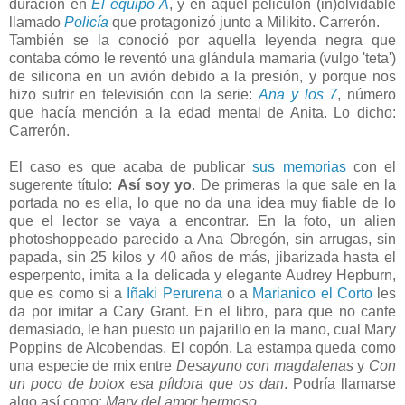
duración en
El equipo A
, y en aquel peliculón (in)olvidable
llamado
Policía
que protagonizó junto a Milikito. Carrerón.
También se la conoció por aquella leyenda negra que
contaba cómo le reventó una glándula mamaria (vulgo 'teta')
de silicona en un avión debido a la presión, y porque nos
hizo sufrir en televisión con la serie:
Ana y los 7
, número
que hacía mención a la edad mental de Anita. Lo dicho:
Carrerón.
El caso es que acaba de publicar
sus memorias
con el
sugerente título:
Así soy yo
. De primeras la que sale en la
portada no es ella, lo que no da una idea muy fiable de lo
que el lector se vaya a encontrar. En la foto, un alien
photoshoppeado parecido a Ana Obregón, sin arrugas, sin
papada, sin 25 kilos y 40 años de más, jibarizada hasta el
esperpento, imita a la delicada y elegante Audrey Hepburn,
que es como si a
Iñaki Perurena
o a
Marianico el Corto
les
da por imitar a Cary Grant. En el libro, para que no cante
demasiado, le han puesto un pajarillo en la mano, cual Mary
Poppins de Alcobendas. El copón. La estampa queda como
una especie de mix entre
Desayuno con magdalenas
y
Con
un poco de botox esa píldora que os dan
. Podría llamarse
algo así como:
Mary del amor hermoso.