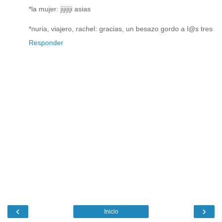
*la mujer: jijijiji asias
*nuria, viajero, rachel: gracias, un besazo gordo a l@s tres
Responder
‹
›
Inicio