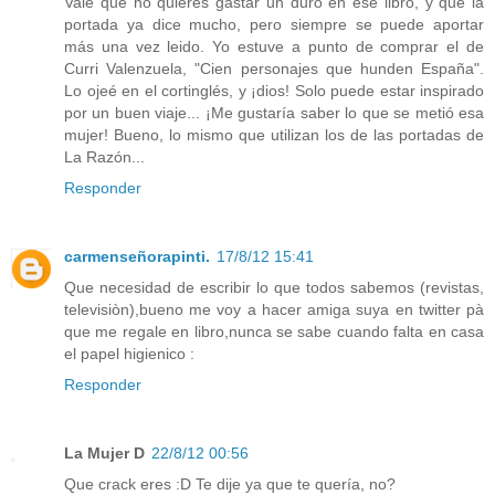
Vale que no quieres gastar un duro en ese libro, y que la
portada ya dice mucho, pero siempre se puede aportar
más una vez leido. Yo estuve a punto de comprar el de
Curri Valenzuela, "Cien personajes que hunden España".
Lo ojeé en el cortinglés, y ¡dios! Solo puede estar inspirado
por un buen viaje... ¡Me gustaría saber lo que se metió esa
mujer! Bueno, lo mismo que utilizan los de las portadas de
La Razón...
Responder
carmenseñorapinti.
17/8/12 15:41
Que necesidad de escribir lo que todos sabemos (revistas,
televisiòn),bueno me voy a hacer amiga suya en twitter pà
que me regale en libro,nunca se sabe cuando falta en casa
el papel higienico :
Responder
La Mujer D
22/8/12 00:56
Que crack eres :D Te dije ya que te quería, no?