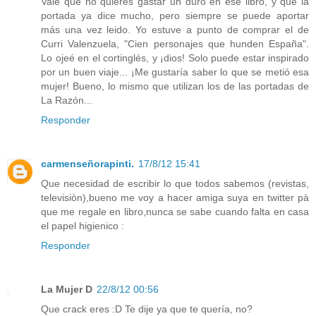
Vale que no quieres gastar un duro en ese libro, y que la
portada ya dice mucho, pero siempre se puede aportar
más una vez leido. Yo estuve a punto de comprar el de
Curri Valenzuela, "Cien personajes que hunden España".
Lo ojeé en el cortinglés, y ¡dios! Solo puede estar inspirado
por un buen viaje... ¡Me gustaría saber lo que se metió esa
mujer! Bueno, lo mismo que utilizan los de las portadas de
La Razón...
Responder
carmenseñorapinti.
17/8/12 15:41
Que necesidad de escribir lo que todos sabemos (revistas,
televisiòn),bueno me voy a hacer amiga suya en twitter pà
que me regale en libro,nunca se sabe cuando falta en casa
el papel higienico :
Responder
La Mujer D
22/8/12 00:56
Que crack eres :D Te dije ya que te quería, no?