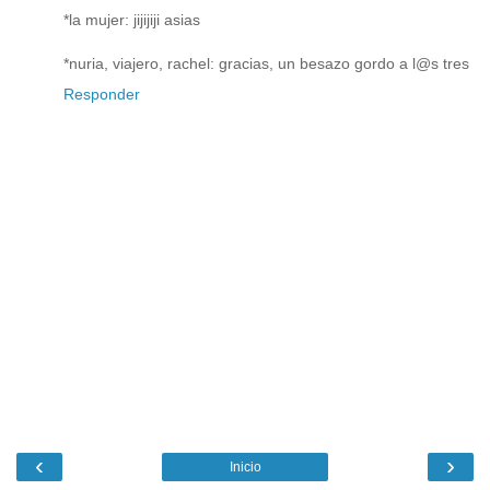
*la mujer: jijijiji asias
*nuria, viajero, rachel: gracias, un besazo gordo a l@s tres
Responder
‹
›
Inicio