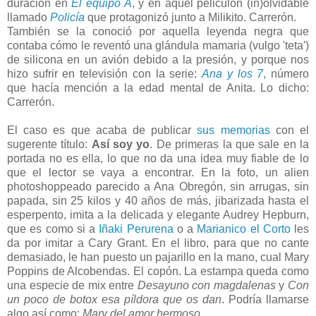
duración en
El equipo A
, y en aquel peliculón (in)olvidable
llamado
Policía
que protagonizó junto a Milikito. Carrerón.
También se la conoció por aquella leyenda negra que
contaba cómo le reventó una glándula mamaria (vulgo 'teta')
de silicona en un avión debido a la presión, y porque nos
hizo sufrir en televisión con la serie:
Ana y los 7
, número
que hacía mención a la edad mental de Anita. Lo dicho:
Carrerón.
El caso es que acaba de publicar
sus memorias
con el
sugerente título:
Así soy yo
. De primeras la que sale en la
portada no es ella, lo que no da una idea muy fiable de lo
que el lector se vaya a encontrar. En la foto, un alien
photoshoppeado parecido a Ana Obregón, sin arrugas, sin
papada, sin 25 kilos y 40 años de más, jibarizada hasta el
esperpento, imita a la delicada y elegante Audrey Hepburn,
que es como si a
Iñaki Perurena
o a
Marianico el Corto
les
da por imitar a Cary Grant. En el libro, para que no cante
demasiado, le han puesto un pajarillo en la mano, cual Mary
Poppins de Alcobendas. El copón. La estampa queda como
una especie de mix entre
Desayuno con magdalenas
y
Con
un poco de botox esa píldora que os dan
. Podría llamarse
algo así como:
Mary del amor hermoso.