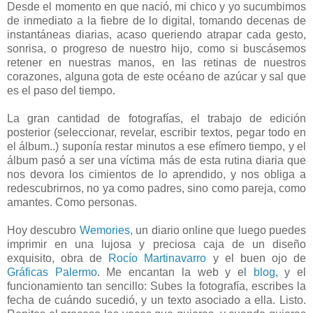
Desde el momento en que nació, mi chico y yo sucumbimos
de inmediato a la fiebre de lo digital, tomando decenas de
instantáneas diarias, acaso queriendo atrapar cada gesto,
sonrisa, o progreso de nuestro hijo, como si buscásemos
retener en nuestras manos, en las retinas de nuestros
corazones, alguna gota de este océano de azúcar y sal que
es el paso del tiempo.
La gran cantidad de fotografías, el trabajo de edición
posterior (seleccionar, revelar, escribir textos, pegar todo en
el álbum..) suponía restar minutos a ese efímero tiempo, y el
álbum pasó a ser una víctima más de esta rutina diaria que
nos devora los cimientos de lo aprendido, y nos obliga a
redescubrirnos, no ya como padres, sino como pareja, como
amantes. Como personas.
Hoy descubro
Wemories
, un diario online que luego puedes
imprimir en una lujosa y preciosa caja de un diseño
exquisito, obra de
Rocío Martinavarro
y el buen ojo de
Gráficas Palermo
. Me encantan la web y el
blog
, y el
funcionamiento tan sencillo: Subes la fotografía, escribes la
fecha de cuándo sucedió, y un texto asociado a ella. Listo.