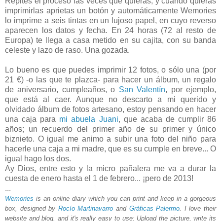
Repites el proceso las veces que quieras, y cuando quieras
imprimirlas aprietas un botón y automáticamente Wemories
lo imprime a seis tintas en un lujoso papel, en cuyo reverso
aparecen los datos y fecha. En 24 horas (72 al resto de
Europa) te llega a casa metido en su cajita, con su banda
celeste y lazo de raso. Una gozada.
Lo bueno es que puedes imprimir 12 fotos, o sólo una (por
21 €) -o las que te plazca- para hacer un álbum, un regalo
de aniversario, cumpleaños, o
San Valentín
, por ejemplo,
que está al caer. Aunque no descarto a mi querido y
olvidado álbum de fotos artesano, estoy pensando en hacer
una caja para
mi abuela Juani
, que acaba de cumplir 86
años; un recuerdo del primer año de su primer y único
biznieto. O igual me animo a subir una foto del niño para
hacerle una caja a mi madre, que es su cumple en breve... O
igual hago los dos.
Ay Dios, entre esto y la micro pañalera me va a durar la
cuesta de enero hasta el 1 de febrero... ¡pero de 2013!
...
Wemories
is an online diary which you can print and keep in a gorgeous
box, designed by
Rocío Martinavarro
and
Gráficas Palermo
. I love their
website and blog, and it's really easy to use: Upload the picture, write its