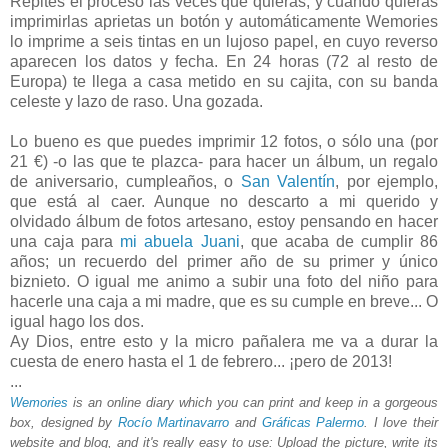
Repites el proceso las veces que quieras, y cuando quieras
imprimirlas aprietas un botón y automáticamente Wemories
lo imprime a seis tintas en un lujoso papel, en cuyo reverso
aparecen los datos y fecha. En 24 horas (72 al resto de
Europa) te llega a casa metido en su cajita, con su banda
celeste y lazo de raso. Una gozada.
Lo bueno es que puedes imprimir 12 fotos, o sólo una (por
21 €) -o las que te plazca- para hacer un álbum, un regalo
de aniversario, cumpleaños, o
San Valentín
, por ejemplo,
que está al caer. Aunque no descarto a mi querido y
olvidado álbum de fotos artesano, estoy pensando en hacer
una caja para
mi abuela Juani
, que acaba de cumplir 86
años; un recuerdo del primer año de su primer y único
biznieto. O igual me animo a subir una foto del niño para
hacerle una caja a mi madre, que es su cumple en breve... O
igual hago los dos.
Ay Dios, entre esto y la micro pañalera me va a durar la
cuesta de enero hasta el 1 de febrero... ¡pero de 2013!
...
Wemories
is an online diary which you can print and keep in a gorgeous
box, designed by
Rocío Martinavarro
and
Gráficas Palermo
. I love their
website and blog, and it's really easy to use: Upload the picture, write its