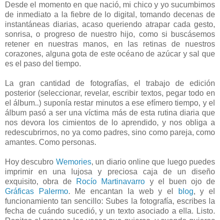
Desde el momento en que nació, mi chico y yo sucumbimos
de inmediato a la fiebre de lo digital, tomando decenas de
instantáneas diarias, acaso queriendo atrapar cada gesto,
sonrisa, o progreso de nuestro hijo, como si buscásemos
retener en nuestras manos, en las retinas de nuestros
corazones, alguna gota de este océano de azúcar y sal que
es el paso del tiempo.
La gran cantidad de fotografías, el trabajo de edición
posterior (seleccionar, revelar, escribir textos, pegar todo en
el álbum..) suponía restar minutos a ese efímero tiempo, y el
álbum pasó a ser una víctima más de esta rutina diaria que
nos devora los cimientos de lo aprendido, y nos obliga a
redescubrirnos, no ya como padres, sino como pareja, como
amantes. Como personas.
Hoy descubro
Wemories
, un diario online que luego puedes
imprimir en una lujosa y preciosa caja de un diseño
exquisito, obra de
Rocío Martinavarro
y el buen ojo de
Gráficas Palermo
. Me encantan la web y el
blog
, y el
funcionamiento tan sencillo: Subes la fotografía, escribes la
fecha de cuándo sucedió, y un texto asociado a ella. Listo.