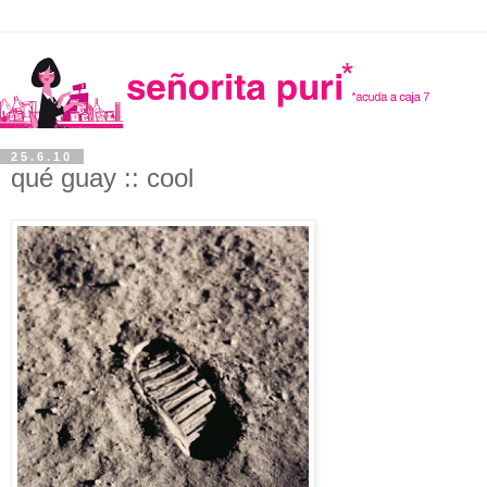
25.6.10
qué guay :: cool