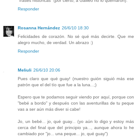
"frases históricas" (por cierto, a Galileo no lo quemaron).
Responder
Rosanna Hernández
26/6/10 18:30
Felicidades de corazón. No sé qué más decirte. Que me
alegro mucho, de verdad. Un abrazo :)
Responder
Meliuli
26/6/10 20:06
Pues claro que qué guay! (nuestro guión siguió más ese
patrón que el del tío que fue a la luna...;)
Espero que te podamos seguir viendo por aquí, porque con
"bebé a bordo" y después con las aventurillas de tu peque
vas a ser aún más diver si cabe!
Jo, un bebé... jo, qué guay... (yo aún lo digo y estoy más
cerca del final que del principio ya..., aunque ahora lo he
cambiado por "jo... una peque... jo, qué guay")