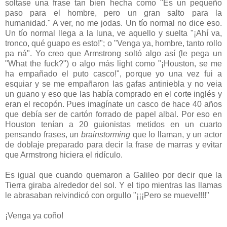
soltase una frase tan bien hecha como "Es un pequeño
paso para el hombre, pero un gran salto para la
humanidad." A ver, no me jodas. Un tío normal no dice eso.
Un tío normal llega a la luna, ve aquello y suelta "¡Ahí va,
tronco, qué guapo es esto!"; o "Venga ya, hombre, tanto rollo
pa ná". Yo creo que Armstrong soltó algo así (le pega un
"What the fuck?") o algo más light como "¡Houston, se me
ha empañado el puto casco!", porque yo una vez fui a
esquiar y se me empañaron las gafas antiniebla y no veia
un guano y eso que las había comprado en el corte inglés y
eran el recopón. Pues imagínate un casco de hace 40 años
que debía ser de cartón forrado de papel albal. Por eso en
Houston tenían a 20 guionistas metidos en un cuarto
pensando frases, un
brainstorming
que lo llaman, y un actor
de doblaje preparado para decir la frase de marras y evitar
que Armstrong hiciera el ridículo.
Es igual que cuando quemaron a Galileo por decir que la
Tierra giraba alrededor del sol. Y el tipo mientras las llamas
le abrasaban reivindicó con orgullo "¡¡¡Pero se mueve!!!!"
¡Venga ya coño!