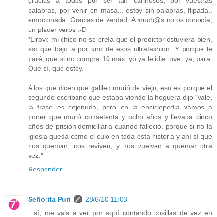
gracias a todos por ser tan cariñosos, por vuestras
palabras, por venir en masa... estoy sin palabras, flipada..
emocionada. Gracias de verdad. A much@s no os conocía,
un placer veros :-D
*Lirovi: mi chico no se creía que el predictor estuviera bien,
así que bajó a por uno de esos ultrafashion. Y porque le
paré, que si no compra 10 más. yo ya le idje: oye, ya, para.
Que sí, que estoy.
A los que dicen que galileo murió de viejo, eso es porque el
segundo escribano que estaba viendo la hoguera dijo "vale,
la frase es cojonuda, pero en la enciclopedia vamos a
poner que murió consetenta y ocho años y llevaba cinco
años de prisión domiciliaria cuando falleció. porque si no la
iglesia queda como el culo en toda esta historia y ahí sí que
nos queman, nos reviven, y nos vuelven a quemar otra
vez."
Responder
Señorita Puri
28/6/10 11:03
...sí, me vais a ver por aquí contando cosillas de vez en