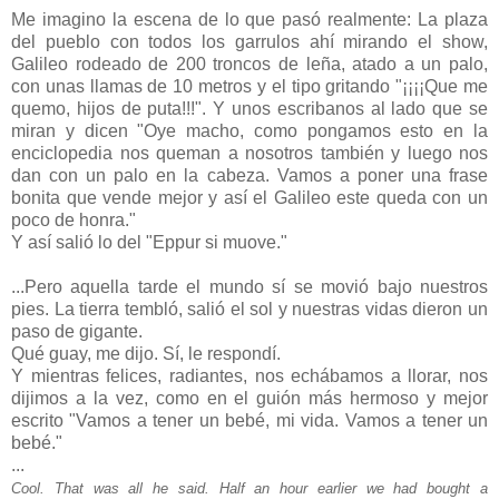
Me imagino la escena de lo que pasó realmente: La plaza
del pueblo con todos los garrulos ahí mirando el show,
Galileo rodeado de 200 troncos de leña, atado a un palo,
con unas llamas de 10 metros y el tipo gritando "¡¡¡¡Que me
quemo, hijos de puta!!!". Y unos escribanos al lado que se
miran y dicen "Oye macho, como pongamos esto en la
enciclopedia nos queman a nosotros también y luego nos
dan con un palo en la cabeza. Vamos a poner una frase
bonita que vende mejor y así el Galileo este queda con un
poco de honra."
Y así salió lo del "Eppur si muove."
...Pero aquella tarde el mundo sí se movió bajo nuestros
pies. La tierra tembló, salió el sol y nuestras vidas dieron un
paso de gigante.
Qué guay, me dijo. Sí, le respondí.
Y mientras felices, radiantes, nos echábamos a llorar, nos
dijimos a la vez, como en el guión más hermoso y mejor
escrito "Vamos a tener un bebé, mi vida. Vamos a tener un
bebé."
...
Cool. That was all he said. Half an hour earlier we had bought a