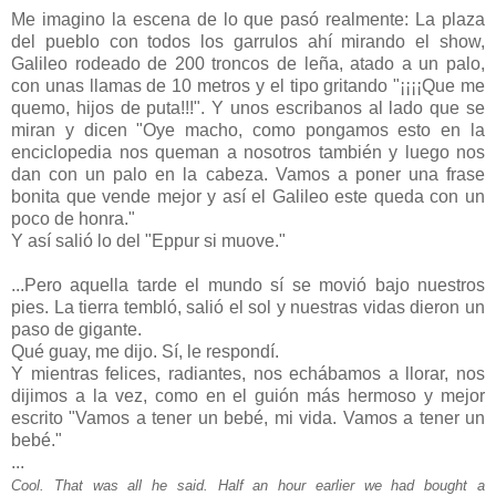
Me imagino la escena de lo que pasó realmente: La plaza
del pueblo con todos los garrulos ahí mirando el show,
Galileo rodeado de 200 troncos de leña, atado a un palo,
con unas llamas de 10 metros y el tipo gritando "¡¡¡¡Que me
quemo, hijos de puta!!!". Y unos escribanos al lado que se
miran y dicen "Oye macho, como pongamos esto en la
enciclopedia nos queman a nosotros también y luego nos
dan con un palo en la cabeza. Vamos a poner una frase
bonita que vende mejor y así el Galileo este queda con un
poco de honra."
Y así salió lo del "Eppur si muove."
...Pero aquella tarde el mundo sí se movió bajo nuestros
pies. La tierra tembló, salió el sol y nuestras vidas dieron un
paso de gigante.
Qué guay, me dijo. Sí, le respondí.
Y mientras felices, radiantes, nos echábamos a llorar, nos
dijimos a la vez, como en el guión más hermoso y mejor
escrito "Vamos a tener un bebé, mi vida. Vamos a tener un
bebé."
...
Cool. That was all he said. Half an hour earlier we had bought a