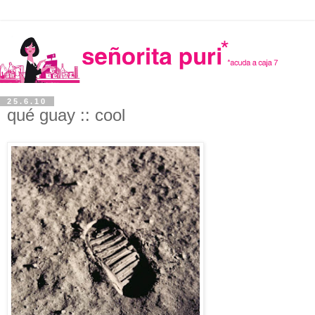
25.6.10
qué guay :: cool