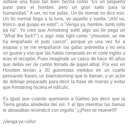
soltase una frase tan bien hecha como "Es un pequeño
paso para el hombre, pero un gran salto para la
humanidad." A ver, no me jodas. Un tío normal no dice eso.
Un tío normal llega a la luna, ve aquello y suelta "¡Ahí va,
tronco, qué guapo es esto!"; o "Venga ya, hombre, tanto rollo
pa ná". Yo creo que Armstrong soltó algo así (le pega un
"What the fuck?") o algo más light como "¡Houston, se me
ha empañado el puto casco!", porque yo una vez fui a
esquiar y se me empañaron las gafas antiniebla y no veia
un guano y eso que las había comprado en el corte inglés y
eran el recopón. Pues imagínate un casco de hace 40 años
que debía ser de cartón forrado de papel albal. Por eso en
Houston tenían a 20 guionistas metidos en un cuarto
pensando frases, un
brainstorming
que lo llaman, y un actor
de doblaje preparado para decir la frase de marras y evitar
que Armstrong hiciera el ridículo.
Es igual que cuando quemaron a Galileo por decir que la
Tierra giraba alrededor del sol. Y el tipo mientras las llamas
le abrasaban reivindicó con orgullo "¡¡¡Pero se mueve!!!!"
¡Venga ya coño!