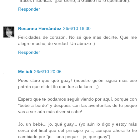
"frases históricas" (por cierto, a Galileo no lo quemaron).
Responder
Rosanna Hernández
26/6/10 18:30
Felicidades de corazón. No sé qué más decirte. Que me
alegro mucho, de verdad. Un abrazo :)
Responder
Meliuli
26/6/10 20:06
Pues claro que qué guay! (nuestro guión siguió más ese
patrón que el del tío que fue a la luna...;)
Espero que te podamos seguir viendo por aquí, porque con
"bebé a bordo" y después con las aventurillas de tu peque
vas a ser aún más diver si cabe!
Jo, un bebé... jo, qué guay... (yo aún lo digo y estoy más
cerca del final que del principio ya..., aunque ahora lo he
cambiado por "jo... una peque... jo, qué guay")