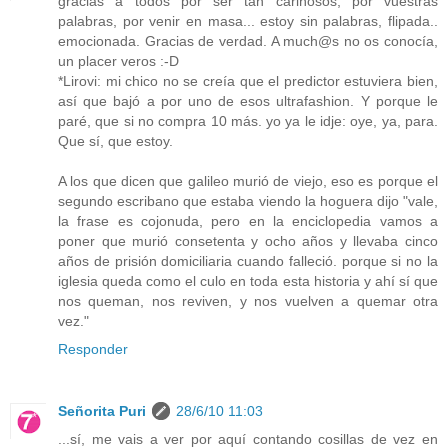
gracias a todos por ser tan cariñosos, por vuestras
palabras, por venir en masa... estoy sin palabras, flipada..
emocionada. Gracias de verdad. A much@s no os conocía,
un placer veros :-D
*Lirovi: mi chico no se creía que el predictor estuviera bien,
así que bajó a por uno de esos ultrafashion. Y porque le
paré, que si no compra 10 más. yo ya le idje: oye, ya, para.
Que sí, que estoy.
A los que dicen que galileo murió de viejo, eso es porque el
segundo escribano que estaba viendo la hoguera dijo "vale,
la frase es cojonuda, pero en la enciclopedia vamos a
poner que murió consetenta y ocho años y llevaba cinco
años de prisión domiciliaria cuando falleció. porque si no la
iglesia queda como el culo en toda esta historia y ahí sí que
nos queman, nos reviven, y nos vuelven a quemar otra
vez."
Responder
Señorita Puri
28/6/10 11:03
...sí, me vais a ver por aquí contando cosillas de vez en