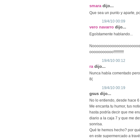
smara
dijo...
Que sea un punto y aparte, por
19/4/10 00:09
vero navarro
dijo...
Egoístamente hablando...
Noooooooooooooooooooooo
ooooooooooo!!!!!!!!!!!
19/4/10 00:12
ra
dijo...
Nunca había comentado pero, 
8(
19/4/10 00:19
gsus dijo...
No lo entiendo, desde hace 6 
Me encanta tu humor, tus notici
hasta podría decir que me en
diario a la caja 7 y que me 
sonrisa.
Qué te hemos hecho? por qué
en este supermercado a travé