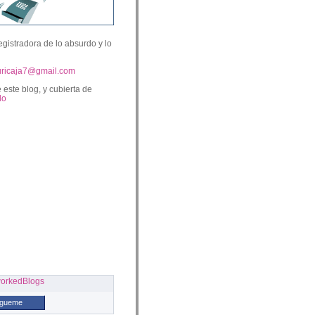
egistradora de lo absurdo y lo
uricaja7@gmail.com
 este blog, y cubierta de
lo
ígueme