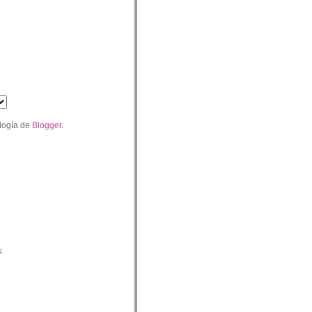
logía de
Blogger
.
s