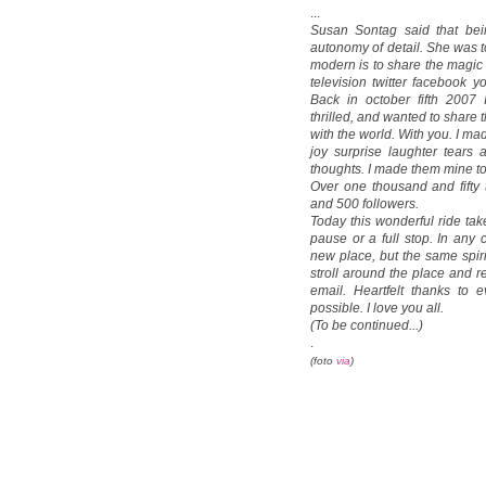
...
Susan Sontag said that bei
autonomy of detail. She was to
modern is to share the magic 
television twitter facebook 
Back in october fifth 2007
thrilled, and wanted to share 
with the world. With you. I ma
joy surprise laughter tear
thoughts. I made them mine t
Over one thousand and fifty
and 500 followers.
Today this wonderful ride takes
pause or a full stop. In any c
new place, but the same spir
stroll around the place and re
email. Heartfelt thanks to
possible. I love you all.
(To be continued...)
.
(foto
via
)