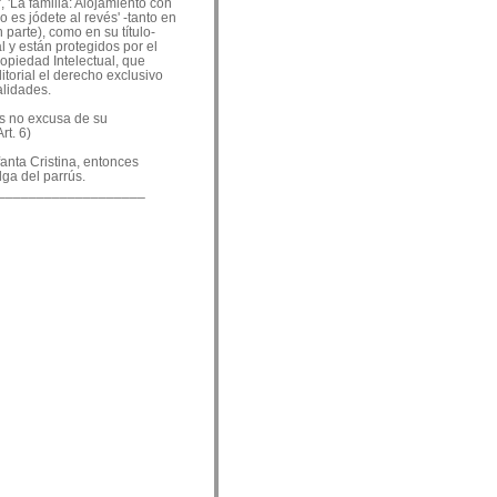
, 'La familia: Alojamiento con
o es jódete al revés' -tanto en
 parte), como en su título-
 y están protegidos por el
ropiedad Intelectual, que
ditorial el derecho exclusivo
alidades.
es no excusa de su
rt. 6)
nfanta Cristina, entonces
lga del parrús.
___________________