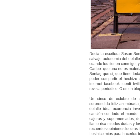
Decía la escritora Susan Son
salvaje autonomía del detalle
cuando los tienen conmigo, y 
Caribe -que una no es material
Sontag que sí, que tiene tod
poder compartir el hechizo c
internet facebook tuenti twi
revista periódico. O en un blo
Un cinco de octubre de d
sorprendida feliz asombrada,
detalle idea ocurrencia inv
canción con todo el mundo. 
cajeras y supermercados, d
llanto risa miedos dudas y lo
recuerdos opiniones locuras 
Los hice míos para hacerlos t