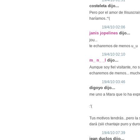
costeleta dijo...
Pero por el amor de llisuscra
haríamos.:*(
19/4/10 02:06
janis jopelines
dijo...
jou...
te echaremos de menos u_u
19/4/10 02:10
m_ n_ _l
dijo...
Aunque soy fiel visitante, no 
echaremos de menos... much
19/4/10 03:46
digoyo dijo...
me uno a Mara que lo ha exp
:'(
Tus motivos tendrás...pero la
dará (siii chantaje puro y duro
19/4/10 07:39
jean duclos dijo...