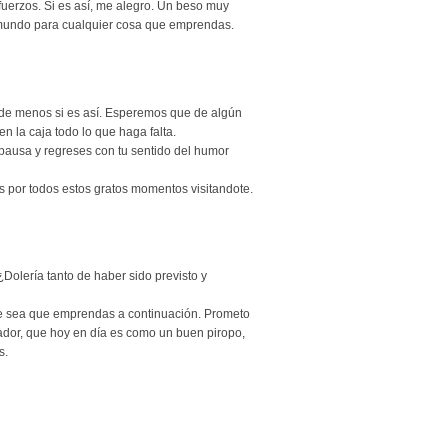
sfuerzos. Si es así, me alegro. Un beso muy
 mundo para cualquier cosa que emprendas.
s de menos si es así. Esperemos que de algún
 la caja todo lo que haga falta.
ausa y regreses con tu sentido del humor
s por todos estos gratos momentos visitandote.
Dolería tanto de haber sido previsto y
ue sea que emprendas a continuación. Prometo
ador, que hoy en día es como un buen piropo,
s.