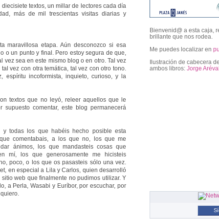
iecisiete textos, un millar de lectores cada día
dad, más de mil trescientas visitas diarias y
Bienvenid@ a esta caja, r
brillante que nos rodea.
a maravillosa etapa. Aún desconozco si esa
Me puedes localizar en
p
o o un punto y final. Pero estoy segura de que,
al vez sea en este mismo blog o en otro. Tal vez
Ilustración de cabecera de
ambos libros:
Jorge Aréva
 tal vez con otra temática, tal vez con otro tono.
espíritu incoformista, inquieto, curioso, y la
followers
con textos que no leyó, releer aquellos que le
 por supuesto comentar, este blog permanecerá
 y todas los que habéis hecho posible esta
s que comentabais, a los que no, los que me
a dar ánimos, los que mandasteis cosas que
en mí, los que generosamente me hicisteis
ho, poco, o los que os pasasteis sólo una vez.
t, en especial a Lila y Carlos, quien desarrolló
 sitio web que finalmente no pudimos utilizar. Y
do, a Perla, Wasabi y Euríbor, por escuchar, por
 quiero.
S