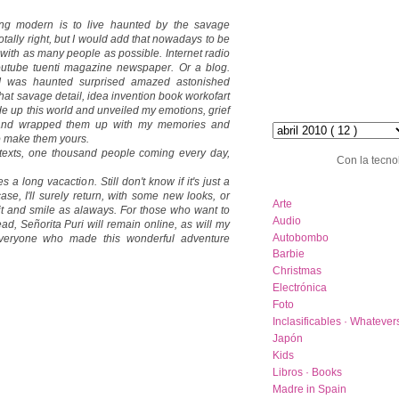
ng modern is to live haunted by the savage
tally right, but I would add that nowadays to be
with as many people as possible. Internet radio
youtube tuenti magazine newspaper. Or a blog.
 I was haunted surprised amazed astonished
that savage detail, idea invention book workofart
de up this world and unveiled my emotions, grief
hemeroteca :: archive
s and wrapped them up with my memories and
o make them yours.
 texts, one thousand people coming every day,
Con la tecno
 a long vacaction. Still don't know if it's just a
category list
ase, I'll surely return, with some new looks, or
Arte
it and smile as alaways. For those who want to
Audio
ad, Señorita Puri will remain online, as will my
Autobombo
 everyone who made this wonderful adventure
Barbie
Christmas
Electrónica
Foto
Inclasificables · Whatever
Japón
Kids
Libros · Books
Madre in Spain