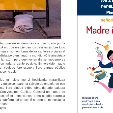
tag que ser moderno es vivir hechizado por la
. A mí, que me pierden los detalles, (sobre todo
más si son en forma de joyas, flores o viajes al
ista, pero en ningún caso idiota-) le añadiría a
a la razón, pero que hoy en día ser moderno es
on toda la gente posible. En televisión radio
tter youtube foro escuela libro parque público
g, como este.
os mil siete me vi hechizada maravillada
 y quise compartir la salvaje autonomía de ese
ento libro ciudad vídeo obra de arte palabra
Con vosotros. Contigo. Construí un mundo de
esnudé mis emociones, pena alegría sorpresa
s cubrí protegí presenté adorné de mi nostalgia
ideas.
uyos.