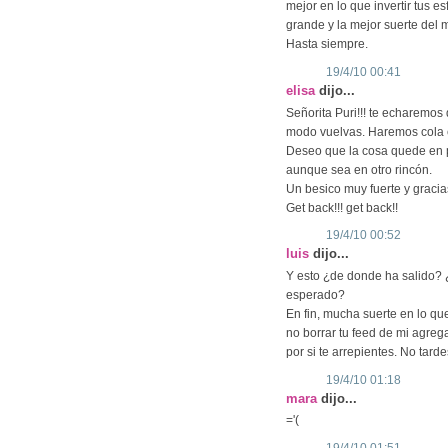
mejor en lo que invertir tus e
grande y la mejor suerte del
Hasta siempre.
19/4/10 00:41
elisa
dijo...
Señorita Puri!!! te echaremo
modo vuelvas. Haremos cola en
Deseo que la cosa quede en p
aunque sea en otro rincón.
Un besico muy fuerte y gracia
Get back!!! get back!!
19/4/10 00:52
luis
dijo...
Y esto ¿de donde ha salido? ¿
esperado?
En fin, mucha suerte en lo q
no borrar tu feed de mi agreg
por si te arrepientes. No tarde
19/4/10 01:18
mara
dijo...
='(
19/4/10 01:51