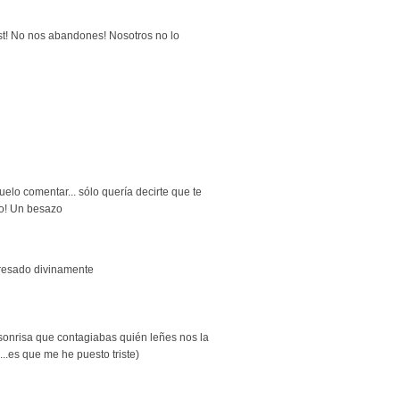
ist! No nos abandones! Nosotros no lo
suelo comentar... sólo quería decirte que te
o! Un besazo
resado divinamente
 sonrisa que contagiabas quién leñes nos la
...es que me he puesto triste)