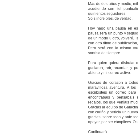
Más de dos años y medio, mil d
acudiendo con fiel puntuali
quinientos seguidores.
Sois increibles, de verdad.
Hoy hago una pausa en est
pausa será un punto y seguid
de un modo u otro, volveré. T
con otro ritmo de publicación,
Pero será con la misma voz, 
sonrisa de siempre.
Para quien quiera disfrutar 
gustaron, reír, recordar, y
abierto y mi correo activo.
Gracias de corazón a todos
maravillosa aventura. A lo
escribisteis un correo par
encontrabais y pensabais 
regalos, los que veníais muc
Gracias al equipo de Galactine
con cariño y pericia un nuevo
gracias, sobre todo y ante to
apoyar, por ser cómplices. Os
Continuará...