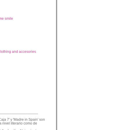
me smile
lothing and accesories
___________________
Caja 7' y 'Madre in Spain' son
a nivel literario como de