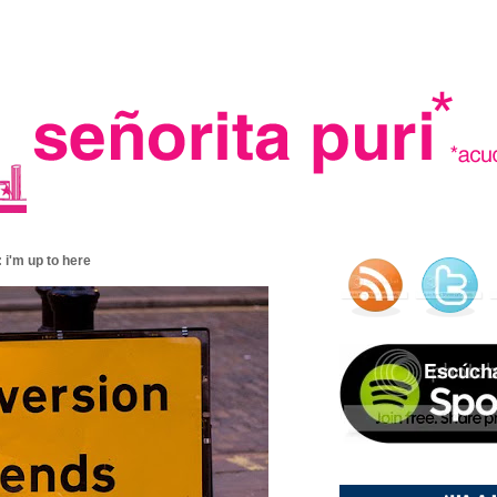
.
 i'm up to here
madre in spain