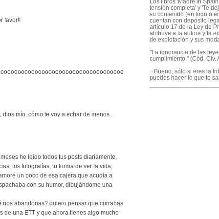
Los libros 'Madre in Spain'
tensión completa' y 'Te dej
su contenido (en todo o en
 favor!!
cuentan con depósito legal
artículo 17 de la Ley de P
atribuye a la autora y la e
de explotación y sus mod
"La ignorancia de las ley
cumplimiento." (Cód. Civ. A
...Bueno, sólo si eres la I
oooooooooooooooooooooooooooooooooooo
puedes hacer lo que te sa
____________________
dios mío, cómo te voy a echar de menos...
meses he leído todos tus posts diariamente.
as, tus fotografías, tu forma de ver la vida,
amoré un poco de esa cajera que acudía a
despachaba con su humor, dibujándome una
 nos abandonas? quiero pensar que currabas
s de una ETT y que ahora tienes algo mucho