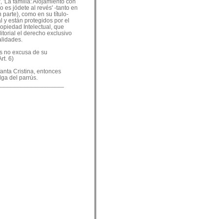
, 'La familia: Alojamiento con
o es jódete al revés' -tanto en
 parte), como en su título-
 y están protegidos por el
ropiedad Intelectual, que
ditorial el derecho exclusivo
alidades.
es no excusa de su
rt. 6)
nfanta Cristina, entonces
lga del parrús.
___________________