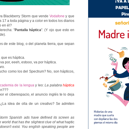
eva Blackberry Storm que vende
Vodafone
y que
 17 a toda página y a color en todos los diarios
o en él?
derecha: "
Pantalla háptica
". (Y ojo que esto en
de).
es de este blog, o del planeta tierra, que sepan
 que es háptica.
va por, eeeh, estooo, va por háptica.
aro.
aucho como los del Spectrum? No, son hápticos,
cademia de la lengua
y leo:
La palabra
háptica
in???
 el ciberespacio, el anuncio inglés te lo deja
¿La idea de olla de un creativo? Se admiten
torm Spanish ads have defined its screen as
e world that has the slightest clue of what
haptic
t doesn't exist. You english speaking people are