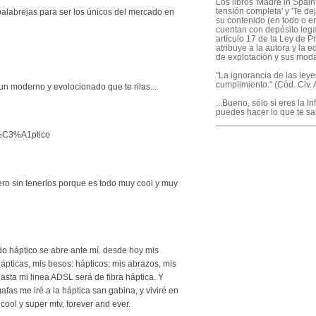
Los libros 'Madre in Spain'
tensión completa' y 'Te dej
alabrejas para ser los únicos del mercado en
su contenido (en todo o en
cuentan con depósito legal
artículo 17 de la Ley de P
atribuye a la autora y la e
de explotación y sus mod
"La ignorancia de las ley
cumplimiento." (Cód. Civ. A
n moderno y evolocionado que te rilas...
...Bueno, sólo si eres la I
puedes hacer lo que te sa
____________________
/H%C3%A1ptico
pero sin tenerlos porque es todo muy cool y muy
ndo háptico se abre ante mí. desde hoy mis
pticas, mis besos: hápticos; mis abrazos, mis
asta mi linea ADSL será de fibra háptica. Y
fas me iré a la háptica san gabina, y viviré en
ool y super mtv, forever and ever.