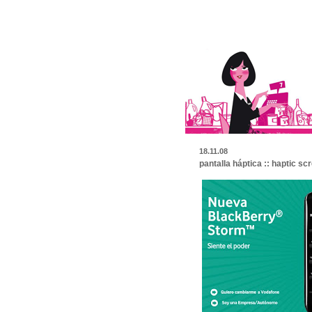
18.11.08
pantalla háptica :: haptic sc