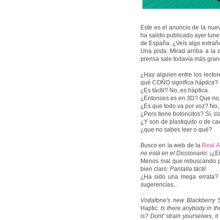
Este es el anuncio de la nu
ha salido publicado ayer lunes
de España. ¿Veís algo extrañ
Una pista: Mirad arriba a la 
prensa sale todavía más gran
¿Hay alguien entre los lector
qué COÑO significa
háptica
?
¿Es táctil? No, es háptica.
¿Entonces es en 3D? Que no,
¿Es que todo va por voz? No, 
¿Pero tiene botoncitos? Sí, cl
¿Y son de plastiquito o de c
¿que no sabes leer o qué?
Busco en la web de la
Real A
no está en el Diccionario.
¡¿E
Menos mal que rebuscando por
bien claro:
Pantalla táctil
.
¿Ha sido una mega errata? 
sugerencias...
...
Vodafone's new Blackberry S
Haptic
. Is there anybody in th
is? Dont' strain yourselves, i