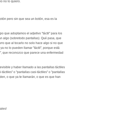
yo no lo quiero.
botón pero sin que sea un botón, esa es la
o que adoptamos el adjetivo "táctil" para los
an algo (sobretodo pantallas). Qué pasa, que
ro que al tocarlo no solo hace algo si no que
ya no lo pueden llamar "táctil", porque está
co", que reconozco que parece una enfermedad
evisible y haber llamado a las pantallas táctiles
-táctiles" o "pantallas casi-táctiles" o "pantallas
nden, o que ya te llamarán, o que es que han
ales!