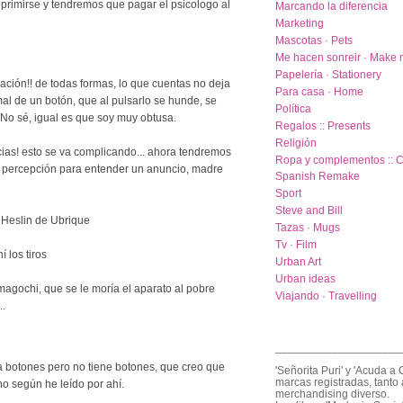
primirse y tendremos que pagar el psicologo al
Marcando la diferencia
Marketing
Mascotas · Pets
Me hacen sonreir · Make 
Papelería · Stationery
cación!! de todas formas, lo que cuentas no deja
Para casa · Home
al de un botón, que al pulsarlo se hunde, se
Política
. No sé, igual es que soy muy obtusa.
Regalos :: Presents
Religión
cias! esto se va complicando... ahora tendremos
Ropa y complementos :: C
a percepción para entender un anuncio, madre
Spanish Remake
Sport
Steve and Bill
 Heslin de Ubrique
Tazas · Mugs
Tv · Film
í los tiros
Urban Art
Urban ideas
amagochi, que se le moría el aparato al pobre
Viajando · Travelling
..
____________________
a botones pero no tiene botones, que creo que
'Señorita Puri' y 'Acuda a 
marcas registradas, tanto 
no según he leído por ahí.
merchandising diverso.