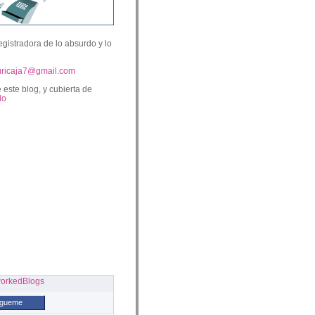
egistradora de lo absurdo y lo
uricaja7@gmail.com
 este blog, y cubierta de
lo
ígueme