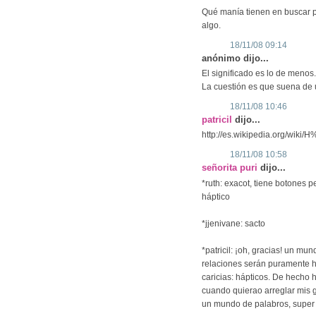
Qué manía tienen en buscar p
algo.
18/11/08 09:14
anónimo dijo...
El significado es lo de menos.
La cuestión es que suena de u
18/11/08 10:46
patricil
dijo...
http://es.wikipedia.org/wiki
18/11/08 10:58
señorita puri
dijo...
*ruth: exacot, tiene botones 
háptico
*jjenivane: sacto
*patricil: ¡oh, gracias! un mu
relaciones serán puramente há
caricias: hápticos. De hecho h
cuando quierao arreglar mis ga
un mundo de palabros, super c