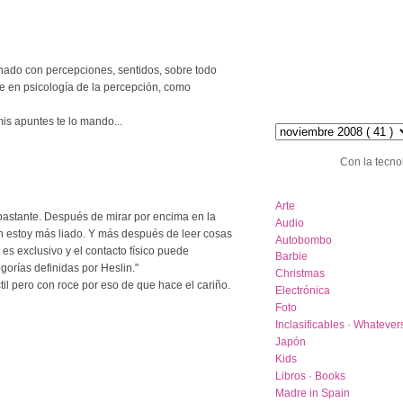
ionado con percepciones, sentidos, sobre todo
nte en psicología de la percepción, como
hemeroteca :: archive
is apuntes te lo mando...
Con la tecno
category list
Arte
bastante. Después de mirar por encima en la
Audio
ún estoy más liado. Y más después de leer cosas
Autobombo
es exclusivo y el contacto físico puede
Barbie
gorías definidas por Heslin."
Christmas
til pero con roce por eso de que hace el cariño.
Electrónica
Foto
Inclasificables · Whatever
Japón
Kids
Libros · Books
Madre in Spain