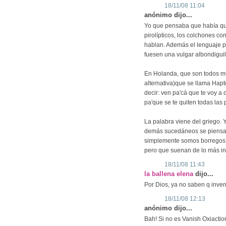
18/11/08 11:04
anónimo dijo...
Yo que pensaba que había que 
pirolípticos, los colchones co
hablan. Además el lenguaje p
fuesen una vulgar albondigui
En Holanda, que son todos mu
alternativa)que se llama Hap
decir: ven pa'cá que te voy a
pa'que se te quiten todas las
La palabra viene del griego.
demás sucedáneos se piensan
simplemente somos borregos
pero que suenan de lo más in
18/11/08 11:43
la ballena elena
dijo...
Por Dios, ya no saben q inven
18/11/08 12:13
anónimo dijo...
Bah! Si no es Vanish Oxiaction