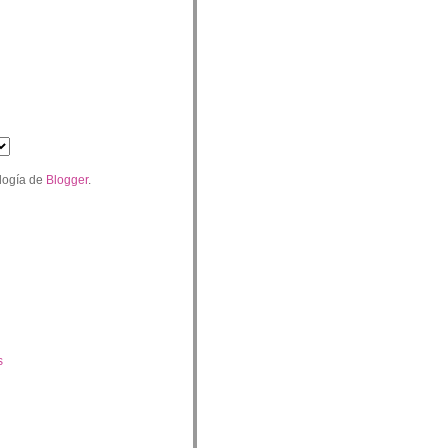
logía de
Blogger
.
s