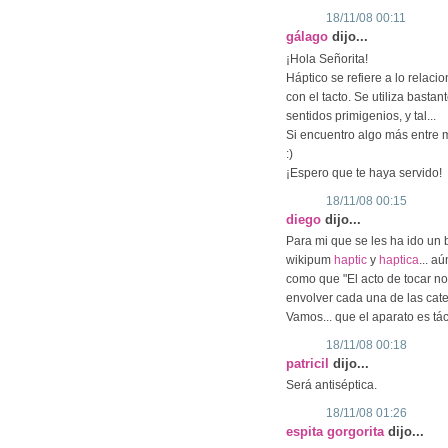
18/11/08 00:11
gálago
dijo...
¡Hola Señorita!
Háptico se refiere a lo relac
con el tacto. Se utiliza basta
sentidos primigenios, y tal...
Si encuentro algo más entre m
:)
¡Espero que te haya servido!
18/11/08 00:15
diego
dijo...
Para mi que se les ha ido un 
wikipum
haptic
y
haptica
... a
como que "El acto de tocar no 
envolver cada una de las cate
Vamos... que el aparato es tác
18/11/08 00:18
patricil
dijo...
Será antiséptica.
18/11/08 01:26
espita gorgorita
dijo...