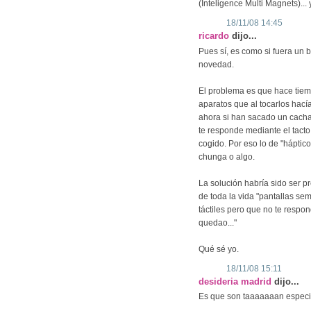
(Inteligence Multi Magnets)... 
18/11/08 14:45
ricardo
dijo...
Pues sí, es como si fuera un 
novedad.
El problema es que hace tiemp
aparatos que al tocarlos hací
ahora si han sacado un cachar
te responde mediante el tacto 
cogido. Por eso lo de "hápti
chunga o algo.
La solución habría sido ser pr
de toda la vida "pantallas semi
táctiles pero que no te respo
quedao..."
Qué sé yo.
18/11/08 15:11
desideria madrid
dijo...
Es que son taaaaaaan especi