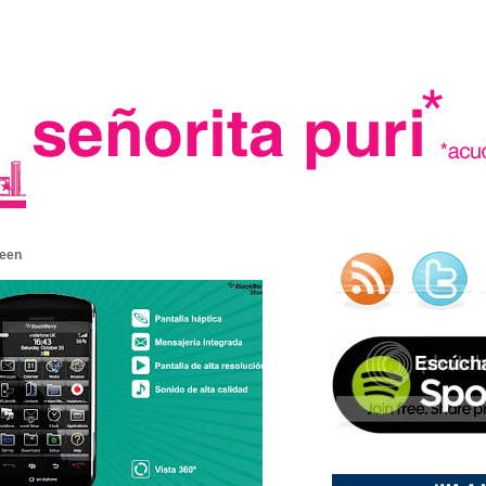
.
reen
madre in spain