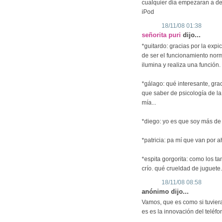
cualquier dia empezaran a de
iPod
18/11/08 01:38
señorita puri
dijo...
*guitardo: gracias por la expi
de ser el funcionamiento norm
ilumina y realiza una función
*gálago: qué interesante, gra
que saber de psicología de l
mía...
*diego: yo es que soy más de
*patricia: pa mí que van por ah
*espita gorgorita: como los t
crío. qué crueldad de juguete.
18/11/08 08:58
anónimo dijo...
Vamos, que es como si tuvier
es es la innovación del teléfo