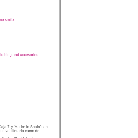
me smile
lothing and accesories
___________________
Caja 7' y 'Madre in Spain' son
a nivel literario como de