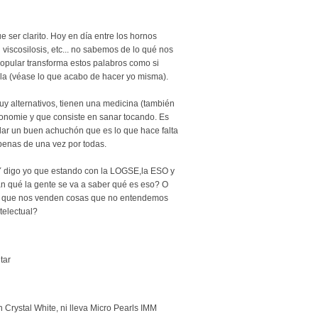
ser clarito. Hoy en día entre los hornos
n viscosilosis, etc... no sabemos de lo qué nos
opular transforma estos palabros como si
lla (véase lo que acabo de hacer yo misma).
y alternativos, tienen una medicina (también
tonomie y que consiste en sanar tocando. Es
 dar un buen achuchón que es lo que hace falta
 penas de una vez por todas.
 Y digo yo que estando con la LOGSE,la ESO y
 qué la gente se va a saber qué es eso? O
 que nos venden cosas que no entendemos
telectual?
tar
 Crystal White, ni lleva Micro Pearls IMM