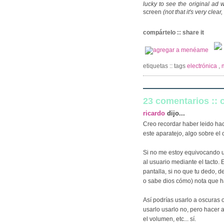
lucky to see the original ad we
screen
(not that it's very clea
compártelo :: share it
etiquetas :: tags
electrónica
,
23 comentarios ::
ricardo
dijo...
Creo recordar haber leido hac
este aparatejo, algo sobre el 
Si no me estoy equivocando u
al usuario mediante el tacto. 
pantalla, si no que tu dedo, 
o sabe dios cómo) nota que h
Así podrías usarlo a oscuras o
usarlo usarlo no, pero hacer 
el volumen, etc... sí.