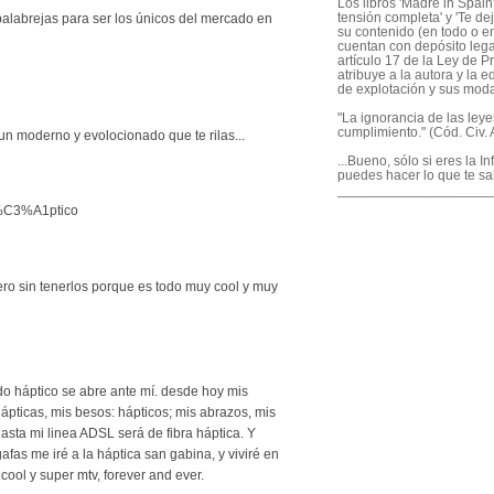
Los libros 'Madre in Spain'
tensión completa' y 'Te dej
alabrejas para ser los únicos del mercado en
su contenido (en todo o en
cuentan con depósito legal
artículo 17 de la Ley de P
atribuye a la autora y la e
de explotación y sus mod
"La ignorancia de las ley
cumplimiento." (Cód. Civ. A
n moderno y evolocionado que te rilas...
...Bueno, sólo si eres la I
puedes hacer lo que te sa
____________________
/H%C3%A1ptico
pero sin tenerlos porque es todo muy cool y muy
ndo háptico se abre ante mí. desde hoy mis
pticas, mis besos: hápticos; mis abrazos, mis
asta mi linea ADSL será de fibra háptica. Y
fas me iré a la háptica san gabina, y viviré en
ool y super mtv, forever and ever.