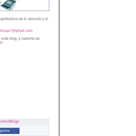
egistradora de lo absurdo y lo
uricaja7@gmail.com
 este blog, y cubierta de
lo
ígueme