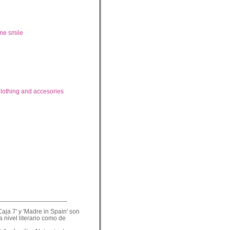
me smile
lothing and accesories
___________________
Caja 7' y 'Madre in Spain' son
a nivel literario como de