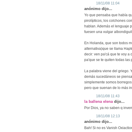
18/11/08 11:04
anónimo dijo...
Yo que pensaba que había que 
pirolípticos, los colchones co
hablan. Además el lenguaje p
fuesen una vulgar albondigui
En Holanda, que son todos mu
alternativa)que se llama Hap
decir: ven pa'cá que te voy a
pa'que se te quiten todas las
La palabra viene del griego.
demás sucedáneos se piensan
simplemente somos borregos
pero que suenan de lo más in
18/11/08 11:43
la ballena elena
dijo...
Por Dios, ya no saben q inven
18/11/08 12:13
anónimo dijo...
Bah! Si no es Vanish Oxiaction