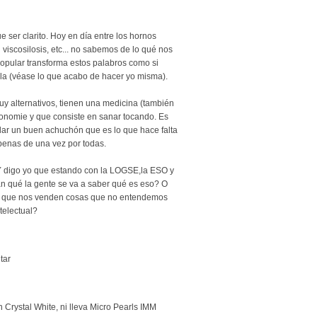
ser clarito. Hoy en día entre los hornos
n viscosilosis, etc... no sabemos de lo qué nos
opular transforma estos palabros como si
lla (véase lo que acabo de hacer yo misma).
y alternativos, tienen una medicina (también
tonomie y que consiste en sanar tocando. Es
 dar un buen achuchón que es lo que hace falta
 penas de una vez por todas.
 Y digo yo que estando con la LOGSE,la ESO y
 qué la gente se va a saber qué es eso? O
 que nos venden cosas que no entendemos
telectual?
tar
 Crystal White, ni lleva Micro Pearls IMM