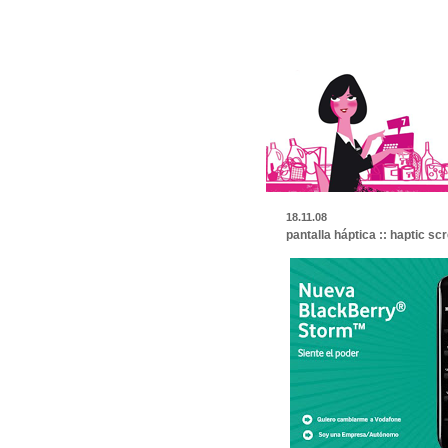
18.11.08
pantalla háptica :: haptic sc