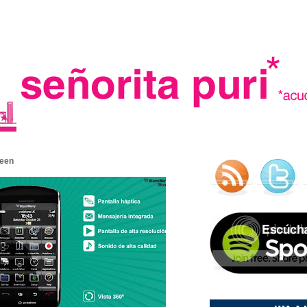
.
reen
madre in spain