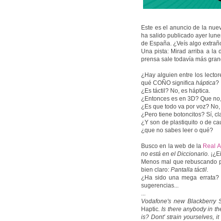
Este es el anuncio de la nu
ha salido publicado ayer lunes
de España. ¿Veís algo extrañ
Una pista: Mirad arriba a la 
prensa sale todavía más gran
¿Hay alguien entre los lector
qué COÑO significa
háptica
?
¿Es táctil? No, es háptica.
¿Entonces es en 3D? Que no,
¿Es que todo va por voz? No, 
¿Pero tiene botoncitos? Sí, cl
¿Y son de plastiquito o de c
¿que no sabes leer o qué?
Busco en la web de la
Real A
no está en el Diccionario.
¡¿E
Menos mal que rebuscando por
bien claro:
Pantalla táctil
.
¿Ha sido una mega errata? 
sugerencias...
...
Vodafone's new Blackberry S
Haptic
. Is there anybody in th
is? Dont' strain yourselves, i