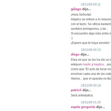
18/11/08 00:11
gálago
dijo...
¡Hola Señorita!
Háptico se refiere a lo relac
con el tacto. Se utiliza basta
sentidos primigenios, y tal...
Si encuentro algo más entre m
:)
¡Espero que te haya servido!
18/11/08 00:15
diego
dijo...
Para mi que se les ha ido un 
wikipum
haptic
y
haptica
... a
como que "El acto de tocar no 
envolver cada una de las cate
Vamos... que el aparato es tác
18/11/08 00:18
patricil
dijo...
Será antiséptica.
18/11/08 01:26
espita gorgorita
dijo...