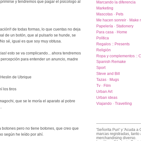
primirse y tendremos que pagar el psicologo al
Marcando la diferencia
Marketing
Mascotas · Pets
Me hacen sonreir · Make 
Papelería · Stationery
cación!! de todas formas, lo que cuentas no deja
Para casa · Home
al de un botón, que al pulsarlo se hunde, se
Política
. No sé, igual es que soy muy obtusa.
Regalos :: Presents
Religión
cias! esto se va complicando... ahora tendremos
Ropa y complementos :: C
a percepción para entender un anuncio, madre
Spanish Remake
Sport
Steve and Bill
 Heslin de Ubrique
Tazas · Mugs
Tv · Film
í los tiros
Urban Art
Urban ideas
amagochi, que se le moría el aparato al pobre
Viajando · Travelling
..
____________________
a botones pero no tiene botones, que creo que
'Señorita Puri' y 'Acuda a 
marcas registradas, tanto 
no según he leído por ahí.
merchandising diverso.