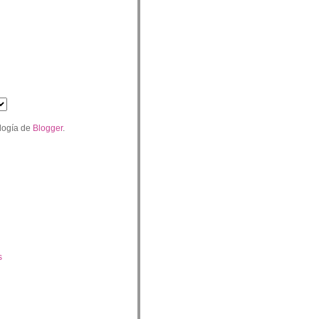
logía de
Blogger
.
s