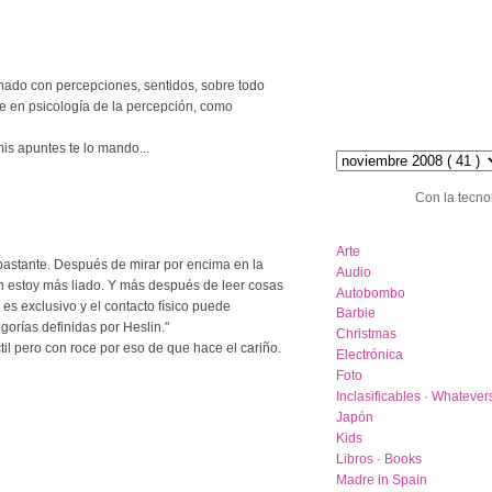
ionado con percepciones, sentidos, sobre todo
nte en psicología de la percepción, como
hemeroteca :: archive
is apuntes te lo mando...
Con la tecno
category list
Arte
bastante. Después de mirar por encima en la
Audio
ún estoy más liado. Y más después de leer cosas
Autobombo
es exclusivo y el contacto físico puede
Barbie
gorías definidas por Heslin."
Christmas
til pero con roce por eso de que hace el cariño.
Electrónica
Foto
Inclasificables · Whatever
Japón
Kids
Libros · Books
Madre in Spain