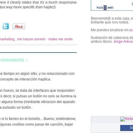
re it clearly states that it's a
touch responsive
r, but way more specific than
haptic
!).
Bienvenid@ a esta caja, r
brillante que nos rodea.
Me puedes localizar en
p
Ilustración de cabecera de
marketing
,
me hacen sonreir · make me smile
ambos libros:
Jorge Aréva
 comments :
followers
e tiempo en algún sitio, y no relaccionado con
concepto de interacción haptica.
n huevo, se trata de interfaces que responden
Es decir, si pulsas un botón no solo se ilumina la
de alguna forma (mediante vibracion del aparato
a pulsado un botón.
 si lo tienes en el bolsillo... Bueno, entiéndeme,
algunas cosillas como pasar de canción, bajar
S