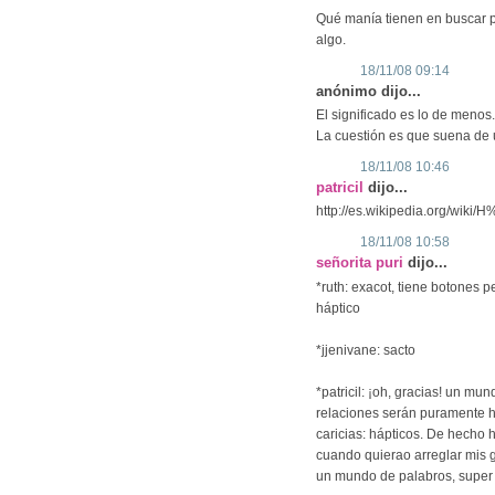
Qué manía tienen en buscar p
algo.
18/11/08 09:14
anónimo dijo...
El significado es lo de menos.
La cuestión es que suena de u
18/11/08 10:46
patricil
dijo...
http://es.wikipedia.org/wiki
18/11/08 10:58
señorita puri
dijo...
*ruth: exacot, tiene botones 
háptico
*jjenivane: sacto
*patricil: ¡oh, gracias! un mu
relaciones serán puramente há
caricias: hápticos. De hecho h
cuando quierao arreglar mis ga
un mundo de palabros, super c