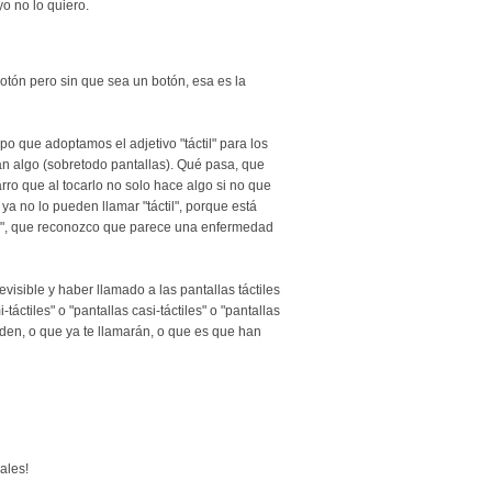
yo no lo quiero.
botón pero sin que sea un botón, esa es la
o que adoptamos el adjetivo "táctil" para los
an algo (sobretodo pantallas). Qué pasa, que
ro que al tocarlo no solo hace algo si no que
ya no lo pueden llamar "táctil", porque está
co", que reconozco que parece una enfermedad
evisible y haber llamado a las pantallas táctiles
-táctiles" o "pantallas casi-táctiles" o "pantallas
nden, o que ya te llamarán, o que es que han
ales!