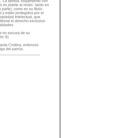
, 'La familia: Alojamiento con
o es jódete al revés' -tanto en
 parte), como en su título-
 y están protegidos por el
ropiedad Intelectual, que
ditorial el derecho exclusivo
alidades.
es no excusa de su
rt. 6)
nfanta Cristina, entonces
lga del parrús.
___________________