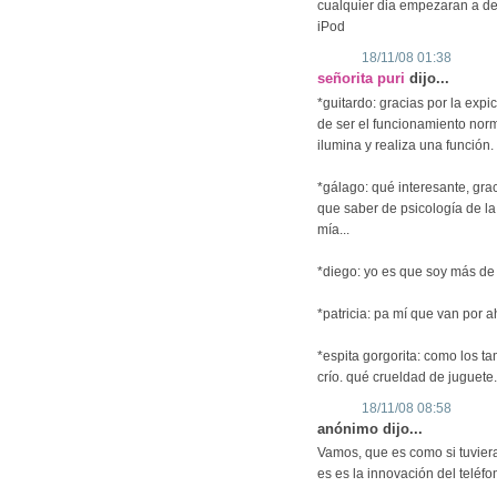
cualquier dia empezaran a de
iPod
18/11/08 01:38
señorita puri
dijo...
*guitardo: gracias por la expi
de ser el funcionamiento norm
ilumina y realiza una función
*gálago: qué interesante, gra
que saber de psicología de l
mía...
*diego: yo es que soy más de
*patricia: pa mí que van por ah
*espita gorgorita: como los t
crío. qué crueldad de juguete.
18/11/08 08:58
anónimo dijo...
Vamos, que es como si tuvier
es es la innovación del teléfo