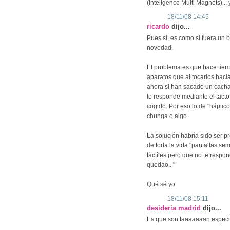
(Inteligence Multi Magnets)... 
18/11/08 14:45
ricardo
dijo...
Pues sí, es como si fuera un 
novedad.
El problema es que hace tiemp
aparatos que al tocarlos hací
ahora si han sacado un cachar
te responde mediante el tacto 
cogido. Por eso lo de "hápti
chunga o algo.
La solución habría sido ser pr
de toda la vida "pantallas semi
táctiles pero que no te respo
quedao..."
Qué sé yo.
18/11/08 15:11
desideria madrid
dijo...
Es que son taaaaaaan especi