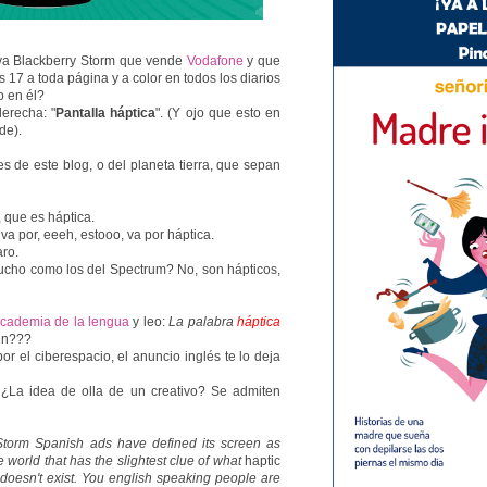
eva Blackberry Storm que vende
Vodafone
y que
 17 a toda página y a color en todos los diarios
o en él?
derecha: "
Pantalla háptica
". (Y ojo que esto en
de).
es de este blog, o del planeta tierra, que sepan
 que es háptica.
va por, eeeh, estooo, va por háptica.
aro.
aucho como los del Spectrum? No, son hápticos,
cademia de la lengua
y leo:
La palabra
háptica
in???
 el ciberespacio, el anuncio inglés te lo deja
¿La idea de olla de un creativo? Se admiten
torm Spanish ads have defined its screen as
e world that has the slightest clue of what
haptic
t doesn't exist. You english speaking people are