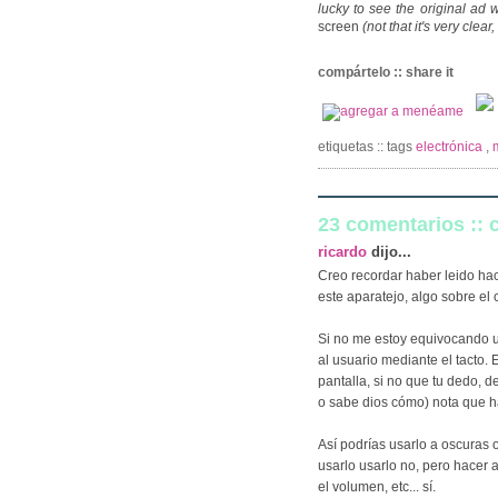
lucky to see the original ad we
screen
(not that it's very clea
compártelo :: share it
etiquetas :: tags
electrónica
,
23 comentarios ::
ricardo
dijo...
Creo recordar haber leido hac
este aparatejo, algo sobre el 
Si no me estoy equivocando u
al usuario mediante el tacto. 
pantalla, si no que tu dedo, 
o sabe dios cómo) nota que h
Así podrías usarlo a oscuras o
usarlo usarlo no, pero hacer 
el volumen, etc... sí.