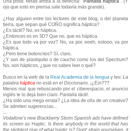
Una pista: Mirad arriba a la derecha: "
Pantalla háptica
". (Y
ojo que esto en prensa sale todavía más grande).
¿Hay alguien entre los lectores de este blog, o del planeta
tierra, que sepan qué COÑO significa
háptica
?
¿Es táctil? No, es háptica.
¿Entonces es en 3D? Que no, que es háptica.
¿Es que todo va por voz? No, va por, eeeh, estooo, va por
háptica.
¿Pero tiene botoncitos? Sí, claro.
¿Y son de plastiquito o de caucho como los del Spectrum?
No, son hápticos, ¿que no sabes leer o qué?
Busco en la web de la
Real Academia de la lengua
y leo:
La
palabra
háptica
no está en el Diccionario.
¡¿Ein???
Menos mal que rebuscando por el ciberespacio, el anuncio
inglés te lo deja bien claro:
Pantalla táctil
.
¿Ha sido una mega errata? ¿La idea de olla de un creativo?
Se admiten sugerencias...
...
Vodafone's new Blackberry Storm Spanish ads have defined
its screen as
Haptic
. Is there anybody in the world that has
the slightest clue of what
haptic
is? Dont' strain yourselves, it