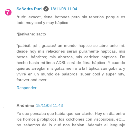
Señorita Puri
18/11/08 11:04
*ruth: exacot, tiene botones pero sin tenerlos porque es
todo muy cool y muy háptico
*jjenivane: sacto
*patricil: ¡oh, gracias! un mundo háptico se abre ante mí.
desde hoy mis relaciones serán puramente hápticas, mis
besos: hápticos; mis abrazos, mis caricias: hápticos. De
hecho hasta mi linea ADSL será de fibra háptica. Y cuando
quierao arreglar mis gafas me iré a la háptica san gabina, y
viviré en un mundo de palabros, super cool y super mtv,
forever and ever.
Responder
Anónimo
18/11/08 11:43
Yo que pensaba que había que ser clarito. Hoy en día entre
los hornos pirolípticos, los colchones con viscosilosis, etc...
no sabemos de lo qué nos hablan. Además el lenguaje