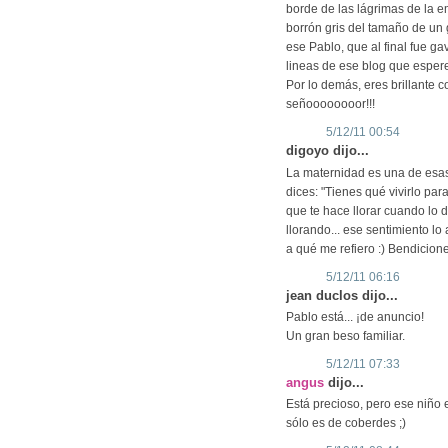
borde de las lágrimas de la e
borrón gris del tamaño de un 
ese Pablo, que al final fue g
lineas de ese blog que esper
Por lo demás, eres brillante c
señoooooooor!!!
5/12/11 00:54
digoyo dijo...
La maternidad es una de esas
dices: "Tienes qué vivirlo par
que te hace llorar cuando lo d
llorando... ese sentimiento l
a qué me refiero :) Bendicion
5/12/11 06:16
jean duclos dijo...
Pablo está... ¡de anuncio!
Un gran beso familiar.
5/12/11 07:33
angus
dijo...
Está precioso, pero ese niño 
sólo es de coberdes ;)