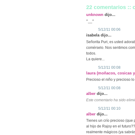
22 comentarios ::
unknown
dijo...
^__^
5/12/11 00:06
isabela dijo...
Señorita Puri, es usted ador
comérselo. Nos sentimos como
todos.
La quiere...
5/12/11 00:08
laura (moñacos, cosicas 
Precioso el niño y precioso 
5/12/11 00:08
alber
dijo...
Este comentario ha sido elimi
5/12/11 00:10
alber
dijo...
Tienes un crío precioso (que p
al hijo de Rajoy en el futuro?
realmente mágicos (ya sabrás