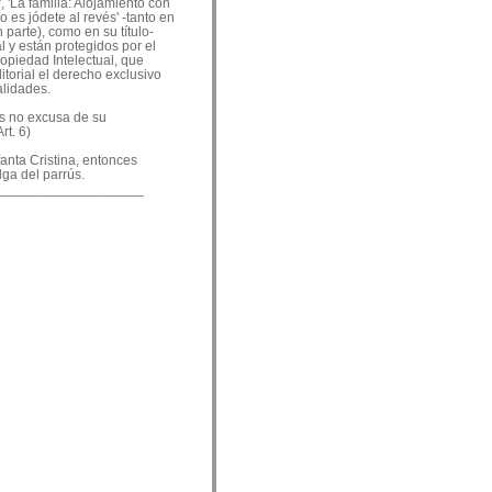
, 'La familia: Alojamiento con
o es jódete al revés' -tanto en
 parte), como en su título-
 y están protegidos por el
ropiedad Intelectual, que
ditorial el derecho exclusivo
alidades.
es no excusa de su
rt. 6)
nfanta Cristina, entonces
lga del parrús.
___________________