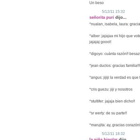
Un beso
5/12/11 15:32
señorita puri
dijo...
*nualan, isabela, laura: gracias
*alber: jajajaa mi hijo que vote
jajajaj goool!
*digoyo: cuánta razón!! besaz
*jean duclos: gracias familia!!!
*angus: jijiji la verdad es que t
*cris guezu: jiji y nosotros
*stultifer: jajaja bien dicho!!
*sr werty: de su parte!!
*marujita: ay, gracias corazón
5/12/11 18:32
la niña bipolar
dijo...