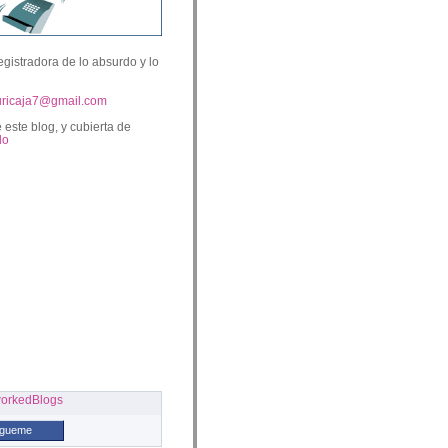
egistradora de lo absurdo y lo
uricaja7@gmail.com
 este blog, y cubierta de
lo
ígueme