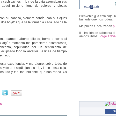
o y cachivaches mil, y de la caja asomaban sus
o aquel misterio lleno de colores y piezas
Bienvenid@ a esta caja, r
con su sonrisa, siempre sonríe, con sus ojitos
brillante que nos rodea.
s dos hoyitos que se le forman a cada lado de la
Me puedes localizar en
p
Ilustración de cabecera de
ambos libros:
Jorge Aréva
ento parece haberse diluido, borrado, como si
en algún momento me parecieron asombrosas,
ncanto, sepultadas por un sentimiento de
eclipsado todo lo anterior. La línea de tiempo
followers
e nació.
esta experiencia, y me alegro, sobre todo, de
, y de que sigáis junto a mí, y junto a esta caja,
bsurdo y tan, tan, brillante, que nos rodea. Os
in
S