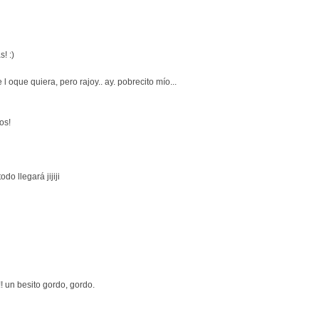
! :)
 l oque quiera, pero rajoy.. ay. pobrecito mío...
os!
odo llegará jijiji
!! un besito gordo, gordo.