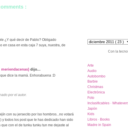
 comments :
hemeroteca :: archive
able ¿Y qué decir de Pablo? Obligado
 en casa en esta caja 7 suya, nuestra, de
Con la tecno
category list
Arte
y meriendacenas)
dijo...
Audio
lo que dice la mamá. Enhorabuena :D
Autobombo
Barbie
Christmas
Electrónica
nado por el autor.
Foto
Inclasificables · Whatever
Japón
Kids
ijín con su jersecito por lso hombros...no votará
Libros · Books
?) y todos los post que le has dedicado han sido
Madre in Spain
 que con el de tunku tunku tun me dejaste al