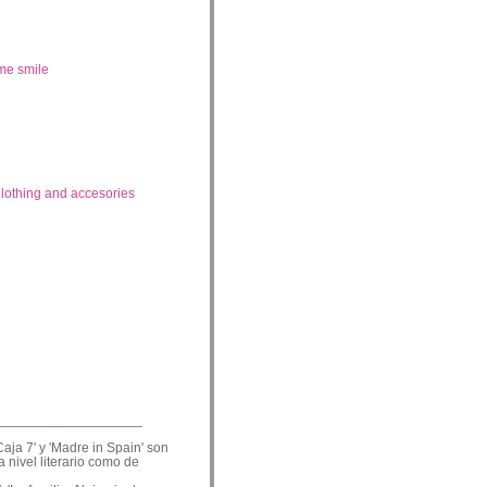
me smile
lothing and accesories
___________________
Caja 7' y 'Madre in Spain' son
a nivel literario como de