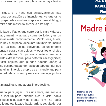
a un cerro de ropa para planchar, o haya tenido
..
 sigue, y lo hace con actualizaciones más
 una declaración de intenciones, ya que os lo
 preparadas muchas sorpresas para el blog, y
ita darle más vida si cabe a esta caja 7.
 de lado a Pablo, que corre por la casa y da sus
pá, y mamá, y agua, y come de todo, y es un
star alerta continuamente. Pablo toca, huele,
ue hay a su paso, descubre un universo infinito
ico. La casa se ha convertido en un enorme
orrada para evitar golpes, y todos los enchufes
sas apartadas. Y yo me convierto en una
fato extrasensorial para detectar cacas y pises;
 quitar objetos que puedan hacerle daño; la
l se escapa gateando hacia un tobogán del que
e él; un fino oído propio de un murciélago para
spertado de su sueño y necesita que vaya junto a
 maravillosa, agotadora, impredecible.
uarto para jugar. Tras una hora, me senté a
a leer un poco; cuando alcé la vista, había
e puse a buscar y de pronto lo vi: Se había
 juguetes, tapado hasta arriba, sepultado por