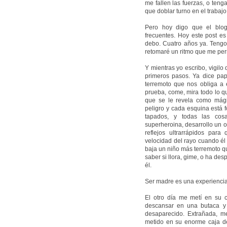
me fallen las fuerzas, o teng
que doblar turno en el trabajo.
Pero hoy digo que el blog
frecuentes. Hoy este post es
debo. Cuatro años ya. Tengo
retomaré un ritmo que me perm
Y mientras yo escribo, vigilo
primeros pasos. Ya dice pa
terremoto que nos obliga a e
prueba, come, mira todo lo q
que se le revela como mág
peligro y cada esquina está f
tapados, y todas las co
superheroina, desarrollo un ol
reflejos ultrarrápidos para
velocidad del rayo cuando é
baja un niño más terremoto qu
saber si llora, gime, o ha de
él.
Ser madre es una experiencia
El otro día me metí en su c
descansar en una butaca y 
desaparecido. Extrañada, m
metido en su enorme caja de