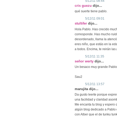
5/12/11 08:44
cris guezu
dijo...
qué suerte tiene pablo.
5/12/11 09:01
stultifer
dijo...
Hola Pablo. Has crecido much
corresponde. Has mucho ruid
desordenado, llama la atenció
eres niño, que estás en la ed
a todos. Encima, te reirán las 
5/12/11 11:35
señor werty
dijo...
Un besaco muy grande Pablo
Sau2
5/12/11 13:57
marujita dijo...
Da gusto leerte porque expre
una facilidad y claridad asom
Me encanta tu blog y espero 
algún blog dedicado a Pablo q
con Alber que el de tunku tun