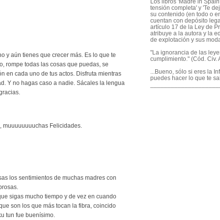
Los libros 'Madre in Spain'
tensión completa' y 'Te dej
su contenido (en todo o en
cuentan con depósito legal
artículo 17 de la Ley de P
atribuye a la autora y la e
de explotación y sus mod
"La ignorancia de las ley
o y aún tienes que crecer más. Es lo que te
cumplimiento." (Cód. Civ. A
o, rompe todas las cosas que puedas, se
...Bueno, sólo si eres la I
n en cada uno de tus actos. Disfruta mientras
puedes hacer lo que te sa
ad. Y no hagas caso a nadie. Sácales la lengua
____________________
gracias.
, muuuuuuuuchas Felicidades.
sas los sentimientos de muchas madres con
brosas.
que sigas mucho tiempo y de vez en cuando
ue son los que más tocan la fibra, coincido
ku tun fue buenísimo.