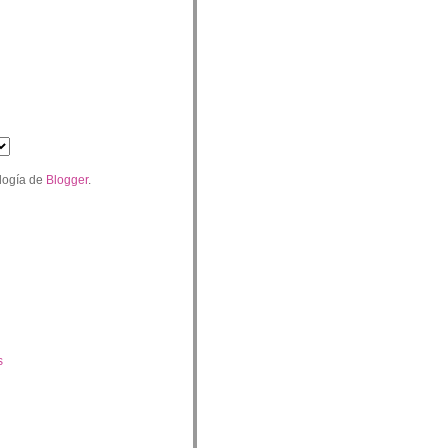
logía de
Blogger
.
s