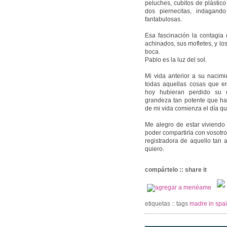
peluches, cubitos de plástic
dos piernecitas, indagand
fantabulosas.
Esa fascinación la contagia 
achinados, sus mofletes, y lo
boca.
Pablo es la luz del sol.
Mi vida anterior a su nacimi
todas aquellas cosas que 
hoy hubieran perdido su e
grandeza tan potente que ha 
de mi vida comienza el día qu
Me alegro de estar viviendo 
poder compartirla con vosotros
registradora de aquello tan a
quiero.
compártelo :: share it
etiquetas :: tags
madre in spa