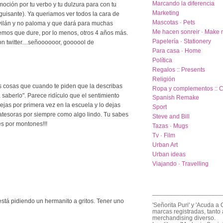
Marcando la diferencia
moción por tu verbo y tu dulzura para con tu
Marketing
guisante). Ya queriamos ver todos la cara de
Mascotas · Pets
avilán y no paloma y que dará para muchas
Me hacen sonreir · Make 
emos que dure, por lo menos, otros 4 años más.
Papelería · Stationery
on twitter....señoooooor, goooool de
Para casa · Home
Política
Regalos :: Presents
Religión
 cosas que cuando te piden que la describas
Ropa y complementos :: C
a saberlo". Parece ridículo que el sentimiento
Spanish Remake
ejas por primera vez en la escuela y lo dejas
Sport
o atesoras por siempre como algo lindo. Tu sabes
Steve and Bill
es por montones!!!
Tazas · Mugs
Tv · Film
Urban Art
Urban ideas
Viajando · Travelling
____________________
está pidiendo un hermanito a gritos. Tener uno
'Señorita Puri' y 'Acuda a 
marcas registradas, tanto 
merchandising diverso.