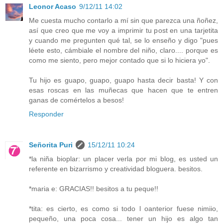
Leonor Acaso
9/12/11 14:02
Me cuesta mucho contarlo a mí sin que parezca una ñoñez,
así que creo que me voy a imprimir tu post en una tarjetita
y cuando me pregunten qué tal, se lo enseño y digo "pues
léete esto, cámbiale el nombre del niño, claro.... porque es
como me siento, pero mejor contado que si lo hiciera yo".
Tu hijo es guapo, guapo, guapo hasta decir basta! Y con
esas roscas en las muñecas que hacen que te entren
ganas de comértelos a besos!
Responder
Señorita Puri
15/12/11 10:24
*la niña bioplar: un placer verla por mi blog, es usted un
referente en bizarrismo y creatividad bloguera. besitos.
*maria e: GRACIAS!! besitos a tu peque!!
*tita: es cierto, es como si todo l oanterior fuese nimiio,
pequeño, una poca cosa... tener un hijo es algo tan