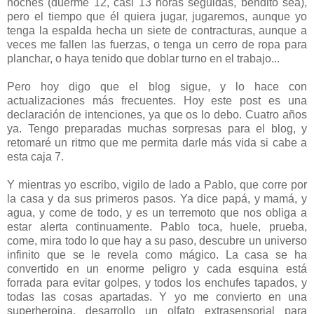
noches (duerme 12, casi 13 horas seguidas, bendito sea),
pero el tiempo que él quiera jugar, jugaremos, aunque yo
tenga la espalda hecha un siete de contracturas, aunque a
veces me fallen las fuerzas, o tenga un cerro de ropa para
planchar, o haya tenido que doblar turno en el trabajo...
Pero hoy digo que el blog sigue, y lo hace con
actualizaciones más frecuentes. Hoy este post es una
declaración de intenciones, ya que os lo debo. Cuatro años
ya. Tengo preparadas muchas sorpresas para el blog, y
retomaré un ritmo que me permita darle más vida si cabe a
esta caja 7.
Y mientras yo escribo, vigilo de lado a Pablo, que corre por
la casa y da sus primeros pasos. Ya dice papá, y mamá, y
agua, y come de todo, y es un terremoto que nos obliga a
estar alerta continuamente. Pablo toca, huele, prueba,
come, mira todo lo que hay a su paso, descubre un universo
infinito que se le revela como mágico. La casa se ha
convertido en un enorme peligro y cada esquina está
forrada para evitar golpes, y todos los enchufes tapados, y
todas las cosas apartadas. Y yo me convierto en una
superheroina, desarrollo un olfato extrasensorial para