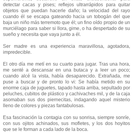
detectar cacas y pises; reflejos ultrarrápidos para quitar
objetos que puedan hacerle daño; la velocidad del rayo
cuando él se escapa gateando hacia un tobogán del que
baja un niño más terremoto que él; un fino oído propio de un
murciélago para saber si llora, gime, o ha despertado de su
sueño y necesita que vaya junto a él.
Ser madre es una experiencia maravillosa, agotadora,
impredecible.
El otro día me metí en su cuarto para jugar. Tras una hora,
me senté a descansar en una butaca y a leer un poco;
cuando alcé la vista, había desaparecido. Extrañada, me
puse a buscar y de pronto lo vi: Se había metido en su
enorme caja de juguetes, tapado hasta arriba, sepultado por
peluches, cubitos de plástico y cachivaches mil, y de la caja
asomaban sus dos piernecitas, indagando aquel misterio
lleno de colores y piezas fantabulosas.
Esa fascinación la contagia con su sonrisa, siempre sonríe,
con sus ojitos achinados, sus mofletes, y los dos hoyitos
que se le forman a cada lado de la boca.