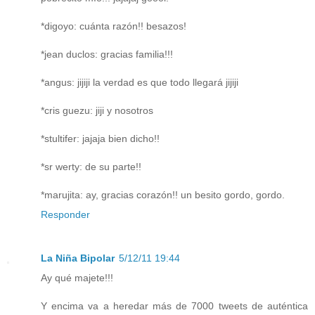
*digoyo: cuánta razón!! besazos!
*jean duclos: gracias familia!!!
*angus: jijiji la verdad es que todo llegará jijiji
*cris guezu: jiji y nosotros
*stultifer: jajaja bien dicho!!
*sr werty: de su parte!!
*marujita: ay, gracias corazón!! un besito gordo, gordo.
Responder
La Niña Bipolar
5/12/11 19:44
Ay qué majete!!!
Y encima va a heredar más de 7000 tweets de auténtica