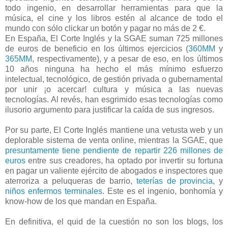
todo ingenio, en desarrollar herramientas para que la
música, el cine y los libros estén al alcance de todo el
mundo con sólo clickar un botón y pagar no más de 2 €.
En España, El Corte Inglés y la SGAE suman 725 millones
de euros de beneficio en los últimos ejercicios (
360MM
y
365MM
, respectivamente), y a pesar de eso, en los últimos
10 años ninguna ha hecho el más mínimo esfuerzo
intelectual, tecnológico, de gestión privada o gubernamental
por unir ¡o acercar! cultura y música a las nuevas
tecnologías. Al revés, han esgrimido esas tecnologías como
ilusorio argumento para justificar la caída de sus ingresos.
Por su parte, El Corte Inglés mantiene una vetusta web y un
deplorable sistema de venta online, mientras la SGAE, que
presuntamente tiene pendiente de repartir 226 millones de
euros
entre sus creadores, ha optado por invertir su fortuna
en pagar un valiente ejército de abogados e inspectores que
aterroriza a peluqueras de barrio,
teterías de provincia
, y
niños enfermos terminales
. Este es el ingenio, bonhomía y
know-how de los que mandan en España.
En definitiva, el quid de la cuestión no son los blogs, los