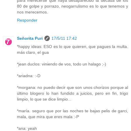
para merecerse que haya desaparecido la década de los
80 de golpe y porrazo, neogarrulismo es lo que tenemos y
nos merecemos.
Responder
Señorita Puri
17/5/11 17:42
*happy ideas: ESO es lo que quieren, que pagues la multa.
más claro, el gua
*jean duclos: viniendo de vos, todo un halago ;-)
*ariadna: :-D
*morgana: no puedo decir que son unos chorizos porque al
último blogero lo han fundido a juicios, pero en fin, trigo
limpio, lo que se dice limpio...
*maría. seguro que por las noches te bajas pelis de garci,
mala, que mira que eres mala :-P
*ana: yeah