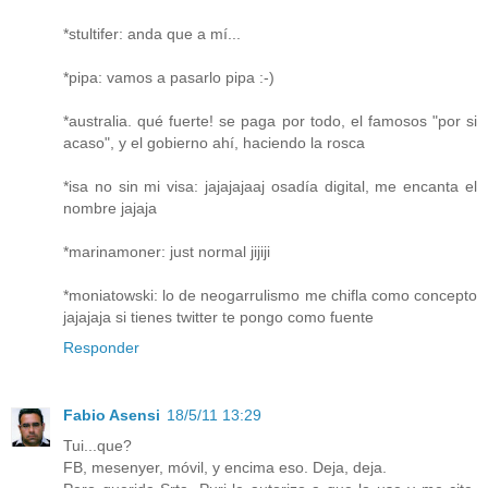
*stultifer: anda que a mí...
*pipa: vamos a pasarlo pipa :-)
*australia. qué fuerte! se paga por todo, el famosos "por si
acaso", y el gobierno ahí, haciendo la rosca
*isa no sin mi visa: jajajajaaj osadía digital, me encanta el
nombre jajaja
*marinamoner: just normal jijiji
*moniatowski: lo de neogarrulismo me chifla como concepto
jajajaja si tienes twitter te pongo como fuente
Responder
Fabio Asensi
18/5/11 13:29
Tui...que?
FB, mesenyer, móvil, y encima eso. Deja, deja.