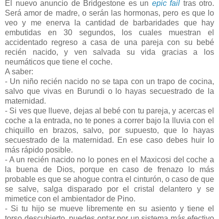
El nuevo anuncio de Bridgestone es un
epic fail
tras otro.
Será amor de madre, o serán las hormonas, pero es que lo
veo y me enerva la cantidad de barbaridades que hay
embutidas en 30 segundos, los cuales muestran el
accidentado regreso a casa de una pareja con su bebé
recién nacido, y ven salvada su vida gracias a los
neumáticos que tiene el coche.
A saber:
- Un niño recién nacido no se tapa con un trapo de cocina,
salvo que vivas en Burundi o lo hayas secuestrado de la
maternidad.
- Si ves que llueve, dejas al bebé con tu pareja, y acercas el
coche a la entrada, no te pones a correr bajo la lluvia con el
chiquillo en brazos, salvo, por supuesto, que lo hayas
secuestrado de la maternidad. En ese caso debes huir lo
más rápido posible.
- A un recién nacido no lo pones en el Maxicosi del coche a
la buena de Dios, porque en caso de frenazo lo más
probable es que se ahogue contra el cinturón, o caso de que
se salve, salga disparado por el cristal delantero y se
mimetice con el ambientador de Pino.
- Si tu hijo se mueve libremente en su asiento y tiene el
torso descubierto, puedes optar por un sistema más efectivo