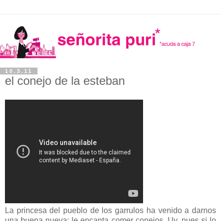
10.3.11
el conejo de la esteban
La princesa del pueblo de los garrulos ha venido a darnos
una buena nueva: le encanta comer conejos. Uy, pues si lo