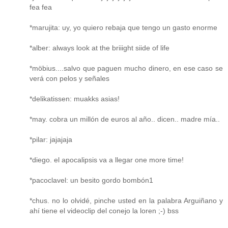
fea fea
*marujita: uy, yo quiero rebaja que tengo un gasto enorme
*alber: always look at the briiight siide of life
*möbius....salvo que paguen mucho dinero, en ese caso se
verá con pelos y señales
*delikatissen: muakks asias!
*may. cobra un millón de euros al año.. dicen.. madre mía..
*pilar: jajajaja
*diego. el apocalipsis va a llegar one more time!
*pacoclavel: un besito gordo bombón1
*chus. no lo olvidé, pinche usted en la palabra Arguiñano y
ahí tiene el videoclip del conejo la loren ;-) bss