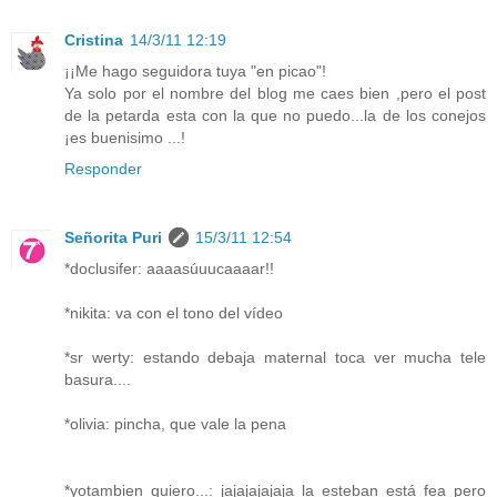
Cristina
14/3/11 12:19
¡¡Me hago seguidora tuya "en picao"!
Ya solo por el nombre del blog me caes bien ,pero el post
de la petarda esta con la que no puedo...la de los conejos
¡es buenisimo ...!
Responder
Señorita Puri
15/3/11 12:54
*doclusifer: aaaasúuucaaaar!!
*nikita: va con el tono del vídeo
*sr werty: estando debaja maternal toca ver mucha tele
basura....
*olivia: pincha, que vale la pena
*yotambien quiero...: jajajajajaja la esteban está fea pero