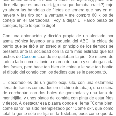
dice ella que es una crack (¿o era que fumaba crack?) cojo
yo ahora las bandejas de filetes de ternera que hay en mi
nevera y las tiro por la ventana y me compro 60 kilos de
conejo en el Mercadona. ¡Voy a dejar El Pardo pelao de
conejos, fíjate lo que te digo!
Con una entonación y dicción propia de un afectado por
asma crónica leyendo una esquela del ABC, la chica de
barrio que se tiró a un torero al principio de los tiempos se
presenta ante la sociedad con la cara más estirada que los
bichos de
Cocoon
cuando se quitaban la piel. Se mueve de
lado a lado como si tuviera mareo de barco y se ahoga cada
dos frases, pero hace tan bien de china y le sale tan bonito
el dibujo del conejo con los deditos que se le perdona tó.
El decorado es de un gusto exquisito, con una estantería
llena de trastos comprados en el chino de abajo, una cocina
de corchopán con dos botes de gominolas y una tarta de
mentirijilla, y unos platos de comida con pinta de estar fríos
y tiesos. A destacar esa pizarra donde el lema "Come bien,
come sano" ha sido reemplezado por "Come ok", que como
total la gente sólo se fija en la Esteban, pues como que da