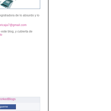
egistradora de lo absurdo y lo
uricaja7@gmail.com
 este blog, y cubierta de
lo
ígueme