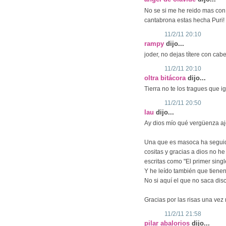
No se si me he reido mas con 
cantabrona estas hecha Puri!
11/2/11 20:10
rampy
dijo...
joder, no dejas títere con cabe
11/2/11 20:10
oltra bitácora
dijo...
Tierra no te los tragues que ig
11/2/11 20:50
lau
dijo...
Ay dios mío qué vergüenza aje
Una que es masoca ha seguido
cositas y gracias a dios no h
escritas como "El primer singl
Y he leído también que tienen
No si aquí el que no saca dis
Gracias por las risas una vez
11/2/11 21:58
pilar abalorios
dijo...