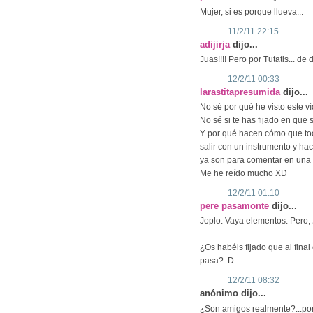
Mujer, si es porque llueva...
11/2/11 22:15
adijirja
dijo...
Juas!!!! Pero por Tutatis... d
12/2/11 00:33
larastitapresumida
dijo...
No sé por qué he visto este ví
No sé si te has fijado en que 
Y por qué hacen cómo que to
salir con un instrumento y ha
ya son para comentar en una 
Me he reído mucho XD
12/2/11 01:10
pere pasamonte
dijo...
Joplo. Vaya elementos. Pero,
¿Os habéis fijado que al fina
pasa? :D
12/2/11 08:32
anónimo dijo...
¿Son amigos realmente?...porq