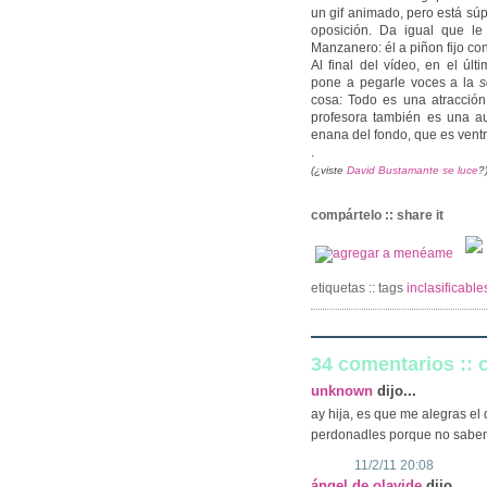
un gif animado, pero está sú
oposición. Da igual que l
Manzanero: él a piñon fijo con
Al final del vídeo, en el úl
pone a pegarle voces a la
s
cosa: Todo es una atracción 
profesora también es una au
enana del fondo, que es ventr
.
(¿viste
David Bustamante se luce
?
compártelo :: share it
etiquetas :: tags
inclasificabl
34 comentarios ::
unknown
dijo...
ay hija, es que me alegras el 
perdonadles porque no saben
11/2/11 20:08
ángel de olavide
dijo...