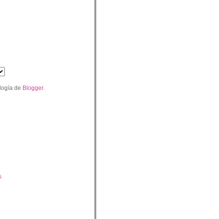
logía de
Blogger
.
s