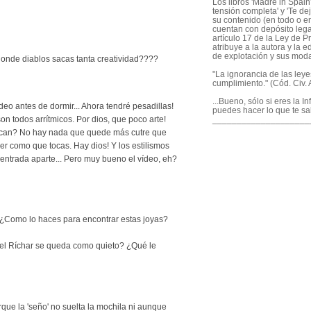
Los libros 'Madre in Spain'
tensión completa' y 'Te dej
su contenido (en todo o en
cuentan con depósito legal
artículo 17 de la Ley de P
atribuye a la autora y la e
de explotación y sus mod
e donde diablos sacas tanta creatividad????
"La ignorancia de las ley
cumplimiento." (Cód. Civ. A
...Bueno, sólo si eres la I
deo antes de dormir... Ahora tendré pesadillas!
puedes hacer lo que te sa
____________________
son todos arrítmicos. Por dios, que poco arte!
can? No hay nada que quede más cutre que
cer como que tocas. Hay dios! Y los estilismos
entrada aparte... Pero muy bueno el vídeo, eh?
 ¿Como lo haces para encontrar estas joyas?
l el Ríchar se queda como quieto? ¿Qué le
ue la 'seño' no suelta la mochila ni aunque