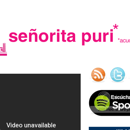
.
madre in spain