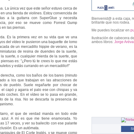
cha. La única vez que este señor estuvo cerca de
 en una tienda de violines. Estoy convencida de
as a la guitarra con SuperGlue y necesita
Bienvenid@ a esta caja, r
brillante que nos rodea.
encia, por eso se mueve como Forrest Gump
 en las piernas.
Me puedes localizar en
p
erda. Es la primera vez en su vida que ve una
Ilustración de cabecera de
ayos del vídeo le pusieron una baguette de lomo
ambos libros:
Jorge Aréva
cada de un mercadillo hippie de verano, es la
 miniaturas de resina de duendes de la suerte,
la suerte, o cualquier mierda de la suerte, que
followers
 piensas es: "¿Pero tú te crees lo que me estás
letos y estás currando en un mercadillo!!"
la derecha, como los baños de los bares (minuto
vado a los que trabajan en las atracciones de
s de pueblo. Suele regañarte por chocar de
n el capó y agarra el palo ese con chispas y va
ndo coches. En el vídeo se lo pasa en grande,
 de la risa. No se descarta la presencia de
ganismo.
otarro, el que de verdad manda en todo este
o azul. A mí es que me tiene enamorada. Yo
as 17 veces, y ver su bailecito con ese palante
clusión: Es un autómata.
S
aniquíes de El Corte Inglés, y se mueve como