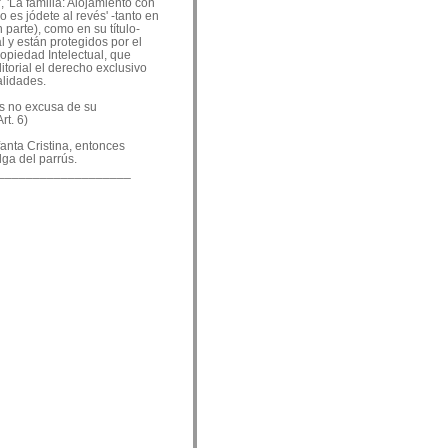
, 'La familia: Alojamiento con
o es jódete al revés' -tanto en
 parte), como en su título-
 y están protegidos por el
ropiedad Intelectual, que
ditorial el derecho exclusivo
alidades.
es no excusa de su
rt. 6)
nfanta Cristina, entonces
lga del parrús.
___________________