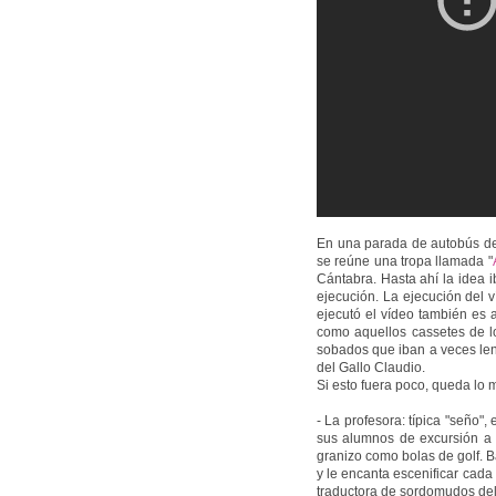
En una parada de autobús de 
se reúne una tropa llamada "
Cántabra. Hasta ahí la idea 
ejecución. La ejecución del 
ejecutó el vídeo también es 
como aquellos cassetes de l
sobados que iban a veces len
del Gallo Claudio.
Si esto fuera poco, queda lo m
- La profesora: típica "seño",
sus alumnos de excursión a 
granizo como bolas de golf. B
y le encanta escenificar cada 
traductora de sordomudos de