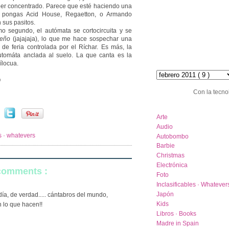
per concentrado. Parece que esté haciendo una
e pongas Acid House, Regaetton, o Armando
 sus pasitos.
timo segundo, el autómata se cortocircuita y se
eño
(jajajaja), lo que me hace sospechar una
de feria controlada por el Ríchar. Es más, la
tomáta anclada al suelo. La que canta es la
ílocua.
hemeroteca :: archive
)
Con la tecno
category list
Arte
Audio
es · whatevers
Autobombo
Barbie
Christmas
Electrónica
 comments :
Foto
Inclasificables · Whatever
Japón
día, de verdad..... cántabros del mundo,
Kids
 lo que hacen!!
Libros · Books
Madre in Spain