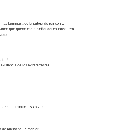
las lágrimas...de la jartera de reir con tu
l video que quedo con el señor del chubasquero
ajaja
uída!!!
xistencia de los extraterrestes...
parte del minuto 1:53 a 2:01...
za de buena salud mental?