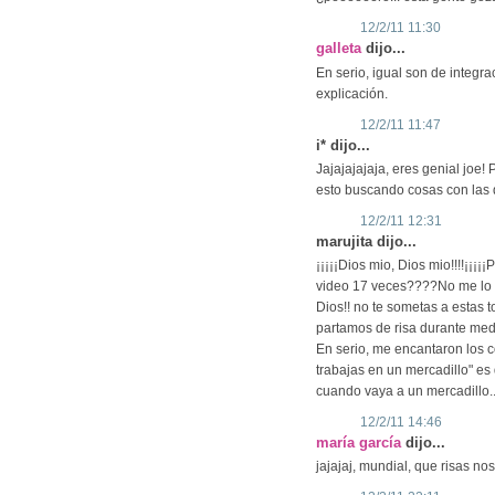
12/2/11 11:30
galleta
dijo...
En serio, igual son de integra
explicación.
12/2/11 11:47
i* dijo...
Jajajajajaja, eres genial joe!
esto buscando cosas con las qu
12/2/11 12:31
marujita dijo...
¡¡¡¡¡Dios mio, Dios mio!!!!¡¡¡¡
video 17 veces????No me lo p
Dios!! no te sometas a estas t
partamos de risa durante me
En serio, me encantaron los 
trabajas en un mercadillo" es 
cuando vaya a un mercadillo..
12/2/11 14:46
maría garcía
dijo...
jajajaj, mundial, que risas 