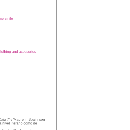
me smile
lothing and accesories
___________________
Caja 7' y 'Madre in Spain' son
a nivel literario como de