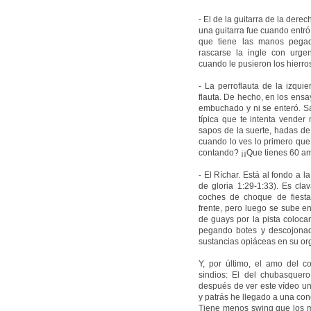
- El de la guitarra de la dere
una guitarra fue cuando entró
que tiene las manos pegad
rascarse la ingle con urg
cuando le pusieron los hierros
- La perroflauta de la izqui
flauta. De hecho, en los ens
embuchado y ni se enteró. Sa
típica que te intenta vender
sapos de la suerte, hadas de 
cuando lo ves lo primero que
contando? ¡¡Que tienes 60 amu
- El Ríchar. Está al fondo a 
de gloria 1:29-1:33). Es cla
coches de choque de fiesta
frente, pero luego se sube e
de guays por la pista coloca
pegando botes y descojonado
sustancias opiáceas en su or
Y, por último, el amo del c
sindios: El del chubasquer
después de ver este vídeo un
y patrás he llegado a una con
Tiene menos swing que los m