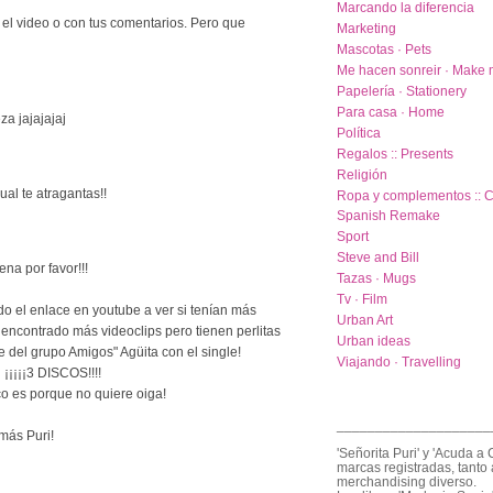
Marcando la diferencia
el video o con tus comentarios. Pero que
Marketing
Mascotas · Pets
Me hacen sonreir · Make 
Papelería · Stationery
Para casa · Home
za jajajajaj
Política
Regalos :: Presents
Religión
ual te atragantas!!
Ropa y complementos :: C
Spanish Remake
Sport
Steve and Bill
na por favor!!!
Tazas · Mugs
Tv · Film
 el enlace en youtube a ver si tenían más
Urban Art
e encontrado más videoclips pero tienen perlitas
Urban ideas
e del grupo Amigos" Agüita con el single!
Viajando · Travelling
 ¡¡¡¡¡3 DISCOS!!!!
co es porque no quiere oiga!
____________________
 más Puri!
'Señorita Puri' y 'Acuda a 
marcas registradas, tanto 
merchandising diverso.