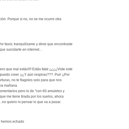
ción. Porque si no, no se me ocurre otra
 Por favor, tranquilízame y dime que encontraste
e suicidarte en internet...
¡Pero que mal estás!!!! Estás fatal ¿¿¿¿Viste este
uedo creer ¡¡¿Y aún respiras???. Puri ¡¡Por
orturas, no te flageles solo para que nos
dia mañana.
comentarios pero lo de "con 60 amuletos y
que me tiene tirada por los suelos, ahora
..no quiero ni pensar lo que va a pasar.
nos hemos echado