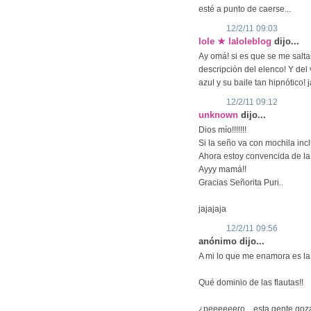
esté a punto de caerse...
12/2/11 09:03
lole ★ laloleblog
dijo...
Ay omá! si es que se me saltan 
descripción del elenco! Y de
azul y su baile tan hipnótico! j
12/2/11 09:12
unknown
dijo...
Dios mío!!!!!!!
Si la seño va con mochila incl
Ahora estoy convencida de la e
Ayyy mamá!!
Gracias Señorita Puri..
jajajaja
12/2/11 09:56
anónimo dijo...
A mi lo que me enamora es la 
Qué dominio de las flautas!!
¿peeeeeero... esta gente go