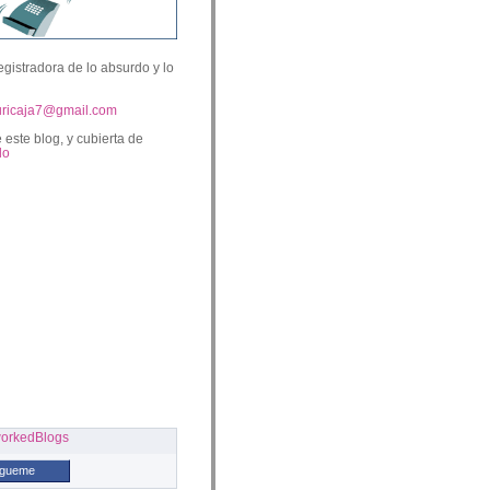
egistradora de lo absurdo y lo
uricaja7@gmail.com
 este blog, y cubierta de
lo
ígueme