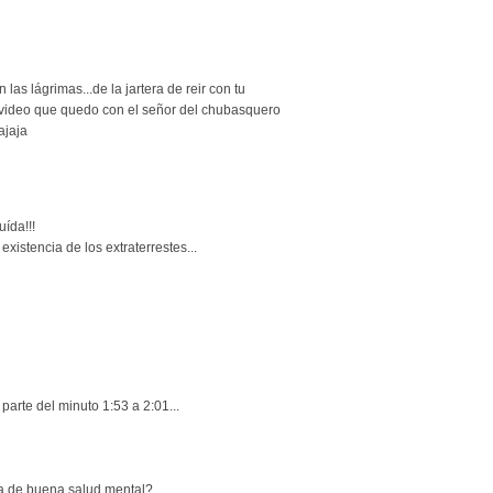
las lágrimas...de la jartera de reir con tu
l video que quedo con el señor del chubasquero
ajaja
uída!!!
xistencia de los extraterrestes...
parte del minuto 1:53 a 2:01...
za de buena salud mental?