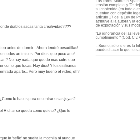
Los libros 'Madre in Spain'
tensión completa' y 'Te dej
su contenido (en todo o en
cuentan con depósito legal
artículo 17 de la Ley de P
atribuye a la autora y la e
de explotación y sus mod
e donde diablos sacas tanta creatividad????
"La ignorancia de las ley
cumplimiento." (Cód. Civ. A
...Bueno, sólo si eres la I
deo antes de dormir... Ahora tendré pesadillas!
puedes hacer lo que te sa
____________________
son todos arrítmicos. Por dios, que poco arte!
can? No hay nada que quede más cutre que
cer como que tocas. Hay dios! Y los estilismos
entrada aparte... Pero muy bueno el vídeo, eh?
 ¿Como lo haces para encontrar estas joyas?
l el Ríchar se queda como quieto? ¿Qué le
ue la 'seño' no suelta la mochila ni aunque