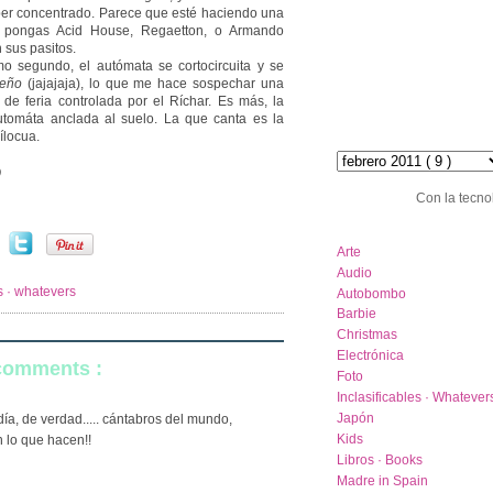
per concentrado. Parece que esté haciendo una
e pongas Acid House, Regaetton, o Armando
 sus pasitos.
timo segundo, el autómata se cortocircuita y se
eño
(jajajaja), lo que me hace sospechar una
de feria controlada por el Ríchar. Es más, la
tomáta anclada al suelo. La que canta es la
ílocua.
hemeroteca :: archive
)
Con la tecno
category list
Arte
Audio
es · whatevers
Autobombo
Barbie
Christmas
Electrónica
 comments :
Foto
Inclasificables · Whatever
Japón
día, de verdad..... cántabros del mundo,
Kids
 lo que hacen!!
Libros · Books
Madre in Spain