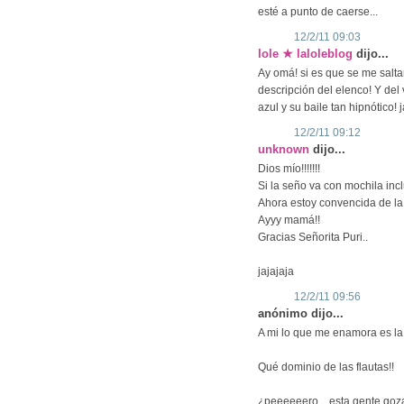
esté a punto de caerse...
12/2/11 09:03
lole ★ laloleblog
dijo...
Ay omá! si es que se me saltan 
descripción del elenco! Y de
azul y su baile tan hipnótico! j
12/2/11 09:12
unknown
dijo...
Dios mío!!!!!!!
Si la seño va con mochila incl
Ahora estoy convencida de la e
Ayyy mamá!!
Gracias Señorita Puri..
jajajaja
12/2/11 09:56
anónimo dijo...
A mi lo que me enamora es la 
Qué dominio de las flautas!!
¿peeeeeero... esta gente go