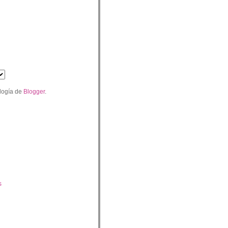
logía de
Blogger
.
s