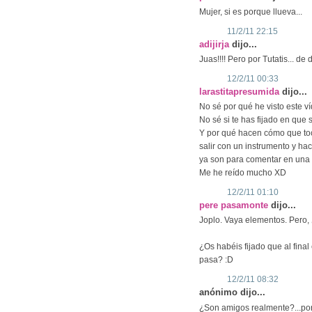
Mujer, si es porque llueva...
11/2/11 22:15
adijirja
dijo...
Juas!!!! Pero por Tutatis... d
12/2/11 00:33
larastitapresumida
dijo...
No sé por qué he visto este ví
No sé si te has fijado en que 
Y por qué hacen cómo que to
salir con un instrumento y ha
ya son para comentar en una 
Me he reído mucho XD
12/2/11 01:10
pere pasamonte
dijo...
Joplo. Vaya elementos. Pero,
¿Os habéis fijado que al fina
pasa? :D
12/2/11 08:32
anónimo dijo...
¿Son amigos realmente?...porq