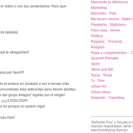
Marcando la diferencia
el video o con tus comentarios. Pero que
Marketing
Mascotas · Pets
Me hacen sonreir · Make 
Papelería · Stationery
Para casa · Home
za jajajajaj
Política
Regalos :: Presents
Religión
ual te atragantas!!
Ropa y complementos :: C
Spanish Remake
Sport
Steve and Bill
na por favor!!!
Tazas · Mugs
Tv · Film
 el enlace en youtube a ver si tenían más
Urban Art
e encontrado más videoclips pero tienen perlitas
Urban ideas
e del grupo Amigos" Agüita con el single!
Viajando · Travelling
 ¡¡¡¡¡3 DISCOS!!!!
co es porque no quiere oiga!
____________________
 más Puri!
'Señorita Puri' y 'Acuda a 
marcas registradas, tanto 
merchandising diverso.