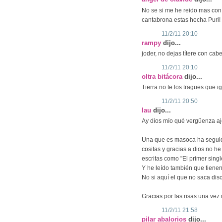
No se si me he reido mas con 
cantabrona estas hecha Puri!
11/2/11 20:10
rampy
dijo...
joder, no dejas títere con cabe
11/2/11 20:10
oltra bitácora
dijo...
Tierra no te los tragues que ig
11/2/11 20:50
lau
dijo...
Ay dios mío qué vergüenza aje
Una que es masoca ha seguido
cositas y gracias a dios no h
escritas como "El primer singl
Y he leído también que tienen
No si aquí el que no saca dis
Gracias por las risas una vez
11/2/11 21:58
pilar abalorios
dijo...