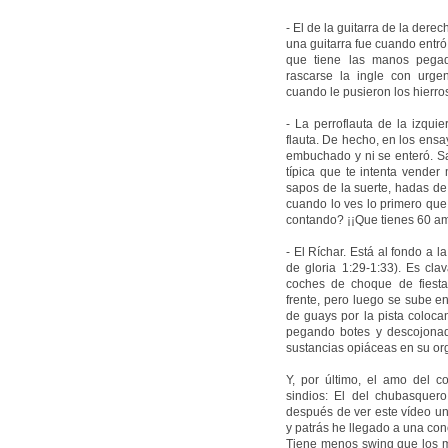
- El de la guitarra de la dere
una guitarra fue cuando entró
que tiene las manos pegad
rascarse la ingle con urg
cuando le pusieron los hierros
- La perroflauta de la izqui
flauta. De hecho, en los ens
embuchado y ni se enteró. Sa
típica que te intenta vender
sapos de la suerte, hadas de 
cuando lo ves lo primero que
contando? ¡¡Que tienes 60 amu
- El Ríchar. Está al fondo a 
de gloria 1:29-1:33). Es cla
coches de choque de fiesta
frente, pero luego se sube e
de guays por la pista coloca
pegando botes y descojonado
sustancias opiáceas en su or
Y, por último, el amo del c
sindios: El del chubasquer
después de ver este vídeo un
y patrás he llegado a una con
Tiene menos swing que los m