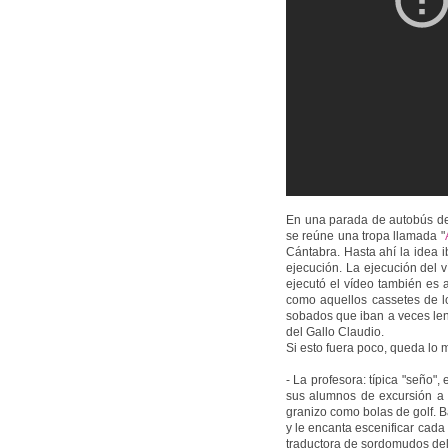
En una parada de autobús de 
se reúne una tropa llamada "
Cántabra. Hasta ahí la idea 
ejecución. La ejecución del 
ejecutó el vídeo también es 
como aquellos cassetes de l
sobados que iban a veces len
del Gallo Claudio.
Si esto fuera poco, queda lo m
- La profesora: típica "seño",
sus alumnos de excursión a 
granizo como bolas de golf. B
y le encanta escenificar cada 
traductora de sordomudos de