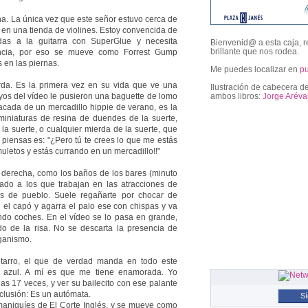
cha. La única vez que este señor estuvo cerca de
 en una tienda de violines. Estoy convencida de
as a la guitarra con SuperGlue y necesita
Bienvenid@ a esta caja, r
brillante que nos rodea.
encia, por eso se mueve como Forrest Gump
 en las piernas.
Me puedes localizar en
p
erda. Es la primera vez en su vida que ve una
Ilustración de cabecera de
ayos del vídeo le pusieron una baguette de lomo
ambos libros:
Jorge Aréva
cada de un mercadillo hippie de verano, es la
 miniaturas de resina de duendes de la suerte,
la suerte, o cualquier mierda de la suerte, que
followers
 piensas es: "¿Pero tú te crees lo que me estás
letos y estás currando en un mercadillo!!"
la derecha, como los baños de los bares (minuto
vado a los que trabajan en las atracciones de
s de pueblo. Suele regañarte por chocar de
n el capó y agarra el palo ese con chispas y va
ndo coches. En el vídeo se lo pasa en grande,
 de la risa. No se descarta la presencia de
ganismo.
otarro, el que de verdad manda en todo este
o azul. A mí es que me tiene enamorada. Yo
as 17 veces, y ver su bailecito con ese palante
clusión: Es un autómata.
S
aniquíes de El Corte Inglés, y se mueve como