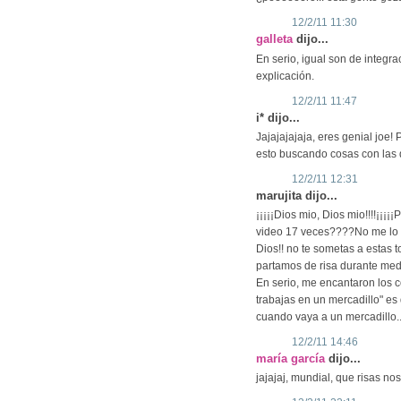
12/2/11 11:30
galleta
dijo...
En serio, igual son de integra
explicación.
12/2/11 11:47
i* dijo...
Jajajajajaja, eres genial joe!
esto buscando cosas con las qu
12/2/11 12:31
marujita dijo...
¡¡¡¡¡Dios mio, Dios mio!!!!¡¡¡¡
video 17 veces????No me lo p
Dios!! no te sometas a estas t
partamos de risa durante me
En serio, me encantaron los 
trabajas en un mercadillo" es 
cuando vaya a un mercadillo..
12/2/11 14:46
maría garcía
dijo...
jajajaj, mundial, que risas 