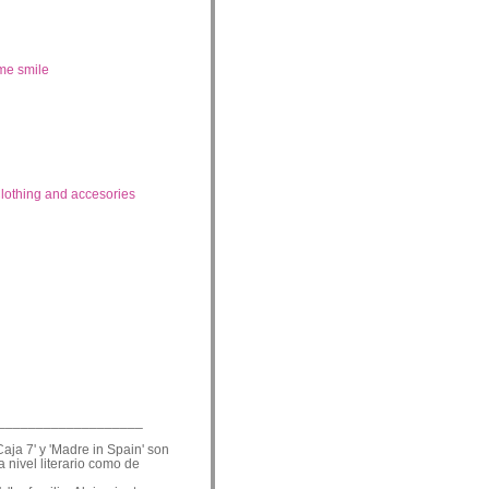
me smile
lothing and accesories
___________________
Caja 7' y 'Madre in Spain' son
a nivel literario como de