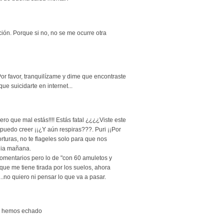
ción. Porque si no, no se me ocurre otra
 Por favor, tranquilízame y dime que encontraste
e suicidarte en internet...
¡Pero que mal estás!!!! Estás fatal ¿¿¿¿Viste este
uedo creer ¡¡¿Y aún respiras???. Puri ¡¡Por
orturas, no te flageles solo para que nos
dia mañana.
comentarios pero lo de "con 60 amuletos y
que me tiene tirada por los suelos, ahora
..no quiero ni pensar lo que va a pasar.
nos hemos echado