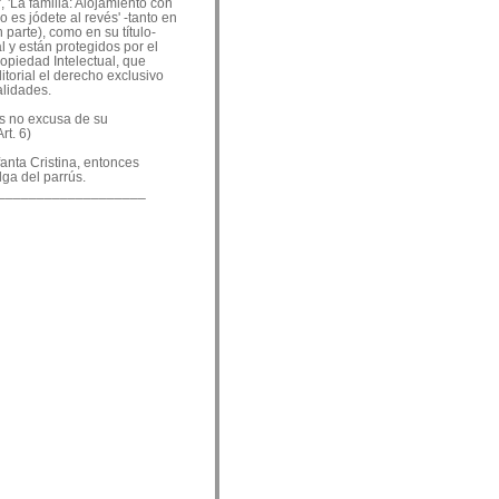
, 'La familia: Alojamiento con
o es jódete al revés' -tanto en
 parte), como en su título-
 y están protegidos por el
ropiedad Intelectual, que
ditorial el derecho exclusivo
alidades.
es no excusa de su
rt. 6)
nfanta Cristina, entonces
lga del parrús.
___________________