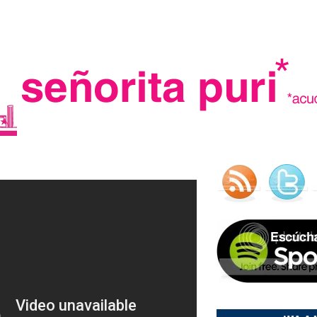
.
madre in spain