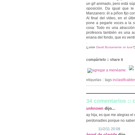
un gif animado, pero está sú
oposición. Da igual que l
Manzanero: él a piñon fijo con
Al final del vídeo, en el úl
pone a pegarle voces a la
s
cosa: Todo es una atracción 
profesora también es una au
enana del fondo, que es ventr
.
(¿viste
David Bustamante se luce
?
compártelo :: share it
etiquetas :: tags
inclasificabl
34 comentarios ::
unknown
dijo...
ay hija, es que me alegras el 
perdonadles porque no saben
11/2/11 20:08
ángel de olavide
dijo...