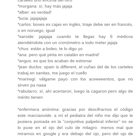
*morgana: sí, hay más jajaja
*alber: es verdad!
*lucia: jajajajaja
*carlos: boxes es cajas en inglés, triaje debe ser en francés,
o en noruego, igual
*saroide: jajajaja cuando te llegas hay 6 médicos
atendiéndote con un cronómetro a todo meter jajaja
*chus: están a boleo, te lo digo yo
*ana: pero qué pinta en catalán en madrid'
*angus: es que los acaban de estrenar
*jean duclos: spain is different, el cuñao del de los carteles
trabaj en sanitas, me juego el cuello
*mariregi: válgame payo con los aceeeeentos, que no
sirven pa naaa
*rabularro: sí, ahí acertaron, luego la cagaron pero algo de
mérito tienen
*enfermera anónima: gracias por descifrarnos el código
este marcianoide. a mí el pediatra del niño me dijo que le
pusiera pomada en la "conjuntiva palpebral inferior" no se
lo puse en el ojo del culo de milagro. menos mal que
miramos en google y era debajo del ojo, pero del ojo de