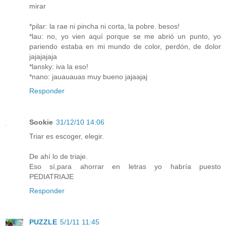
mirar
*pilar: la rae ni pincha ni corta, la pobre. besos!
*lau: no, yo vien aquí porque se me abrió un punto, yo
pariendo estaba en mi mundo de color, perdón, de dolor
jajajajaja
*lansky: iva la eso!
*nano: jauauauas muy bueno jajaajaj
Responder
Sookie
31/12/10 14:06
Triar es escoger, elegir.
De ahí lo de triaje.
Eso sí,para ahorrar en letras yo habría puesto
PEDIATRIAJE
Responder
PUZZLE
5/1/11 11:45