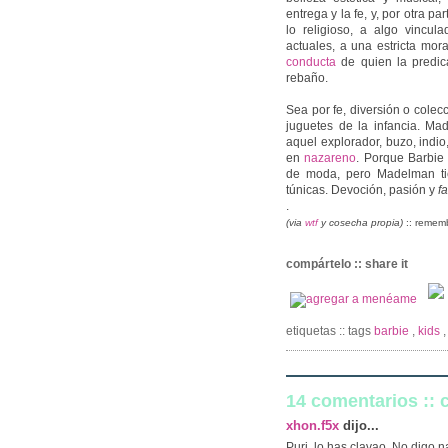
entrega y la fe, y, por otra p
lo religioso, a algo vincul
actuales, a una estricta mor
conducta
de quien la predic
rebaño.
Sea por fe, diversión o colec
juguetes de la infancia. Ma
aquel explorador, buzo, indio
en
nazareno
. Porque Barbie
de moda, pero Madelman tien
túnicas. Devoción, pasión y
f
.
(via
wtf
y cosecha propia)
:: remem
compártelo :: share it
etiquetas :: tags
barbie
,
kids
14 comentarios ::
xhon.f5x
dijo...
Puri, lo has clavao. No digo 