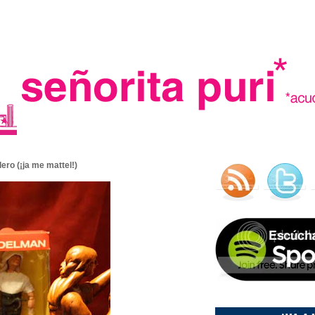
.
ro (¡ja me mattel!)
madre in spain