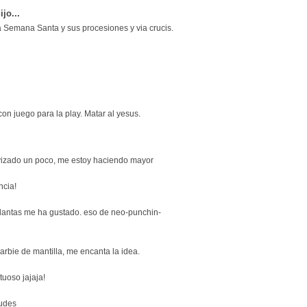
ijo...
la Semana Santa y sus procesiones y via crucis.
 con juego para la play. Matar al yesus.
avizado un poco, me estoy haciendo mayor
ncia!
 plantas me ha gustado. eso de neo-punchin-
rbie de mantilla, me encanta la idea.
ituoso jajaja!
dudes