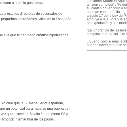
Los libros 'Madre in Spain'
arnicero o al de la gasolinera
tensión completa' y 'Te dej
su contenido (en todo o en
cuentan con depósito legal
a a esto los directores de sucursales de
artículo 17 de la Ley de P
s pequeñas, entrañables, villas de la Esshpaña
atribuye a la autora y la e
de explotación y sus mod
"La ignorancia de las ley
cumplimiento." (Cód. Civ. A
a a la que le han dado créditos hipotecarios
...Bueno, sólo si eres la I
puedes hacer lo que te sa
____________________
... Yo creo que la SEmana Santa española,
iene un potencial para hacerse una buena peli
a vez que estuve en Sevilla fue en plena SS y
tchcock intentar huir de los pasos...