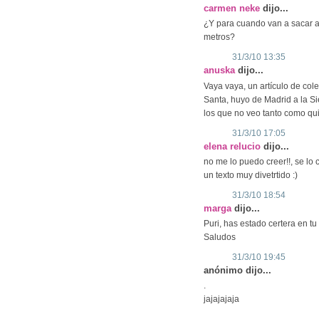
carmen neke
dijo...
¿Y para cuando van a sacar a 
metros?
31/3/10 13:35
anuska
dijo...
Vaya vaya, un artículo de col
Santa, huyo de Madrid a la Sie
los que no veo tanto como qu
31/3/10 17:05
elena relucio
dijo...
no me lo puedo creer!!, se lo
un texto muy divetrtido :)
31/3/10 18:54
marga
dijo...
Puri, has estado certera en t
Saludos
31/3/10 19:45
anónimo dijo...
.
jajajajaja