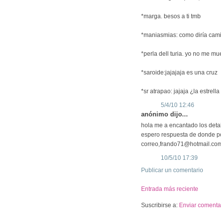
*marga. besos a ti tmb
*maniasmias: como diría camilo
*perla dell turia. yo no me mue
*saroide:jajajaja es una cruz
*sr atrapao: jajaja ¿la estrel
5/4/10 12:46
anónimo dijo...
hola me a encantado los detal
espero respuesta de donde po
correo,frando71@hotmail.com
10/5/10 17:39
Publicar un comentario
Entrada más reciente
Suscribirse a:
Enviar comentar