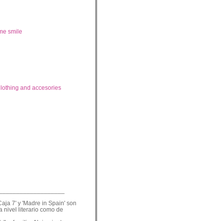
me smile
lothing and accesories
___________________
Caja 7' y 'Madre in Spain' son
a nivel literario como de