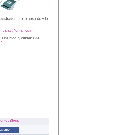
egistradora de lo absurdo y lo
uricaja7@gmail.com
 este blog, y cubierta de
lo
ígueme