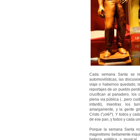
Cada semana Santa se repi
automovilísticas, las discus
viaje o habernos quedado, las
reportajes de un pueblo perd
crucifican al panadero, los
plena via pública (...pero cu
infantil), mientras los tu
amargamente, y la gente grit
Cristo ("¡olé!"). Y todos y c
de ese pan, y todos y cada un
Porque la semana Santa no
magnetismo bellamente inquie
belleza estética y musical,