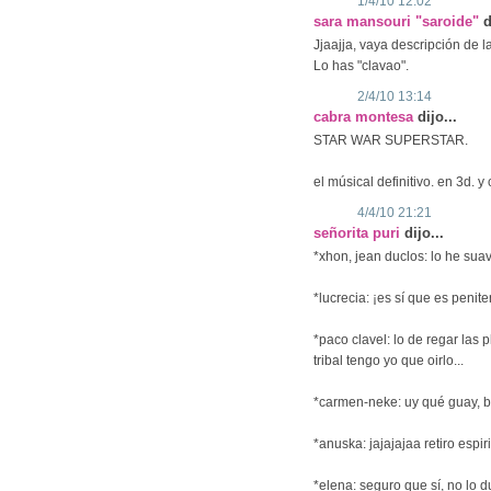
1/4/10 12:02
sara mansouri "saroide"
d
Jjaajja, vaya descripción de 
Lo has "clavao".
2/4/10 13:14
cabra montesa
dijo...
STAR WAR SUPERSTAR.
el músical definitivo. en 3d. y
4/4/10 21:21
señorita puri
dijo...
*xhon, jean duclos: lo he su
*lucrecia: ¡es sí que es penite
*paco clavel: lo de regar las
tribal tengo yo que oirlo...
*carmen-neke: uy qué guay, ba
*anuska: jajajajaa retiro espir
*elena: seguro que sí, no lo 