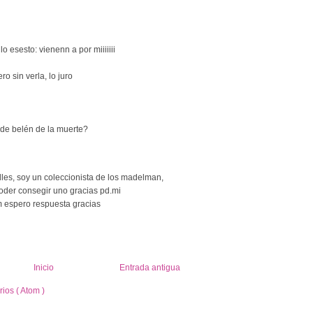
 esesto: vienenn a por miiiiiii
ro sin verla, lo juro
la de belén de la muerte?
les, soy un coleccionista de los madelman,
der consegir uno gracias pd.mi
 espero respuesta gracias
Inicio
Entrada antigua
ios ( Atom )