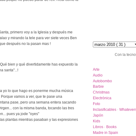
nta, primero voy a la Iglesia y después me
ao y mirando la tele para ver siete veces Ben
hemeroteca :: archive
que después no la pasan mas !
Con la tecno
category list
Qué bien y qué divertidamente has expuesto la
Arte
a santa"...!
Audio
Autobombo
Barbie
ca yo lo que hago es ponerme mucha música
Christmas
. Porque vamos a ver, que te pase una
Electrónica
ventana pase, pero una semana entera sacando
Foto
virgen... con la misma banda, tocando las tres
Inclasificables · Whatever
n... pues ya jode "oyes"
Japón
las plantas mientras pasaban y las expresiones
Kids
Libros · Books
Madre in Spain