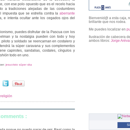
arte, con ese polo opuesto que es el recelo hacia
ado a tradiciones alejadas de las costumbres
al impuesta que se estrella contra la
aberrante
a, e intenta ocultar ante los cegados ojos del
Bienvenid@ a esta caja, r
brillante que nos rodea.
Me puedes localizar en
p
cionismo, puedes disfrutar de la Pascua con los
delman y la nostalgia pueden con todo y hoy
Ilustración de cabecera de
ambos libros:
Jorge Aréva
, piloto y soldado se reencarnan en costalero y
 tendrá la súper caravana y sus complementos
e capirotes, sandalias, costales, cíngulos y
ashión
todo en uno.
followers
ber:
jesucristo súper ska
,
religión
 comments :
S
nada poque no puedo parar de reir. Real como la