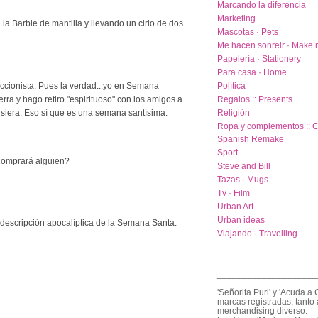
Marcando la diferencia
Marketing
la Barbie de mantilla y llevando un cirio de dos
Mascotas · Pets
Me hacen sonreir · Make 
Papelería · Stationery
Para casa · Home
eccionista. Pues la verdad...yo en Semana
Política
rra y hago retiro "espirituoso" con los amigos a
Regalos :: Presents
isiera. Eso sí que es una semana santísima.
Religión
Ropa y complementos :: C
Spanish Remake
Sport
 comprará alguien?
Steve and Bill
Tazas · Mugs
Tv · Film
Urban Art
Urban ideas
u descripción apocalíptica de la Semana Santa.
Viajando · Travelling
____________________
'Señorita Puri' y 'Acuda a 
marcas registradas, tanto 
merchandising diverso.