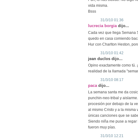
vida misma.
Bsss
31/3/10 01:36
lucrecia borgia
dijo...
Cada vez que llega Semana Sa
quedo en casa comiendo bacal
Hur con Charlton Heston, por
31/3/10 01:42
jean duclos dijo...
Opino exactamente como tú. ¡
realidad de la llamada "seman
31/3/10 08:17
paca
dijo...
La semana santa me da cosi
punchin-neo-tribal y aislarme
procesión por debajo de la 
al mismo Cristo y a la misma 
únicas canciones que se sabe
Siendo niña me puse a regar 
fueron muy pías.
31/3/10 12:21