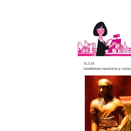
31.3.10
madelman nazareno y costale