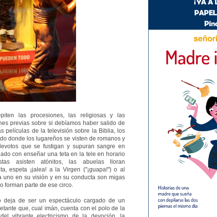
ten las procesiones, las religiosas y las
iones previas sobre si debíamos haber salido de
 películas de la televisión sobre la Biblia, los
ido donde los lugareños se visten de romanos y
 devotos que se fustigan y supuran sangre en
idado con enseñar una teta en la tele en horario
ristas asisten atónitos, las abuelas lloran
a, espeta ¡jalea! a la Virgen ("¡guapa!") o al
ada uno en su visión y en su conducta son migas
o forman parte de ese circo.
 deja de ser un espectáculo cargado de un
tante que, cual imán, cuenta con el polo de la
 del vibrante electricismo de la devoción, la