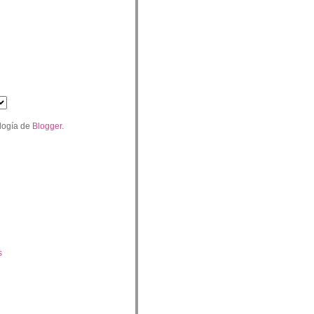
logía de
Blogger
.
s