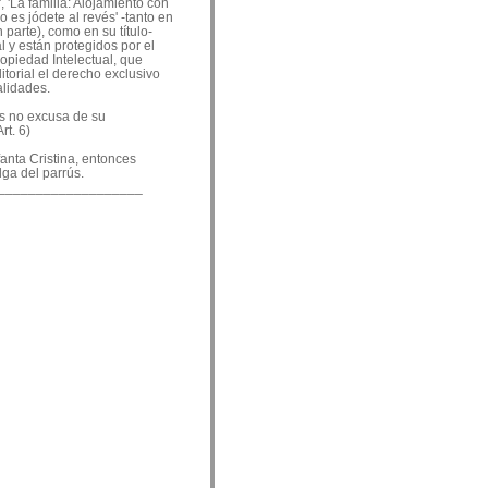
, 'La familia: Alojamiento con
o es jódete al revés' -tanto en
 parte), como en su título-
 y están protegidos por el
ropiedad Intelectual, que
ditorial el derecho exclusivo
alidades.
es no excusa de su
rt. 6)
nfanta Cristina, entonces
lga del parrús.
___________________