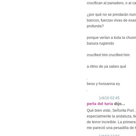
crucifican al panadero, o al c
¿por qué no se prestarán nunc
bancos, fuerzas vivas de esa
profunda?
porque verían a toda la chusm
basura rugiendo
crucified him crucified him
a ritmo de ya sabes qué
.
beso y hossanna ey
.
1/4/10 02:45
perla del turia
dijo...
Qué bien visto, Señorita Puri
especialmente la andaluza, t
de terror increíble. La primer
me pareció una pesadilla de Hi