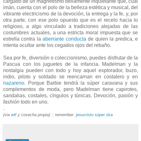
cargado de un magnetismo bellamente inquietante que, cual
imán, cuenta con el polo de la belleza estética y musical, del
vibrante electricismo de la devoción, la entrega y la fe, y, por
otra parte, con ese polo opuesto que es el recelo hacia lo
religioso, a algo vinculado a tradiciones alejadas de las
costumbres actuales, a una estricta moral impuesta que se
estrella contra la
aberrante conducta
de quien la predica, e
intenta ocultar ante los cegados ojos del rebaño.
Sea por fe, diversión o coleccionismo, puedes disfrutar de la
Pascua con los juguetes de la infancia. Madelman y la
nostalgia pueden con todo y hoy aquel explorador, buzo,
indio, piloto y soldado se reencarnan en costalero y en
nazareno
. Porque Barbie tendrá la súper caravana y sus
complementos de moda, pero Madelman tiene capirotes,
sandalias, costales, cíngulos y túnicas. Devoción, pasión y
fashión
todo en uno.
.
(via
wtf
y cosecha propia)
:: remember:
jesucristo súper ska