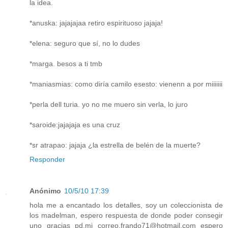
la idea.
*anuska: jajajajaa retiro espirituoso jajaja!
*elena: seguro que sí, no lo dudes
*marga. besos a ti tmb
*maniasmias: como diría camilo esesto: vienenn a por miiiiiii
*perla dell turia. yo no me muero sin verla, lo juro
*saroide:jajajaja es una cruz
*sr atrapao: jajaja ¿la estrella de belén de la muerte?
Responder
Anónimo
10/5/10 17:39
hola me a encantado los detalles, soy un coleccionista de
los madelman, espero respuesta de donde poder consegir
uno gracias pd.mi correo,frando71@hotmail.com espero