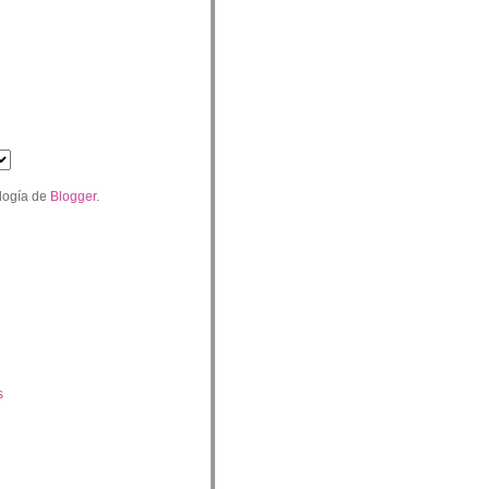
logía de
Blogger
.
s