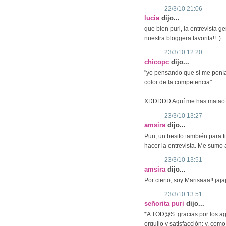
22/3/10 21:06
lucia
dijo...
que bien puri, la entrevista g
nuestra bloggera favorita!! :)
23/3/10 12:20
chicopc
dijo...
"yo pensando que si me ponía
color de la competencia"
XDDDDD Aquí me has matao
23/3/10 13:27
amsira
dijo...
Puri, un besito también para 
hacer la entrevista. Me sumo a
23/3/10 13:51
amsira
dijo...
Por cierto, soy Marisaaa!! jaja
23/3/10 13:51
señorita puri
dijo...
*A TOD@S: gracias por los ag
orgullo y satisfacción; y, com