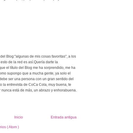
del Blog:"algunas de mis cosas favoritas", a los
sto de la red es así.Quería darte la
e el título del Blog me ha sorprendido, me ha
como supongo que a mucha gente, ya solo el
/a debe ser una persona con un gran sentido del
o la entrevista de CoCa Cola, muy buena, te
eír nunca está de más, un abrazo y enhorabuena.
Inicio
Entrada antigua
ios ( Atom )