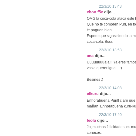
22/3/10 13:43
xhon.f5x
dijo...
OMG la coca-cola ataca este 
Que no te compren Puri, en to
te paguen bien.
Espero que sigas siendo la m
coca-cola. Bsss
22/3/10 13:53
ana
dijo...
Uuuuuuuuala!!! Ya eres famos
vas a querer igual... :(
Besines ;)
22/3/10 14:08
elkuru
dijo...
Enhorabuena Puri!! claro que s
mañan! Enhorabuena kuru-ku
22/3/10 17:40
leola
dijo...
Jo, muchas felicidades, es mu
conoces.