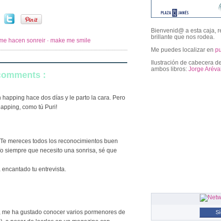
Bienvenid@ a esta caja, r
brillante que nos rodea.
me hacen sonreir · make me smile
Me puedes localizar en
p
Ilustración de cabecera de
ambos libros:
Jorge Aréva
 comments :
n happing hace dos días y le parto la cara. Pero
followers
apping, como tú Puri!
! Te mereces todos los reconocimientos buen
Yo siempre que necesito una sonrisa, sé que
encantado tu entrevista.
l, me ha gustado conocer varios pormenores de
S