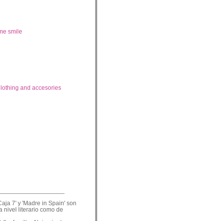
me smile
lothing and accesories
___________________
Caja 7' y 'Madre in Spain' son
a nivel literario como de