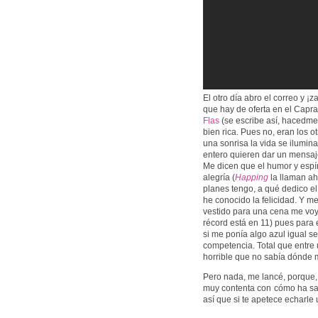
El otro día abro el correo y ¡
que hay de oferta en el Capra
Flas
(se escribe así, hacedme 
bien rica. Pues no, eran los ot
una sonrisa la vida se ilumina
entero quieren dar un mensaj
Me dicen que el humor y espíri
alegría (
Happing
la llaman a
planes tengo, a qué dedico el 
he conocido la felicidad. Y m
vestido para una cena me voy 
récord está en 11) pues para
si me ponía algo azul igual s
competencia. Total que entre
horrible que no sabía dónde 
Pero nada, me lancé, porque,
muy contenta con cómo ha sal
así que si te apetece echarle