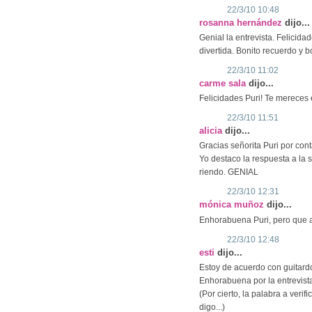
22/3/10 10:48
rosanna hernández
dijo...
Genial la entrevista. Felicida
divertida. Bonito recuerdo y b
22/3/10 11:02
carme sala
dijo...
Felicidades Puri! Te mereces 
22/3/10 11:51
alicia
dijo...
Gracias señorita Puri por con
Yo destaco la respuesta a la s
riendo. GENIAL
22/3/10 12:31
mónica muñoz
dijo...
Enhorabuena Puri, pero que ar
22/3/10 12:48
esti
dijo...
Estoy de acuerdo con guitard
Enhorabuena por la entrevist
(Por cierto, la palabra a verif
digo...)