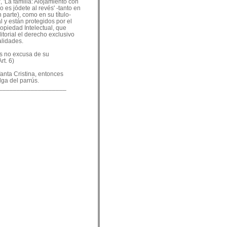
, 'La familia: Alojamiento con
o es jódete al revés' -tanto en
 parte), como en su título-
 y están protegidos por el
ropiedad Intelectual, que
ditorial el derecho exclusivo
alidades.
es no excusa de su
rt. 6)
nfanta Cristina, entonces
lga del parrús.
___________________