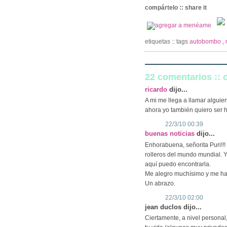
compártelo :: share it
etiquetas :: tags
autobombo
,
22 comentarios ::
ricardo
dijo...
A mi me llega a llamar alguie
ahora yo también quiero ser h
22/3/10 00:39
buenas noticias
dijo...
Enhorabuena, señorita Puri!!
rolleros del mundo mundial. 
aquí puedo encontrarla.
Me alegro muchísimo y me ha 
Un abrazo.
22/3/10 02:00
jean duclos dijo...
Ciertamente, a nivel persona