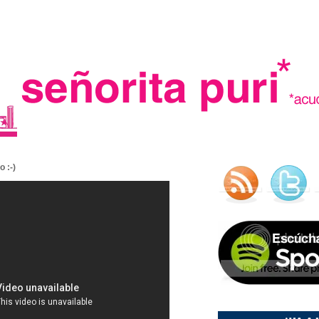
.
 :-)
madre in spain