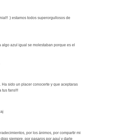
enial!! :) estamos todos superorgullosos de
 algo azul igual se molestaban porque es el
.
ti. Ha sido un placer conocerte y que aceptaras
 tus fans!!!
jaj
radecimientos, por los ánimos, por compartir mi
o digo siempre, por pasaros por aquí y darle