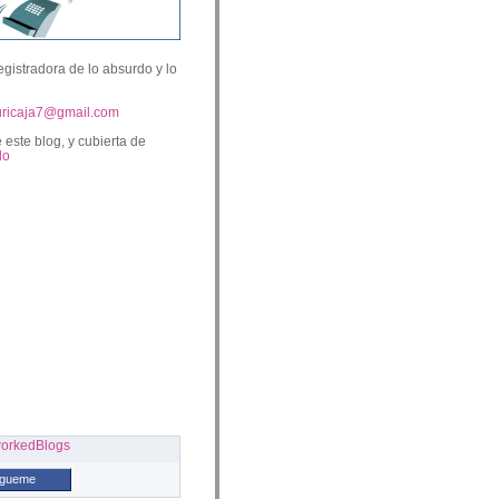
egistradora de lo absurdo y lo
uricaja7@gmail.com
 este blog, y cubierta de
lo
ígueme