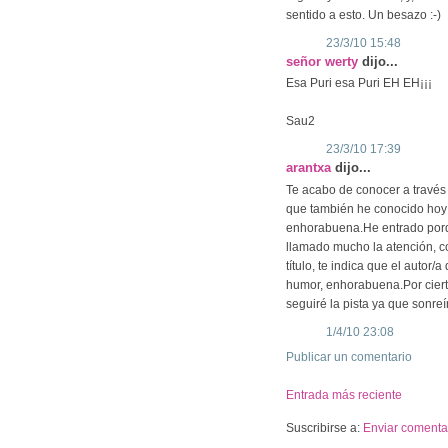
sentido a esto. Un besazo :-)
23/3/10 15:48
señor werty
dijo...
Esa Puri esa Puri EH EH¡¡¡
Sau2
23/3/10 17:39
arantxa
dijo...
Te acabo de conocer a través 
que también he conocido hoy e
enhorabuena.He entrado porqu
llamado mucho la atención, 
título, te indica que el autor
humor, enhorabuena.Por ciert
seguiré la pista ya que sonr
1/4/10 23:08
Publicar un comentario
Entrada más reciente
Suscribirse a:
Enviar comentar