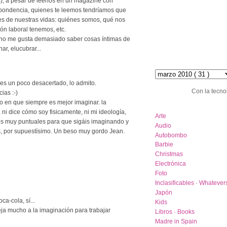
), a pesar de leerlos en un magazine con
spondencia, quienes te leemos tendríamos que
les de nuestras vidas: quiénes somos, qué nos
ón laboral tenemos, etc.
, no me gusta demasiado saber cosas íntimas de
ar, elucubrar...
hemeroteca :: archive
 es un poco desacertado, lo admito.
Con la tecno
ias :-)
o en que siempre es mejor imaginar. la
category list
 ni dice cómo soy fisicamente, ni mi ideología,
Arte
tos muy puntuales para que sigáis imaginando y
Audio
os, por supuestísimo. Un beso muy gordo Jean.
Autobombo
Barbie
Christmas
Electrónica
Foto
Inclasificables · Whatever
Japón
a-cola, sí...
Kids
eja mucho a la imaginación para trabajar
Libros · Books
Madre in Spain