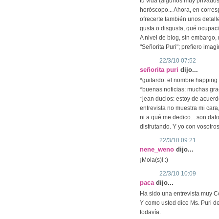
tu vida (algunos muy privados
horóscopo... Ahora, en corre
ofrecerte también unos detal
gusta o disgusta, qué ocupaci
A nivel de blog, sin embargo
"Señorita Puri"; prefiero imagin
22/3/10 07:52
señorita puri
dijo...
*guitardo: el nombre happing
*buenas noticias: muchas grac
*jean duclos: estoy de acuerd
entrevista no muestra mi cara,
ni a qué me dedico... son da
disfrutando. Y yo con vosotr
22/3/10 09:21
nene_weno
dijo...
¡Mola(s)! :)
22/3/10 10:09
paca
dijo...
Ha sido una entrevista muy Coc
Y como usted dice Ms. Puri d
todavía.