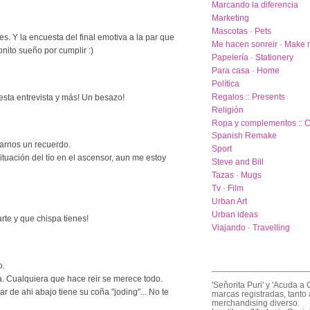
Marcando la diferencia
Marketing
Mascotas · Pets
des. Y la encuesta del final emotiva a la par que
Me hacen sonreir · Make 
onito sueño por cumplir :)
Papelería · Stationery
Para casa · Home
Política
Regalos :: Presents
esta entrevista y más! Un besazo!
Religión
Ropa y complementos :: C
Spanish Remake
tarnos un recuerdo.
Sport
ituación del tío en el ascensor, aun me estoy
Steve and Bill
Tazas · Mugs
Tv · Film
Urban Art
Urban ideas
te y que chispa tienes!
Viajando · Travelling
o.
____________________
a. Cualquiera que hace reir se merece todo.
'Señorita Puri' y 'Acuda a 
icar de ahi abajo tiene su coña "joding"... No te
marcas registradas, tanto 
merchandising diverso.