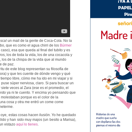
zasca! un mail de la gente de Coca-Cola. No la
bo, que es como el agua chirri de los
Búrmer
caso), esa que queda al final del tubito y es
ros, los de toda la vida, los de una cocacola y
, los de la chispa de la vida que al mundo
e de paz.
tu de este blog representan su filosofía de
hora) y que les cuente de dónde vengo y qué
tiempo libre, cómo me ha ido en mi viajar y si
e puse súper nerviosa, claro. Si para buscar un
siete veces al Zara (ese es el promedio, el
 esto ya ni te cuento. Y encima yo pensando que
e molestaban porque es el color de la
 una cosa y otra me entró un come come
meterme.
 oye, estas cosas hacen ilusión. Yo he quedado
ido y han sido muy majos (un besito a Marisa),
 un vistazo
aquí lo tienes
.