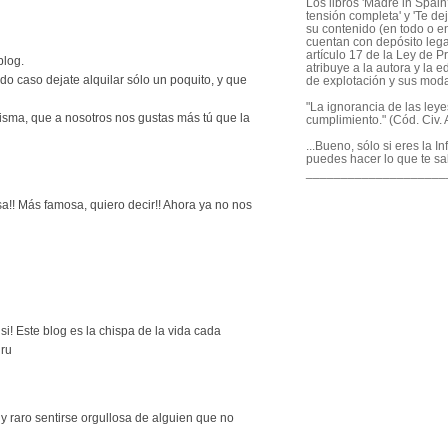
Los libros 'Madre in Spain'
tensión completa' y 'Te dej
su contenido (en todo o en
cuentan con depósito legal
artículo 17 de la Ley de P
blog.
atribuye a la autora y la e
do caso dejate alquilar sólo un poquito, y que
de explotación y sus mod
"La ignorancia de las ley
isma, que a nosotros nos gustas más tú que la
cumplimiento." (Cód. Civ. A
...Bueno, sólo si eres la I
puedes hacer lo que te sa
____________________
a!! Más famosa, quiero decir!! Ahora ya no nos
i! Este blog es la chispa de la vida cada
ru
y raro sentirse orgullosa de alguien que no