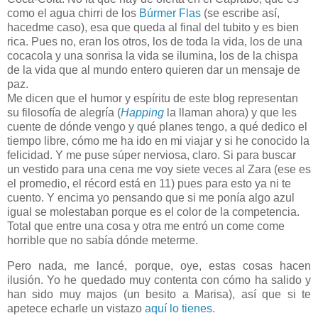
como el agua chirri de los
Búrmer Flas
(se escribe así,
hacedme caso), esa que queda al final del tubito y es bien
rica. Pues no, eran los otros, los de toda la vida, los de una
cocacola y una sonrisa la vida se ilumina, los de la chispa
de la vida que al mundo entero quieren dar un mensaje de
paz.
Me dicen que el humor y espíritu de este blog representan
su filosofía de alegría (
Happing
la llaman ahora) y que les
cuente de dónde vengo y qué planes tengo, a qué dedico el
tiempo libre, cómo me ha ido en mi viajar y si he conocido la
felicidad. Y me puse súper nerviosa, claro. Si para buscar
un vestido para una cena me voy siete veces al Zara (ese es
el promedio, el récord está en 11) pues para esto ya ni te
cuento. Y encima yo pensando que si me ponía algo azul
igual se molestaban porque es el color de la competencia.
Total que entre una cosa y otra me entró un come come
horrible que no sabía dónde meterme.
Pero nada, me lancé, porque, oye, estas cosas hacen
ilusión. Yo he quedado muy contenta con cómo ha salido y
han sido muy majos (un besito a Marisa), así que si te
apetece echarle un vistazo
aquí lo tienes
.