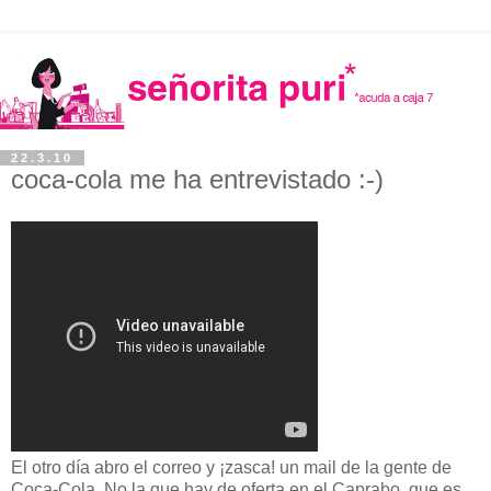
22.3.10
coca-cola me ha entrevistado :-)
El otro día abro el correo y ¡zasca! un mail de la gente de
Coca-Cola. No la que hay de oferta en el Caprabo, que es