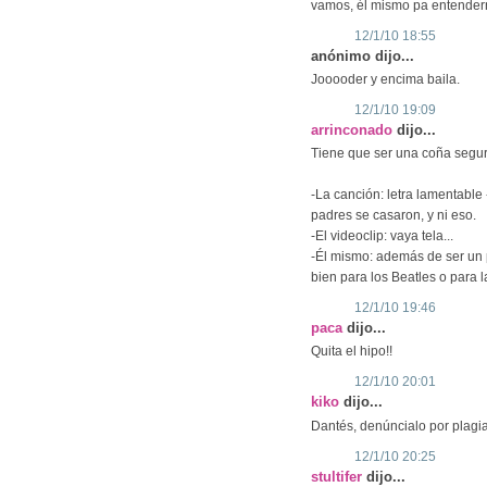
vamos, él mismo pa entendern
12/1/10 18:55
anónimo dijo...
Jooooder y encima baila.
12/1/10 19:09
arrinconado
dijo...
Tiene que ser una coña segur
-La canción: letra lamentable
padres se casaron, y ni eso.
-El videoclip: vaya tela...
-Él mismo: además de ser un 
bien para los Beatles o para 
12/1/10 19:46
paca
dijo...
Quita el hipo!!
12/1/10 20:01
kiko
dijo...
Dantés, denúncialo por plagiar
12/1/10 20:25
stultifer
dijo...