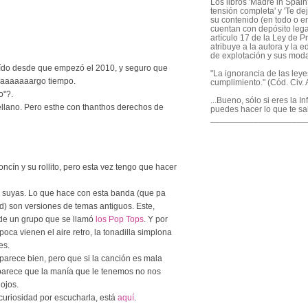
Los libros 'Madre in Spain'
tensión completa' y 'Te dej
su contenido (en todo o en
cuentan con depósito legal
artículo 17 de la Ley de P
atribuye a la autora y la e
de explotación y sus mod
/oído desde que empezó el 2010, y seguro que
"La ignorancia de las ley
 laaaaaaargo tiempo.
cumplimiento." (Cód. Civ. A
o"?.
...Bueno, sólo si eres la I
ellano. Pero esthe con thanthos derechos de
puedes hacer lo que te sa
____________________
cín y su rollito, pero esta vez tengo que hacer
on suyas. Lo que hace con esta banda (que pa
) son versiones de temas antiguos. Este,
 de un grupo que se llamó
los Pop Tops
. Y por
poca vienen el aire retro, la tonadilla simplona
es.
arece bien, pero que si la canción es mala
n parece que la manía que le tenemos no nos
ojos.
 curiosidad por escucharla, está
aquí
.