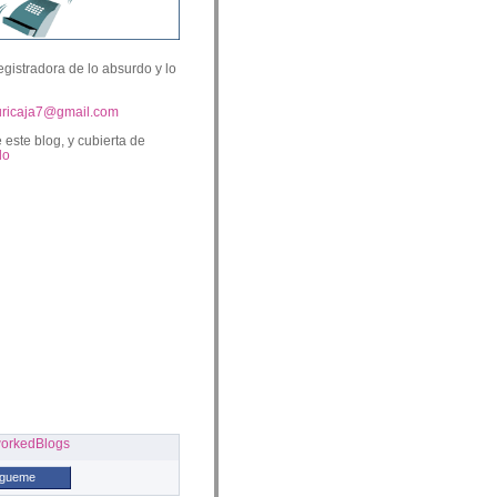
egistradora de lo absurdo y lo
uricaja7@gmail.com
 este blog, y cubierta de
lo
ígueme