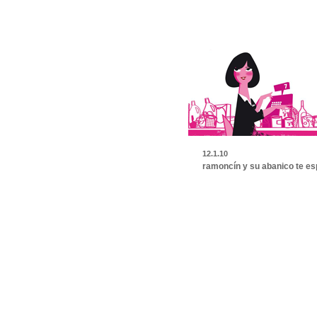
12.1.10
ramoncín y su abanico te e