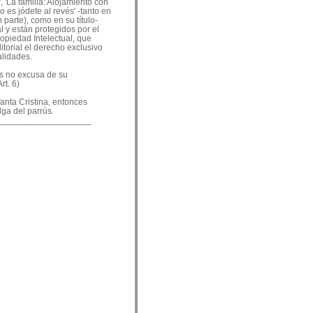
, 'La familia: Alojamiento con
o es jódete al revés' -tanto en
 parte), como en su título-
 y están protegidos por el
ropiedad Intelectual, que
ditorial el derecho exclusivo
alidades.
es no excusa de su
rt. 6)
nfanta Cristina, entonces
lga del parrús.
___________________