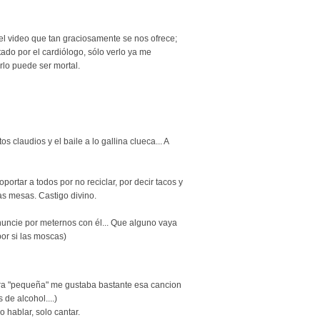
el video que tan graciosamente se nos ofrece;
tado por el cardiólogo, sólo verlo ya me
rlo puede ser mortal.
itos claudios y el baile a lo gallina clueca... A
portar a todos por no reciclar, por decir tacos y
as mesas. Castigo divino.
ncie por meternos con él... Que alguno vaya
r si las moscas)
ra "pequeña" me gustaba bastante esa cancion
 de alcohol....)
 hablar, solo cantar.