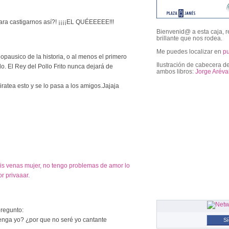
ra castigarnos así?! ¡¡¡¡EL QUÉEEEEE!!!
Bienvenid@ a esta caja, r
brillante que nos rodea.
Me puedes localizar en
p
pausico de la historia, o al menos el primero
Ilustración de cabecera de
o. El Rey del Pollo Frito nunca dejará de
ambos libros:
Jorge Aréva
iratea esto y se lo pasa a los amigos.Jajaja
followers
mis venas mujer, no tengo problemas de amor lo
r privaaar.
regunto:
tenga yo? ¿por que no seré yo cantante
S