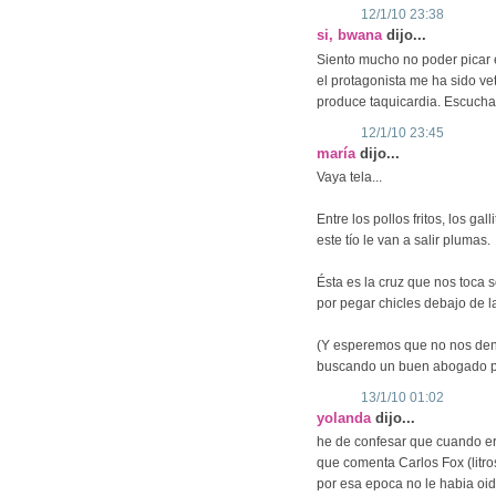
12/1/10 23:38
si, bwana
dijo...
Siento mucho no poder picar 
el protagonista me ha sido ve
produce taquicardia. Escucha
12/1/10 23:45
maría
dijo...
Vaya tela...
Entre los pollos fritos, los gall
este tío le van a salir plumas.
Ésta es la cruz que nos toca so
por pegar chicles debajo de l
(Y esperemos que no nos denu
buscando un buen abogado po
13/1/10 01:02
yolanda
dijo...
he de confesar que cuando e
que comenta Carlos Fox (litros
por esa epoca no le habia oido