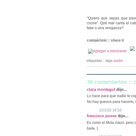
"Quiero que sepas que pas
coche". Qué mal canta el ca
fake o una venganza?
compártelo :: share it
etiquetas :: tags
audio
39 comentarios ::
clara montagut
dijo...
Lo hace para que nadie le cop
No hay guevos para hacerlo, 
12/1/10 16:52
francisco posse
dijo...
Es como el Mola mazo, pero co
baile :)