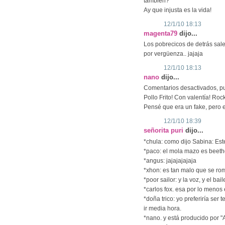
también?
Ay que injusta es la vida!
12/1/10 18:13
magenta79
dijo...
Los pobrecicos de detrás sale
por vergüenza.. jajaja
12/1/10 18:13
nano
dijo...
Comentarios desactivados, pu
Pollo Frito! Con valentía! Rock
Pensé que era un fake, pero es
12/1/10 18:39
señorita puri
dijo...
*chula: como dijo Sabina: Est
*paco: el mola mazo es beet
*angus: jajajajajaja
*xhon: es tan malo que se ro
*poor sailor: y la voz, y el bai
*carlos fox. esa por lo menos
*doña trico: yo preferiría ser 
ir media hora.
*nano. y está producido por "