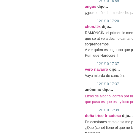
12/1/10 16:59
angus
dijo...
¡¿pero qué te hemos hecho pa
12/1/10 17:20
xhon.f5x
dijo...
RAMONCÍN, el primer tío meno
que se atrve a decirlo cantand
sorprendernos.
A ver quien es el guapo que p
Puri, que Hardcore!!!
12/1/10 17:37
vero navarro
dijo...
Vaya mierda de canción.
12/1/10 17:37
anónimo dijo...
Litros de alcohol corren por 
que pasa es que estoy loco po
12/1/10 17:39
doña trico tricotosa
dijo...
En ocasiones como esta me p
¿Que (coño) tiene el que no 