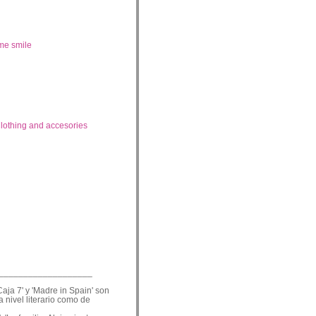
me smile
lothing and accesories
___________________
Caja 7' y 'Madre in Spain' son
a nivel literario como de