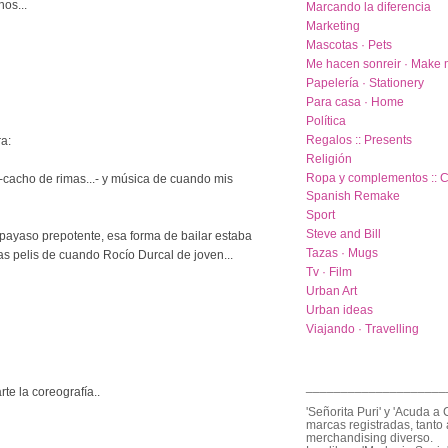
os...
Marcando la diferencia
Marketing
Mascotas · Pets
Me hacen sonreir · Make 
Papelería · Stationery
Para casa · Home
Política
Regalos :: Presents
a:
Religión
Ropa y complementos :: C
 -cacho de rimas...- y música de cuando mis
Spanish Remake
Sport
Steve and Bill
payaso prepotente, esa forma de bailar estaba
Tazas · Mugs
las pelis de cuando Rocío Durcal de joven...
Tv · Film
Urban Art
Urban ideas
Viajando · Travelling
____________________
te la coreografía..
'Señorita Puri' y 'Acuda a 
marcas registradas, tanto 
merchandising diverso.