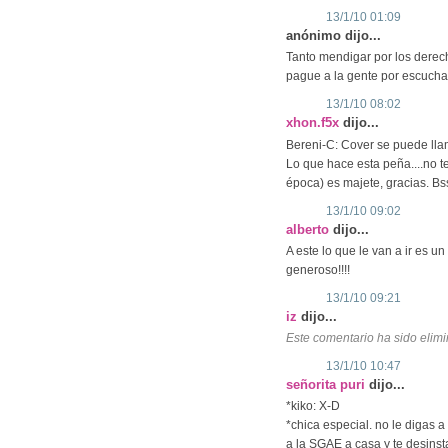
13/1/10 01:09
anónimo dijo...
Tanto mendigar por los derecho
pague a la gente por escucha
13/1/10 08:02
xhon.f5x
dijo...
Bereni-C: Cover se puede lla
Lo que hace esta peña....no t
época) es majete, gracias. Bs
13/1/10 09:02
alberto
dijo...
A este lo que le van a ir es un
generoso!!!!
13/1/10 09:21
iz
dijo...
Este comentario ha sido elimi
13/1/10 10:47
señorita puri
dijo...
*kiko: X-D
*chica especial. no le digas
a la SGAE a casa y te desinst