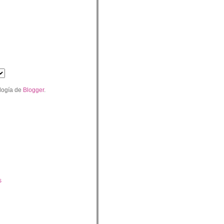
logía de
Blogger
.
s