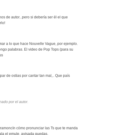
s de autor...pero si debería ser él el que
rlo!
mar a lo que hace Nouvelle Vague, por ejemplo.
engo palabras. El video de Pop Tops (para su
ss
 par de ostias por cantar tan mal,.. Que país
nado por el autor.
 a ramoncín cómo pronunciar las Ts que te manda
ala el emule. avisada quedas.