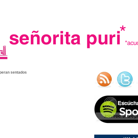
.
speran sentados
madre in spain