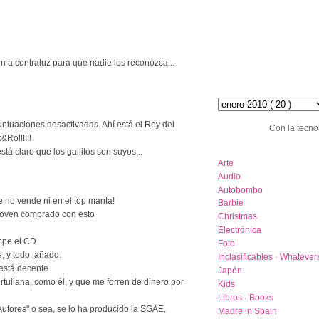
n a contraluz para que nadie los reconozca...
hemeroteca :: archive
ntuaciones desactivadas. Ahí está el Rey del
Con la tecno
&Roll!!!!
category list
tá claro que los gallitos son suyos...
Arte
Audio
Autobombo
e no vende ni en el top manta!
Barbie
hoven comprado con esto
Christmas
Electrónica
mpe el CD
Foto
le, y todo, añado.
Inclasificables · Whatever
 está decente
Japón
tertuliana, como él, y que me forren de dinero por
Kids
Libros · Books
Autores" o sea, se lo ha producido la SGAE,
Madre in Spain