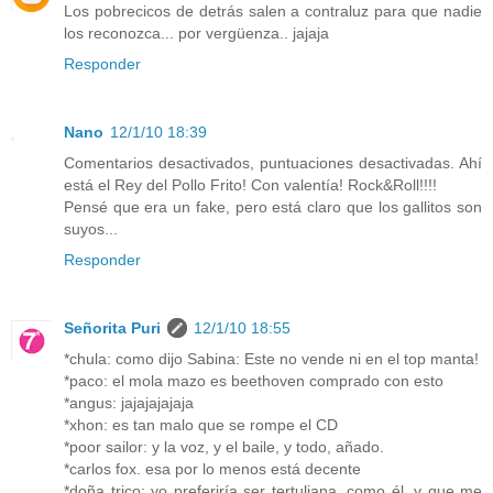
Los pobrecicos de detrás salen a contraluz para que nadie
los reconozca... por vergüenza.. jajaja
Responder
Nano
12/1/10 18:39
Comentarios desactivados, puntuaciones desactivadas. Ahí
está el Rey del Pollo Frito! Con valentía! Rock&Roll!!!!
Pensé que era un fake, pero está claro que los gallitos son
suyos...
Responder
Señorita Puri
12/1/10 18:55
*chula: como dijo Sabina: Este no vende ni en el top manta!
*paco: el mola mazo es beethoven comprado con esto
*angus: jajajajajaja
*xhon: es tan malo que se rompe el CD
*poor sailor: y la voz, y el baile, y todo, añado.
*carlos fox. esa por lo menos está decente
*doña trico: yo preferiría ser tertuliana, como él, y que me