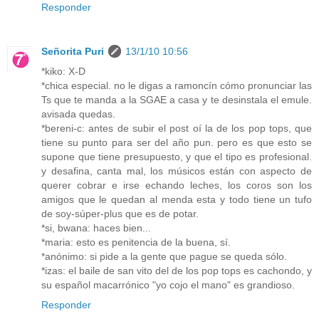
Responder
Señorita Puri
13/1/10 10:56
*kiko: X-D
*chica especial. no le digas a ramoncín cómo pronunciar las
Ts que te manda a la SGAE a casa y te desinstala el emule.
avisada quedas.
*bereni-c: antes de subir el post oí la de los pop tops, que
tiene su punto para ser del año pun. pero es que esto se
supone que tiene presupuesto, y que el tipo es profesional.
y desafina, canta mal, los músicos están con aspecto de
querer cobrar e irse echando leches, los coros son los
amigos que le quedan al menda esta y todo tiene un tufo
de soy-súper-plus que es de potar.
*si, bwana: haces bien...
*maria: esto es penitencia de la buena, sí.
*anónimo: si pide a la gente que pague se queda sólo.
*izas: el baile de san vito del de los pop tops es cachondo, y
su español macarrónico "yo cojo el mano" es grandioso.
Responder