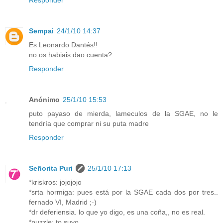
Sempai
24/1/10 14:37
Es Leonardo Dantés!!
no os habiais dao cuenta?
Responder
Anónimo
25/1/10 15:53
puto payaso de mierda, lameculos de la SGAE, no le
tendría que comprar ni su puta madre
Responder
Señorita Puri
25/1/10 17:13
*kriskros: jojojojo
*srta hormiga: pues está por la SGAE cada dos por tres..
fernado VI, Madrid ;-)
*dr deferiensia. lo que yo digo, es una coña,, no es real.
*puzzle: to suyo