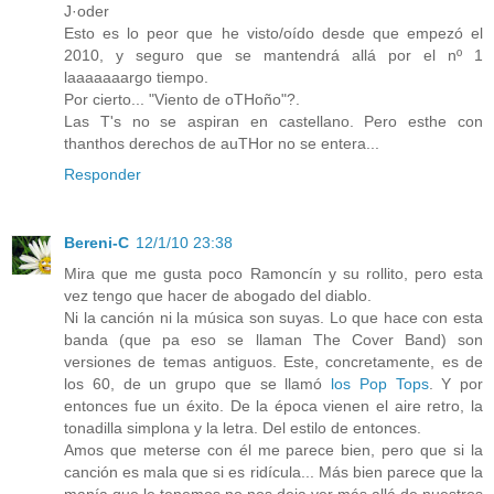
J·oder
Esto es lo peor que he visto/oído desde que empezó el
2010, y seguro que se mantendrá allá por el nº 1
laaaaaaargo tiempo.
Por cierto... "Viento de oTHoño"?.
Las T's no se aspiran en castellano. Pero esthe con
thanthos derechos de auTHor no se entera...
Responder
Bereni-C
12/1/10 23:38
Mira que me gusta poco Ramoncín y su rollito, pero esta
vez tengo que hacer de abogado del diablo.
Ni la canción ni la música son suyas. Lo que hace con esta
banda (que pa eso se llaman The Cover Band) son
versiones de temas antiguos. Este, concretamente, es de
los 60, de un grupo que se llamó
los Pop Tops
. Y por
entonces fue un éxito. De la época vienen el aire retro, la
tonadilla simplona y la letra. Del estilo de entonces.
Amos que meterse con él me parece bien, pero que si la
canción es mala que si es ridícula... Más bien parece que la
manía que le tenemos no nos deja ver más allá de nuestros