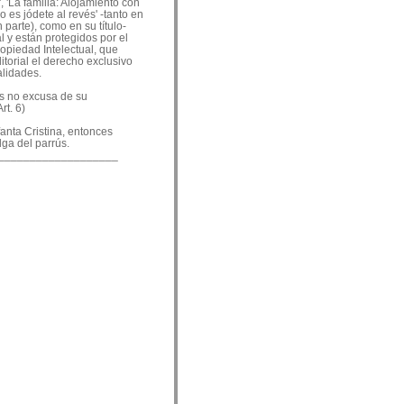
, 'La familia: Alojamiento con
o es jódete al revés' -tanto en
 parte), como en su título-
 y están protegidos por el
ropiedad Intelectual, que
ditorial el derecho exclusivo
alidades.
es no excusa de su
rt. 6)
nfanta Cristina, entonces
lga del parrús.
___________________