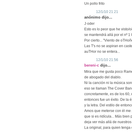
Un pollo frito
12/1/10 21:21
anónimo dijo...
J·oder
Esto es lo peor que he visto
se mantendrá allá por el nº 1
Por cierto... "Viento de oTHoñ
Las T's no se aspiran en cast
auTHor no se entera...
12/1/10 21:56
bereni-c
dijo...
Mira que me gusta poco Ramon
de abogado del diablo.
Ni la canción ni la música s
eso se llaman The Cover Band
concretamente, es de los 60,
entonces fue un éxito. De la é
y la letra. Del estilo de entonc
Amos que meterse con él me p
que si es ridícula... Más bie
deja ver más allá de nuestros 
La original, para quien tenga