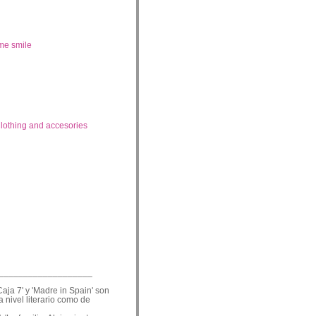
me smile
lothing and accesories
___________________
Caja 7' y 'Madre in Spain' son
a nivel literario como de