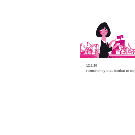
12.1.10
ramoncín y su abanico te e