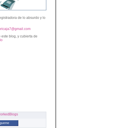
egistradora de lo absurdo y lo
uricaja7@gmail.com
 este blog, y cubierta de
lo
ígueme