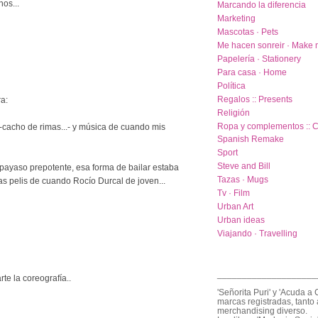
os...
Marcando la diferencia
Marketing
Mascotas · Pets
Me hacen sonreir · Make 
Papelería · Stationery
Para casa · Home
Política
Regalos :: Presents
a:
Religión
Ropa y complementos :: C
 -cacho de rimas...- y música de cuando mis
Spanish Remake
Sport
Steve and Bill
payaso prepotente, esa forma de bailar estaba
Tazas · Mugs
las pelis de cuando Rocío Durcal de joven...
Tv · Film
Urban Art
Urban ideas
Viajando · Travelling
____________________
te la coreografía..
'Señorita Puri' y 'Acuda a 
marcas registradas, tanto 
merchandising diverso.