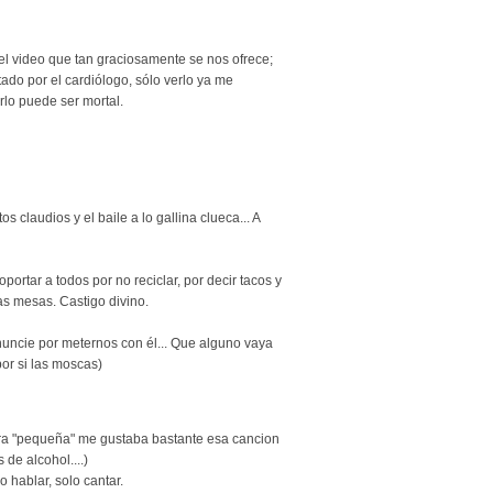
el video que tan graciosamente se nos ofrece;
tado por el cardiólogo, sólo verlo ya me
rlo puede ser mortal.
itos claudios y el baile a lo gallina clueca... A
portar a todos por no reciclar, por decir tacos y
as mesas. Castigo divino.
ncie por meternos con él... Que alguno vaya
r si las moscas)
ra "pequeña" me gustaba bastante esa cancion
 de alcohol....)
 hablar, solo cantar.