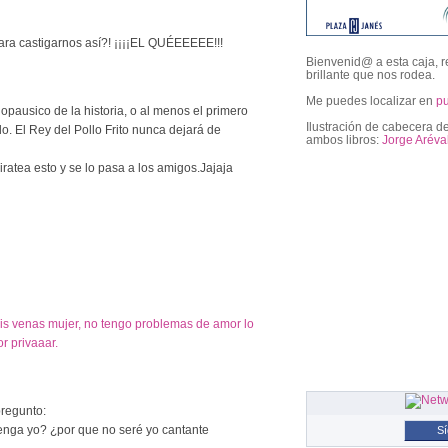
ra castigarnos así?! ¡¡¡¡EL QUÉEEEEE!!!
Bienvenid@ a esta caja, r
brillante que nos rodea.
Me puedes localizar en
p
pausico de la historia, o al menos el primero
Ilustración de cabecera de
o. El Rey del Pollo Frito nunca dejará de
ambos libros:
Jorge Aréva
iratea esto y se lo pasa a los amigos.Jajaja
followers
mis venas mujer, no tengo problemas de amor lo
r privaaar.
regunto:
tenga yo? ¿por que no seré yo cantante
S