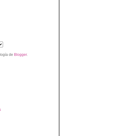
logía de
Blogger
.
s