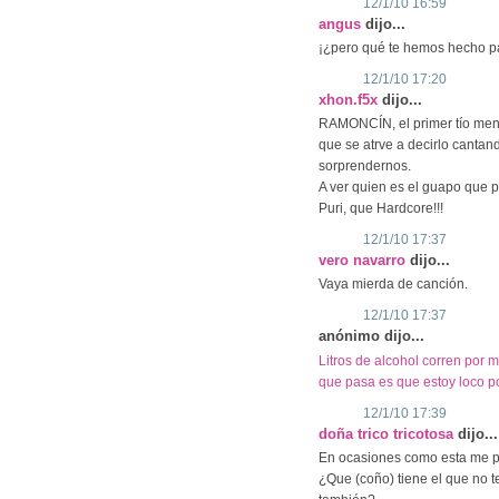
12/1/10 16:59
angus
dijo...
¡¿pero qué te hemos hecho pa
12/1/10 17:20
xhon.f5x
dijo...
RAMONCÍN, el primer tío meno
que se atrve a decirlo cantand
sorprendernos.
A ver quien es el guapo que p
Puri, que Hardcore!!!
12/1/10 17:37
vero navarro
dijo...
Vaya mierda de canción.
12/1/10 17:37
anónimo dijo...
Litros de alcohol corren por 
que pasa es que estoy loco po
12/1/10 17:39
doña trico tricotosa
dijo...
En ocasiones como esta me p
¿Que (coño) tiene el que no 