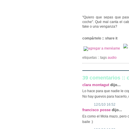
"Quiero que sepas que pas
coche". Qué mal canta el ca
fake o una venganza?
compártelo :: share it
etiquetas :: tags
audio
39 comentarios ::
clara montagut
dijo...
Lo hace para que nadie le cop
No hay guevos para hacerlo, 
12/1/10 16:52
francisco posse
dijo...
Es como el Mola mazo, pero co
baile :)