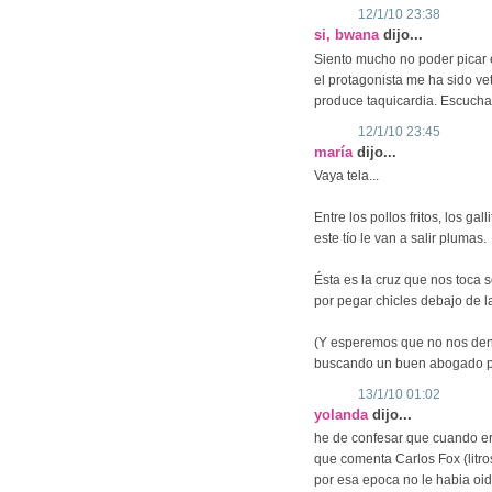
12/1/10 23:38
si, bwana
dijo...
Siento mucho no poder picar 
el protagonista me ha sido ve
produce taquicardia. Escucha
12/1/10 23:45
maría
dijo...
Vaya tela...
Entre los pollos fritos, los gall
este tío le van a salir plumas.
Ésta es la cruz que nos toca so
por pegar chicles debajo de l
(Y esperemos que no nos denu
buscando un buen abogado po
13/1/10 01:02
yolanda
dijo...
he de confesar que cuando e
que comenta Carlos Fox (litros
por esa epoca no le habia oido