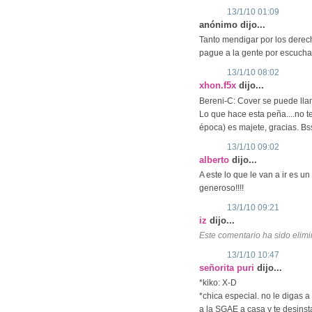
13/1/10 01:09
anónimo dijo...
Tanto mendigar por los derecho
pague a la gente por escucha
13/1/10 08:02
xhon.f5x
dijo...
Bereni-C: Cover se puede lla
Lo que hace esta peña....no t
época) es majete, gracias. Bs
13/1/10 09:02
alberto
dijo...
A este lo que le van a ir es un
generoso!!!!
13/1/10 09:21
iz
dijo...
Este comentario ha sido elimi
13/1/10 10:47
señorita puri
dijo...
*kiko: X-D
*chica especial. no le digas
a la SGAE a casa y te desinst