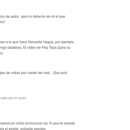
s de autor...pero si debería ser él el que
rlo!
mar a lo que hace Nouvelle Vague, por ejemplo.
engo palabras. El video de Pop Tops (para su
ss
 par de ostias por cantar tan mal,.. Que país
nado por el autor.
 a ramoncín cómo pronunciar las Ts que te manda
ala el emule. avisada quedas.