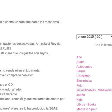
n a contraluz para que nadie los reconozca...
hemeroteca :: archive
ntuaciones desactivadas. Ahí está el Rey del
Con la tecno
&Roll!!!!
category list
tá claro que los gallitos son suyos...
Arte
Audio
Autobombo
e no vende ni en el top manta!
Barbie
hoven comprado con esto
Christmas
Electrónica
mpe el CD
Foto
le, y todo, añado.
Inclasificables · Whatever
 está decente
Japón
tertuliana, como él, y que me forren de dinero por
Kids
Libros · Books
Autores" o sea, se lo ha producido la SGAE,
Madre in Spain