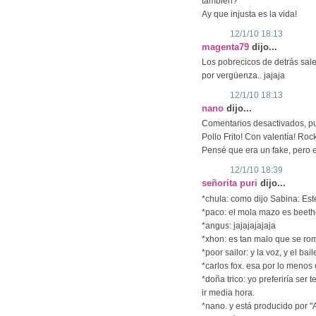
también?
Ay que injusta es la vida!
12/1/10 18:13
magenta79
dijo...
Los pobrecicos de detrás sale
por vergüenza.. jajaja
12/1/10 18:13
nano
dijo...
Comentarios desactivados, pu
Pollo Frito! Con valentía! Rock
Pensé que era un fake, pero es
12/1/10 18:39
señorita puri
dijo...
*chula: como dijo Sabina: Est
*paco: el mola mazo es beet
*angus: jajajajajaja
*xhon: es tan malo que se ro
*poor sailor: y la voz, y el bai
*carlos fox. esa por lo menos
*doña trico: yo preferiría ser 
ir media hora.
*nano. y está producido por "