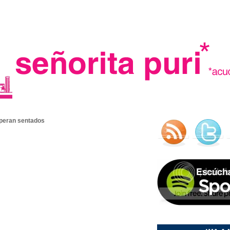
.
speran sentados
madre in spain