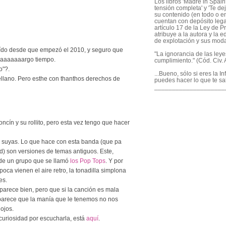
Los libros 'Madre in Spain'
tensión completa' y 'Te dej
su contenido (en todo o en
cuentan con depósito legal
artículo 17 de la Ley de P
atribuye a la autora y la e
de explotación y sus mod
/oído desde que empezó el 2010, y seguro que
"La ignorancia de las ley
 laaaaaaargo tiempo.
cumplimiento." (Cód. Civ. A
o"?.
...Bueno, sólo si eres la I
ellano. Pero esthe con thanthos derechos de
puedes hacer lo que te sa
____________________
cín y su rollito, pero esta vez tengo que hacer
on suyas. Lo que hace con esta banda (que pa
) son versiones de temas antiguos. Este,
 de un grupo que se llamó
los Pop Tops
. Y por
poca vienen el aire retro, la tonadilla simplona
es.
arece bien, pero que si la canción es mala
n parece que la manía que le tenemos no nos
ojos.
 curiosidad por escucharla, está
aquí
.