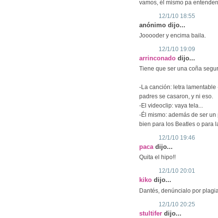
vamos, él mismo pa entendern
12/1/10 18:55
anónimo dijo...
Jooooder y encima baila.
12/1/10 19:09
arrinconado
dijo...
Tiene que ser una coña segur
-La canción: letra lamentable
padres se casaron, y ni eso.
-El videoclip: vaya tela...
-Él mismo: además de ser un 
bien para los Beatles o para 
12/1/10 19:46
paca
dijo...
Quita el hipo!!
12/1/10 20:01
kiko
dijo...
Dantés, denúncialo por plagiar
12/1/10 20:25
stultifer
dijo...