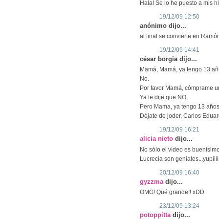
Hala! Se lo he puesto a mis hi
19/12/09 12:50
anónimo dijo...
al final se convierte en Ram
19/12/09 14:41
césar borgia dijo...
Mamá, Mamá, ya tengo 13 añ
No.
Por favor Mamá, cómprame un
Ya te dije que NO.
Pero Mama, ya tengo 13 años
Déjate de joder, Carlos Eduar
19/12/09 16:21
alicia nieto
dijo...
No sólo el vídeo es buenísimo
Lucrecia son geniales...yupiiiiiiiii
20/12/09 16:40
gyzzma
dijo...
OMG! Qué grande!! xDD
23/12/09 13:24
potoppitta
dijo...