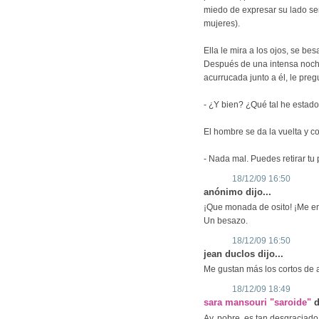
miedo de expresar su lado sen
mujeres).
Ella le mira a los ojos, se be
Después de una intensa noche 
acurrucada junto a él, le preg
- ¿Y bien? ¿Qué tal he estad
El hombre se da la vuelta y con
- Nada mal. Puedes retirar tu 
18/12/09 16:50
anónimo dijo...
¡Que monada de osito! ¡Me e
Un besazo.
18/12/09 16:50
jean duclos dijo...
Me gustan más los cortos de 
18/12/09 18:49
sara mansouri "saroide"
d
Ay, pobre, es tan desgraciado