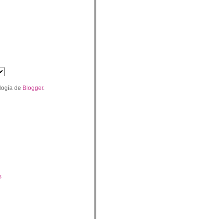
logía de
Blogger
.
s