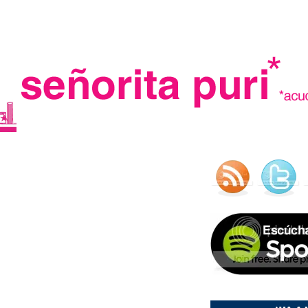
.
madre in spain