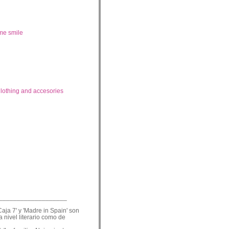
me smile
lothing and accesories
___________________
Caja 7' y 'Madre in Spain' son
a nivel literario como de