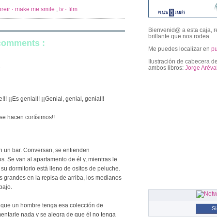
reir · make me smile
,
tv · film
Bienvenid@ a esta caja, r
brillante que nos rodea.
 comments :
Me puedes localizar en
p
Ilustración de cabecera de
.
ambos libros:
Jorge Aréva
followers
! ¡¡Es genial!! ¡¡Genial, genial, genial!!
se hacen cortísimos!!
n un bar. Conversan, se entienden
. Se van al apartamento de él y, mientras le
 su dormitorio está lleno de ositos de peluche.
 grandes en la repisa de arriba, los medianos
bajo.
 que un hombre tenga esa colección de
S
entarle nada y se alegra de que él no tenga