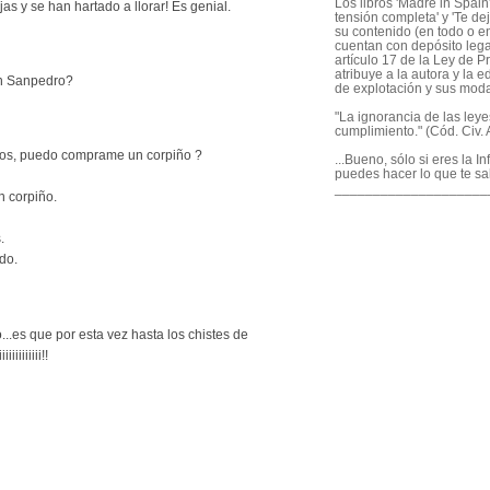
Los libros 'Madre in Spain'
jas y se han hartado a llorar! Es genial.
tensión completa' y 'Te dej
su contenido (en todo o en
cuentan con depósito legal
artículo 17 de la Ley de P
atribuye a la autora y la e
ón Sanpedro?
de explotación y sus mod
"La ignorancia de las ley
cumplimiento." (Cód. Civ. A
os, puedo comprame un corpiño ?
...Bueno, sólo si eres la I
puedes hacer lo que te sa
____________________
 corpiño.
.
do.
...es que por esta vez hasta los chistes de
iiiiiiii!!