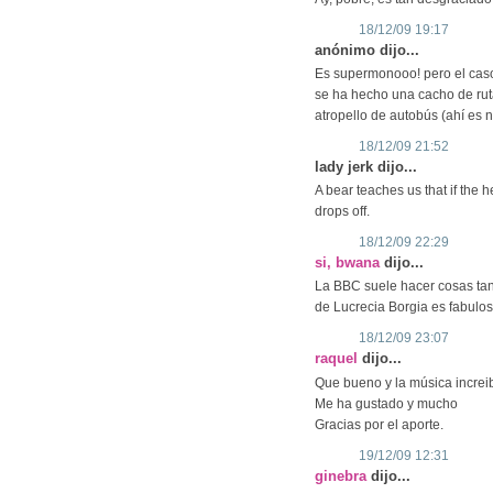
18/12/09 19:17
anónimo dijo...
Es supermonooo! pero el caso 
se ha hecho una cacho de rut
atropello de autobús (ahí es 
18/12/09 21:52
lady jerk dijo...
A bear teaches us that if the he
drops off.
18/12/09 22:29
si, bwana
dijo...
La BBC suele hacer cosas tan b
de Lucrecia Borgia es fabulos
18/12/09 23:07
raquel
dijo...
Que bueno y la música increib
Me ha gustado y mucho
Gracias por el aporte.
19/12/09 12:31
ginebra
dijo...