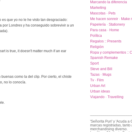
Marcando la diferencia
Marketing
Mascotas · Pets
Me hacen sonreir · Make 
es que yo no le he visto tan desgraciado:
Papelería · Stationery
a por Londres y ha conseguido sobrevivir a un
Para casa · Home
nada).
Política
Regalos :: Presents
Religión
art is true, it doesn't matter much if an ear
Ropa y complementos :: C
Spanish Remake
Sport
Steve and Bill
Tazas · Mugs
uenas como la del clip. Por cierto, el chiste
Tv · Film
o, no lo conocía.
Urban Art
Urban ideas
Viajando · Travelling
le.
____________________
'Señorita Puri' y 'Acuda a 
marcas registradas, tanto 
merchandising diverso.