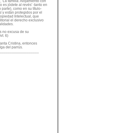
, 'La familia: Alojamiento con
o es jódete al revés' -tanto en
 parte), como en su título-
 y están protegidos por el
ropiedad Intelectual, que
ditorial el derecho exclusivo
alidades.
es no excusa de su
rt. 6)
nfanta Cristina, entonces
lga del parrús.
___________________