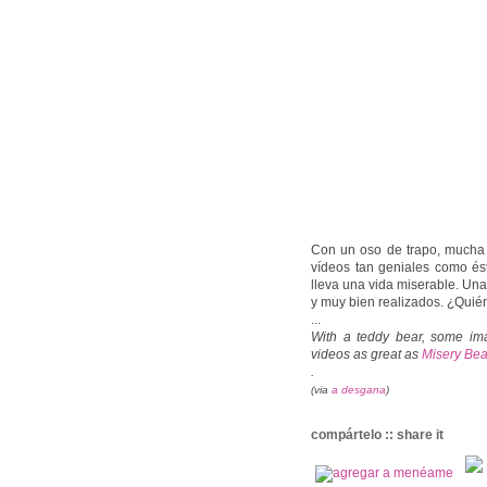
Con un oso de trapo, mucha 
vídeos tan geniales como és
lleva una vida miserable. Una
y muy bien realizados. ¿Quién
...
With a teddy bear, some ima
videos as great as
Misery Bea
.
(via
a desgana
)
compártelo :: share it