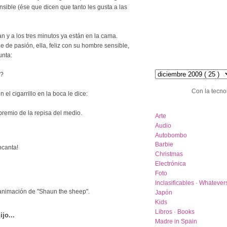
sible (ése que dicen que tanto les gusta a las
san y a los tres minutos ya están en la cama.
de pasión, ella, feliz con su hombre sensible,
unta:
hemeroteca :: archive
o?
Con la tecno
 el cigarrillo en la boca le dice:
category list
premio de la repisa del medio.
Arte
Audio
Autobombo
Barbie
ncanta!
Christmas
Electrónica
Foto
Inclasificables · Whatever
animación de "Shaun the sheep".
Japón
Kids
Libros · Books
ijo...
Madre in Spain
.