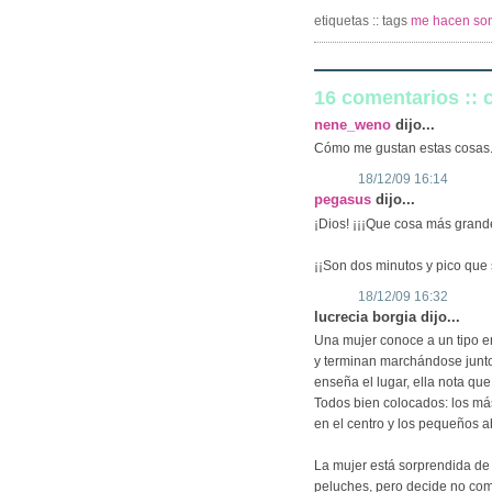
etiquetas :: tags
me hacen son
16 comentarios ::
nene_weno
dijo...
Cómo me gustan estas cosas
18/12/09 16:14
pegasus
dijo...
¡Dios! ¡¡¡Que cosa más grande!!
¡¡Son dos minutos y pico que 
18/12/09 16:32
lucrecia borgia dijo...
Una mujer conoce a un tipo e
y terminan marchándose juntos
enseña el lugar, ella nota que
Todos bien colocados: los más
en el centro y los pequeños a
La mujer está sorprendida de
peluches, pero decide no com