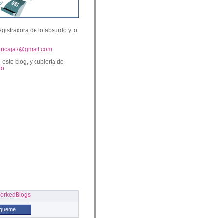
egistradora de lo absurdo y lo
uricaja7@gmail.com
 este blog, y cubierta de
lo
ígueme