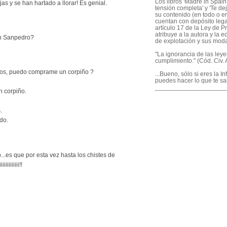
Los libros 'Madre in Spain'
jas y se han hartado a llorar! Es genial.
tensión completa' y 'Te dej
su contenido (en todo o en
cuentan con depósito legal
artículo 17 de la Ley de P
atribuye a la autora y la e
ón Sanpedro?
de explotación y sus mod
"La ignorancia de las ley
cumplimiento." (Cód. Civ. A
os, puedo comprame un corpiño ?
...Bueno, sólo si eres la I
puedes hacer lo que te sa
____________________
 corpiño.
.
do.
...es que por esta vez hasta los chistes de
iiiiiiii!!