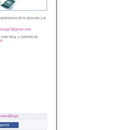
egistradora de lo absurdo y lo
uricaja7@gmail.com
 este blog, y cubierta de
lo
ígueme