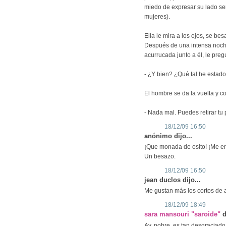
miedo de expresar su lado sen
mujeres).
Ella le mira a los ojos, se be
Después de una intensa noche 
acurrucada junto a él, le preg
- ¿Y bien? ¿Qué tal he estad
El hombre se da la vuelta y con
- Nada mal. Puedes retirar tu 
18/12/09 16:50
anónimo dijo...
¡Que monada de osito! ¡Me e
Un besazo.
18/12/09 16:50
jean duclos dijo...
Me gustan más los cortos de 
18/12/09 18:49
sara mansouri "saroide"
d
Ay, pobre, es tan desgraciado