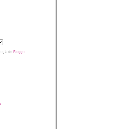
logía de
Blogger
.
s