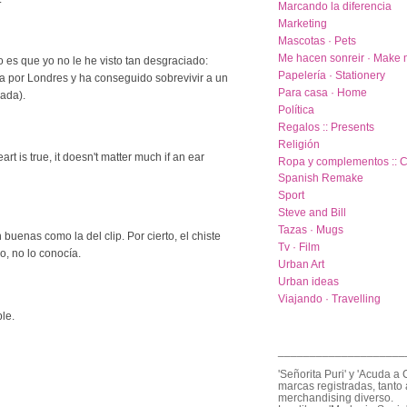
Marcando la diferencia
Marketing
Mascotas · Pets
Me hacen sonreir · Make 
es que yo no le he visto tan desgraciado:
Papelería · Stationery
a por Londres y ha conseguido sobrevivir a un
Para casa · Home
nada).
Política
Regalos :: Presents
Religión
art is true, it doesn't matter much if an ear
Ropa y complementos :: C
Spanish Remake
Sport
Steve and Bill
Tazas · Mugs
uenas como la del clip. Por cierto, el chiste
Tv · Film
o, no lo conocía.
Urban Art
Urban ideas
Viajando · Travelling
le.
____________________
'Señorita Puri' y 'Acuda a 
marcas registradas, tanto 
merchandising diverso.