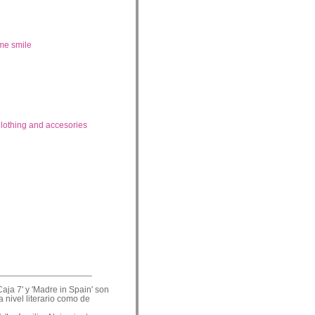
me smile
lothing and accesories
___________________
Caja 7' y 'Madre in Spain' son
a nivel literario como de