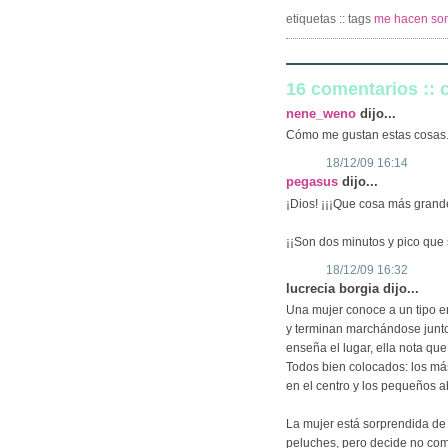
etiquetas :: tags
me hacen son
16 comentarios ::
nene_weno
dijo...
Cómo me gustan estas cosas
18/12/09 16:14
pegasus
dijo...
¡Dios! ¡¡¡Que cosa más grande!!
¡¡Son dos minutos y pico que 
18/12/09 16:32
lucrecia borgia dijo...
Una mujer conoce a un tipo e
y terminan marchándose juntos
enseña el lugar, ella nota que
Todos bien colocados: los más
en el centro y los pequeños a
La mujer está sorprendida de
peluches, pero decide no com