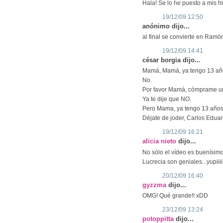
Hala! Se lo he puesto a mis hi
19/12/09 12:50
anónimo dijo...
al final se convierte en Ram
19/12/09 14:41
césar borgia dijo...
Mamá, Mamá, ya tengo 13 añ
No.
Por favor Mamá, cómprame un
Ya te dije que NO.
Pero Mama, ya tengo 13 años
Déjate de joder, Carlos Eduar
19/12/09 16:21
alicia nieto
dijo...
No sólo el vídeo es buenísimo
Lucrecia son geniales...yupiiiiiiiii
20/12/09 16:40
gyzzma
dijo...
OMG! Qué grande!! xDD
23/12/09 13:24
potoppitta
dijo...