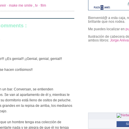
reir · make me smile
,
tv · film
Bienvenid@ a esta caja, r
brillante que nos rodea.
 comments :
Me puedes localizar en
p
Ilustración de cabecera de
.
ambos libros:
Jorge Aréva
followers
! ¡¡Es genial!! ¡¡Genial, genial, genial!!
se hacen cortísimos!!
n un bar. Conversan, se entienden
. Se van al apartamento de él y, mientras le
 su dormitorio está lleno de ositos de peluche.
 grandes en la repisa de arriba, los medianos
bajo.
 que un hombre tenga esa colección de
S
entarle nada y se alegra de que él no tenga