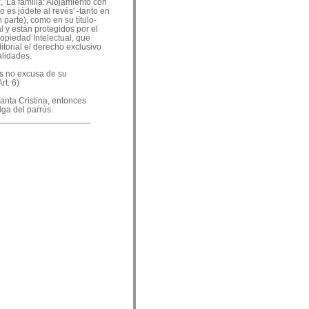
, 'La familia: Alojamiento con
o es jódete al revés' -tanto en
 parte), como en su título-
 y están protegidos por el
ropiedad Intelectual, que
ditorial el derecho exclusivo
alidades.
es no excusa de su
rt. 6)
nfanta Cristina, entonces
lga del parrús.
___________________