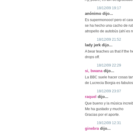
18/12/09 19:17
anónimo dijo...
Es supermonooo! pero el caso 
se ha hecho una cacho de rut
atropello de autobús (ahí es 
18/12/09 21:52
lady jerk dijo...
A bear teaches us that if the he
drops off.
18/12/09 22:29
si, bwana
dijo...
La BBC suele hacer cosas tan b
de Lucrecia Borgia es fabulos
18/12/09 23:07
raquel
dijo...
Que bueno y la música increib
Me ha gustado y mucho
Gracias por el aporte.
19/12/09 12:31
ginebra
dijo...