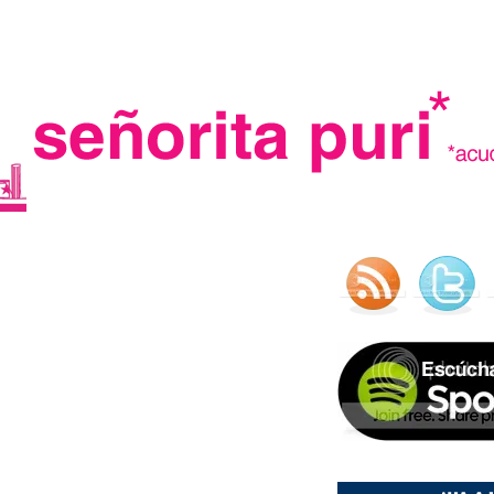
.
madre in spain