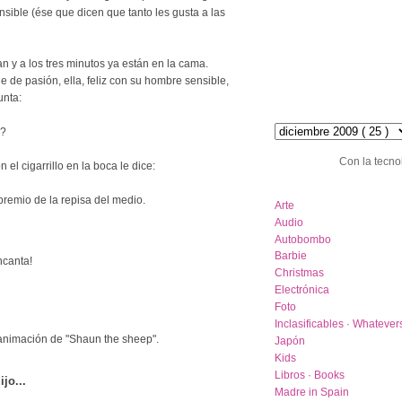
sible (ése que dicen que tanto les gusta a las
san y a los tres minutos ya están en la cama.
de pasión, ella, feliz con su hombre sensible,
unta:
hemeroteca :: archive
o?
Con la tecno
 el cigarrillo en la boca le dice:
category list
premio de la repisa del medio.
Arte
Audio
Autobombo
Barbie
ncanta!
Christmas
Electrónica
Foto
Inclasificables · Whatever
animación de "Shaun the sheep".
Japón
Kids
Libros · Books
ijo...
Madre in Spain
.