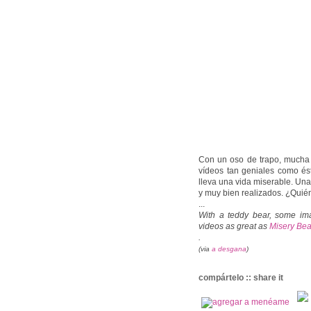
Con un oso de trapo, mucha 
vídeos tan geniales como és
lleva una vida miserable. Una
y muy bien realizados. ¿Quién
...
With a teddy bear, some ima
videos as great as
Misery Bea
.
(via
a desgana
)
compártelo :: share it