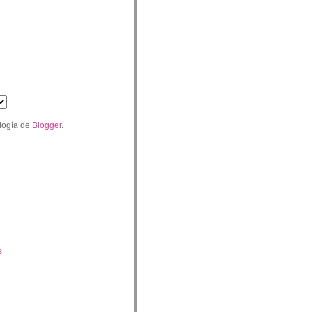
logía de
Blogger
.
s