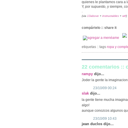
quienes le plantamos cara a l
Y, por supuesto, y siempre, c
.
(via
13above
+
instructables
+
wtf
)
compártelo :: share it
etiquetas :: tags
ropa y comple
22 comentarios ::
rampy
dijo...
Joder la gente la imaginacion
23/10/09 00:24
slak
dijo...
la gente tiene mucha imagina
algo!
aunque conozcos algunos que e
23/10/09 10:43
jean duclos dijo...