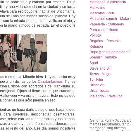
in se pone traje y corbata por respeto. Es la
Marcando la diferencia
fijo y una vida cómoda en la ciudad y se fue a
Marketing
 Álava para reproducir el hábitat de Bricomanía,
Mascotas · Pets
 Club de Fans con menos socios del planeta. Hoy
Me hacen sonreir · Make 
 con la mirada perdida, un leve tic en el ojo, y
Papelería · Stationery
a en la mano a modo de espada. En el pueblo le
Para casa · Home
.
Política
Regalos :: Presents
Religión
Ropa y complementos :: C
Spanish Remake
Sport
Steve and Bill
Tazas · Mugs
as como esta. Miradlo bien. Hay que estar
muy
Tv · Film
empo a un disfraz de los
Cazafantasmas
. Tienes
Urban Art
nson Crusoe con sobredosis de Tranxilium 10
Urban ideas
renjenal. Fijaos si tiene curro, que cuando lo
Halloween y ya era primavera. Este no es que
Viajando · Travelling
 a poner, es que
sólo
piensa en eso.
ientras no haga daño a nadie, que haga lo que
____________________
 para divertirse, desconectar, desmadrarse,
arse, reírse con las ropas propias y las ajenas.
'Señorita Puri' y 'Acuda a 
bazas a diario y nos enfrentamos a demasiados
marcas registradas, tanto 
merchandising diverso.
as el resto del año. Ese día somos nosotr@s