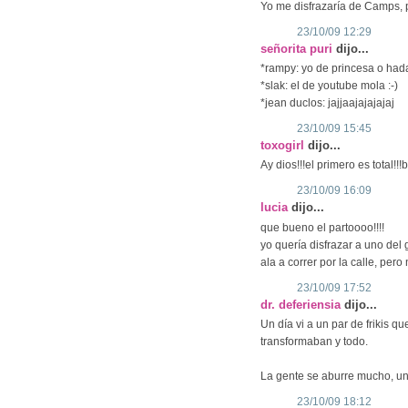
Yo me disfrazaría de Camps, pe
23/10/09 12:29
señorita puri
dijo...
*rampy: yo de princesa o hada
*slak: el de youtube mola :-)
*jean duclos: jajjaajajajajaj
23/10/09 15:45
toxogirl
dijo...
Ay dios!!!el primero es total!!!b
23/10/09 16:09
lucia
dijo...
que bueno el partoooo!!!!
yo quería disfrazar a uno del
ala a correr por la calle, pero
23/10/09 17:52
dr. deferiensia
dijo...
Un día vi a un par de frikis q
transformaban y todo.
La gente se aburre mucho, uno
23/10/09 18:12