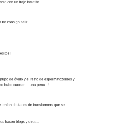
ro con un traje baratito...
 no consigo salir
esitos!!
 grupo de óvulo y el resto de espermatozoides y
 no hubo cuorum.... una pena...!
ue tenían disfraces de transformers que se
s hacen blogs y otros...