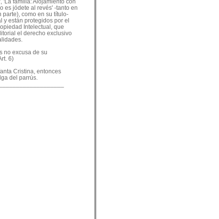
, 'La familia: Alojamiento con
o es jódete al revés' -tanto en
 parte), como en su título-
 y están protegidos por el
ropiedad Intelectual, que
ditorial el derecho exclusivo
alidades.
es no excusa de su
rt. 6)
nfanta Cristina, entonces
lga del parrús.
___________________