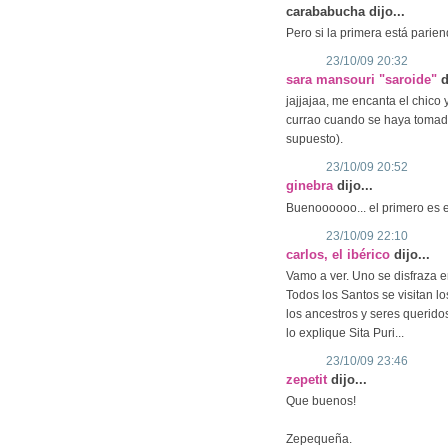
carababucha dijo...
Pero si la primera está pariend
23/10/09 20:32
sara mansouri "saroide"
d
jajjajaa, me encanta el chico
currao cuando se haya tomado
supuesto).
23/10/09 20:52
ginebra
dijo...
Buenoooooo... el primero es 
23/10/09 22:10
carlos, el ibérico
dijo...
Vamo a ver. Uno se disfraza e
Todos los Santos se visitan lo
los ancestros y seres querid
lo explique Sita Puri...
23/10/09 23:46
zepetit
dijo...
Que buenos!
Zepequeña.