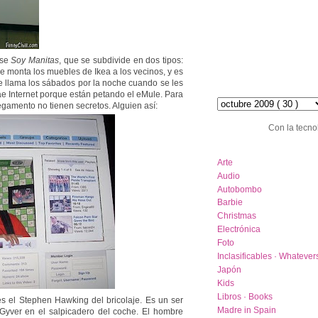
ase
Soy Manitas
, que se subdivide en dos tipos:
ue monta los muebles de Ikea a los vecinos, y es
te llama los sábados por la noche cuando se les
hemeroteca :: archive
ae Internet porque están petando el eMule. Para
 pegamento no tienen secretos. Alguien así:
Con la tecno
category list
Arte
Audio
Autobombo
Barbie
Christmas
Electrónica
Foto
Inclasificables · Whatever
Japón
Kids
Libros · Books
s el Stephen Hawking del bricolaje. Es un ser
Madre in Spain
Gyver en el salpicadero del coche. El hombre