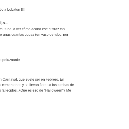
o a Lobatón !!!!!
ijo...
 youtube, a ver cómo acaba ese disfraz tan
 unas cuantas copas (en vaso de tubo, por
espeluznante.
n Carnaval, que suele ser en Febrero. En
s cementerios y se llevan flores a las tumbas de
os fallecidos. ¿Qué es eso de "Halloween"? Me