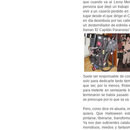
que cuando va al Leroy Merl
persona que dejó un trabajo 
vivir a un caserío perdido en
lugar desde el que dirige el
en día deambula por las calles
un destornillador de estrell
llaman 'El Capitán Paranoias'
Suele ser responsable de cos
solo para dedicarle tanto ti
que ser, por lo menos, Robi
para meterte en semejante be
terminaron se había pasado 
se preocupe por lo que se va
Pero, como dice mi abuela, m
quiera. Que Halloween está
pintarse, liberarse, transform
Ya nos dan suficientes cala
monstruos, miedos y fantasm