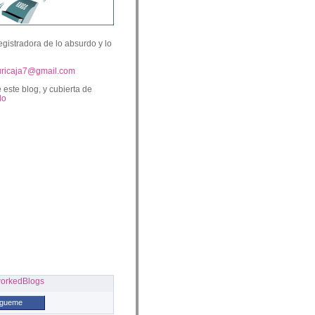
egistradora de lo absurdo y lo
uricaja7@gmail.com
 este blog, y cubierta de
lo
ígueme