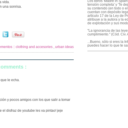
Los libros 'Madre in Spain'
a vida.
tensión completa' y 'Te dej
on una sonrisa.
su contenido (en todo o en
cuentan con depósito legal
artículo 17 de la Ley de P
atribuye a la autora y la e
de explotación y sus mod
"La ignorancia de las ley
cumplimiento." (Cód. Civ. A
...Bueno, sólo si eres la I
puedes hacer lo que te sa
mentos :: clothing and accesories
,
urban ideas
____________________
 comments :
 que le echa.
ción y pocos amigos con los que salir a tomar
l disfraz de youtube les va pintao! jeje