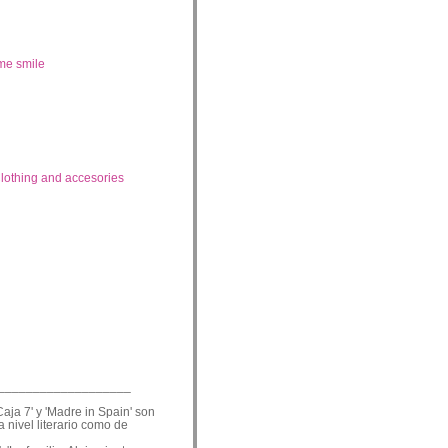
me smile
lothing and accesories
___________________
Caja 7' y 'Madre in Spain' son
a nivel literario como de