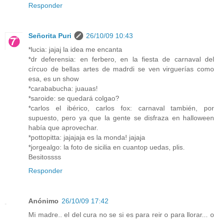
Responder
Señorita Puri
26/10/09 10:43
*lucia: jajaj la idea me encanta
*dr deferensia: en ferbero, en la fiesta de carnaval del
círcuo de bellas artes de madrdi se ven virguerías como
esa, es un show
*carababucha: juauas!
*saroide: se quedará colgao?
*carlos el ibérico, carlos fox: carnaval también, por
supuesto, pero ya que la gente se disfraza en halloween
había que aprovechar.
*pottopitta: jajajaja es la monda! jajaja
*jorgealgo: la foto de sicilia en cuantop uedas, plis.
Besitossss
Responder
Anónimo
26/10/09 17:42
Mi madre.. el del cura no se si es para reir o para llorar... o