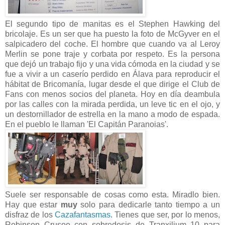
El segundo tipo de manitas es el Stephen Hawking del
bricolaje. Es un ser que ha puesto la foto de McGyver en el
salpicadero del coche. El hombre que cuando va al Leroy
Merlin se pone traje y corbata por respeto. Es la persona
que dejó un trabajo fijo y una vida cómoda en la ciudad y se
fue a vivir a un caserío perdido en Álava para reproducir el
hábitat de Bricomanía, lugar desde el que dirige el Club de
Fans con menos socios del planeta. Hoy en día deambula
por las calles con la mirada perdida, un leve tic en el ojo, y
un destornillador de estrella en la mano a modo de espada.
En el pueblo le llaman 'El Capitán Paranoias'.
Suele ser responsable de cosas como esta. Miradlo bien.
Hay que estar
muy
solo para dedicarle tanto tiempo a un
disfraz de los
Cazafantasmas
. Tienes que ser, por lo menos,
Robinson Crusoe con sobredosis de Tranxilium 10 para