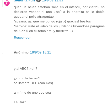
Señorita Puri
18/9/09 12:53
*juan: la belén esteban salió en el interviú, por cierto? no
debieron vender ni uno ¿no? a la andreita se le debío
quedar el pollo atragantao
*susana: ay, qué me pongo roja :-) gracias! besitos
*saroide: viste el video de los jubilados llevándose paraguas
de 5 en 5 en el ifema? muy fuerrrrte :-)
Responder
Anónimo
18/9/09 15:21
.
y al ABC? ¿eh?
¿cómo lo hacen?
se llamará DEF (con Dos)
a mí me de uno que sea
La Razn