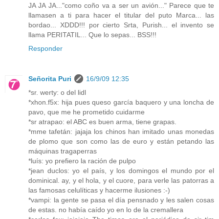
JA JA JA..."como coño va a ser un avión..." Parece que te
llamasen a ti para hacer el titular del puto Marca... las
bordao... XDDD!!! por cierto Srta, Purish... el invento se
llama PERITATIL... Que lo sepas... BSS!!!
Responder
Señorita Puri
16/9/09 12:35
*sr. werty: o del lidl
*xhon.f5x: hija pues queso garcía baquero y una loncha de
pavo, que me he prometido cuidarme
*sr atrapao: el ABC es buen arma, tiene grapas.
*mme tafetán: jajaja los chinos han imitado unas monedas
de plomo que son como las de euro y están petando las
máquinas tragaperras
*luís: yo prefiero la ración de pulpo
*jean duclos: yo el país, y los domingos el mundo por el
dominical. ay, y el hola, y el cuore, para verle las patorras a
las famosas celulíticas y hacerme ilusiones :-)
*vampi: la gente se pasa el día pensnado y les salen cosas
de estas. no había caído yo en lo de la cremallera