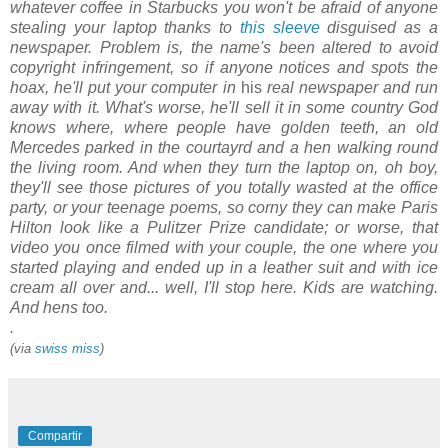
whatever coffee in Starbucks you won't be afraid of anyone
stealing your laptop thanks to
this sleeve
disguised as a
newspaper. Problem is, the name's been altered to avoid
copyright infringement, so if anyone notices and spots the
hoax, he'll put your computer in
his
real newspaper and run
away with it. What's worse, he'll sell it in some country God
knows where, where people have golden teeth, an old
Mercedes parked in the courtayrd and a hen walking round
the living room. And when they turn the laptop on, oh boy,
they'll see those pictures of you totally wasted at the office
party, or your teenage poems, so corny they can make Paris
Hilton look like a Pulitzer Prize candidate; or worse, that
video you once filmed with your couple, the one where you
started playing and ended up in a leather suit and with ice
cream all over and... well, I'll stop here. Kids are watching.
And hens too.
.
(via
swiss miss
)
Compartir