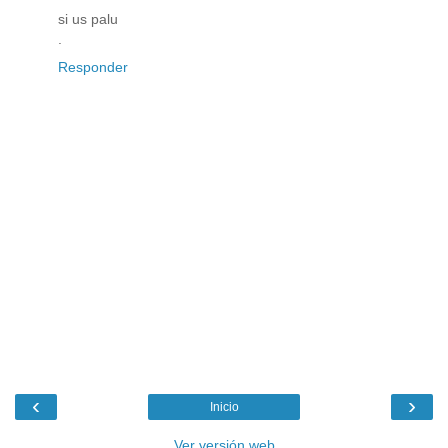
si us palu
.
Responder
‹
›
Inicio
Ver versión web