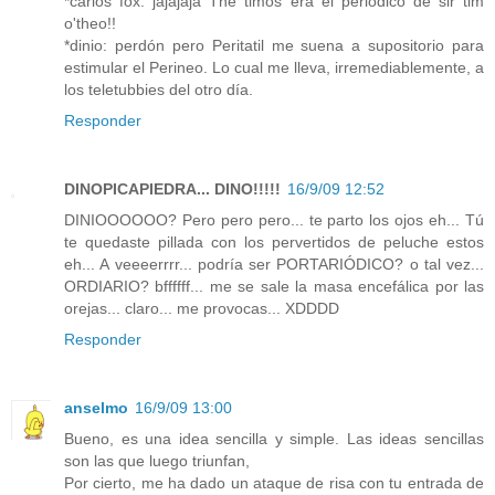
*carlos fox: jajajaja The timos era el periódico de sir tim
o'theo!!
*dinio: perdón pero Peritatil me suena a supositorio para
estimular el Perineo. Lo cual me lleva, irremediablemente, a
los teletubbies del otro día.
Responder
DINOPICAPIEDRA... DINO!!!!!
16/9/09 12:52
DINIOOOOOO? Pero pero pero... te parto los ojos eh... Tú
te quedaste pillada con los pervertidos de peluche estos
eh... A veeeerrrr... podría ser PORTARIÓDICO? o tal vez...
ORDIARIO? bffffff... me se sale la masa encefálica por las
orejas... claro... me provocas... XDDDD
Responder
anselmo
16/9/09 13:00
Bueno, es una idea sencilla y simple. Las ideas sencillas
son las que luego triunfan,
Por cierto, me ha dado un ataque de risa con tu entrada de