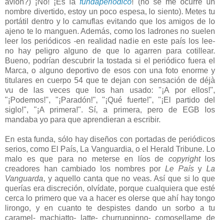
avión?) ¡No! ¡Es la
fundaperiódico
! (no se me ocurre un
nombre divertido, estoy un poco espesa, lo siento). Metes tu
portátil dentro y lo camuflas evitando que los amigos de lo
ajeno te lo manguen. Además, como los ladrones no suelen
leer los periódicos -en realidad nadie en este país los lee-
no hay peligro alguno de que lo agarren para cotillear.
Bueno, podrían descubrir la tostada si el periódico fuera el
Marca, o alguno deportivo de esos con una foto enorme y
titulares en cuerpo 54 que te dejan con sensación de déjà
vu de las veces que los han usado: "¡A por ellos!",
"¡Podemos!", "¡Paradón!", "¡Qué fuerte!", "¡El partido del
siglo!", "¡A primera!". Sí, a primera, pero de EGB los
mandaba yo para que aprendieran a escribir.
En esta funda, sólo hay diseños con portadas de periódicos
serios, como El País, La Vanguardia, o el Herald Tribune. Lo
malo es que para no meterse en líos de
copyright
los
creadores han cambiado los nombres por
Le País
y
La
Vanguarda
, y aquello canta que no veas. Así que si lo que
querías era discreción, olvídate, porque cualquiera que esté
cerca lo primero que va a hacer es olerse que ahí hay tongo
lirongo, y en cuanto te despistes dando un sorbo a tu
caramel- machiatto- latte- churruppinno- comosellame de