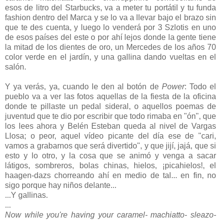
esos de litro del Starbucks, va a meter tu portátil y tu funda
fashion dentro del Marca y se lo va a llevar bajo el brazo sin
que te des cuenta, y luego lo venderá por 3 Szlotis en uno
de esos países del este o por ahí lejos donde la gente tiene
la mitad de los dientes de oro, un Mercedes de los años 70
color verde en el jardín, y una gallina dando vueltas en el
salón.
Y ya verás, ya, cuando le den al botón de
Power
: Todo el
pueblo va a ver las fotos aquellas de la fiesta de la oficina
donde te pillaste un pedal sideral, o aquellos poemas de
juventud que te dio por escribir que todo rimaba en "ón", que
los lees ahora y Belén Esteban queda al nivel de Vargas
Llosa; o peor, aquel vídeo picante del día ese de "cari,
vamos a grabarnos que será divertido", y que jijí, jajá, que si
esto y lo otro, y la cosa que se animó y venga a sacar
látigos, sombreros, bolas chinas, hielos, ¡picahielos!, el
haagen-dazs chorreando ahí en medio de tal... en fin, no
sigo porque hay niños delante...
...Y gallinas.
...
Now while you're having your caramel- machiatto- sleazo-