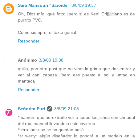
Sara Mansouri "Saroide"
3/8/09 19:37
Oh, Dios mío, qué foto: ¡pero si es Ken! Crijjjjjjtiano es de
puritito PVC.
Como siempre, el texto genial.
Responder
Anónimo
3/8/09 19:38
quilla, pon otro post que no veas la grima que dar entrar y
ver al cani cabeza jíbaro ese puesto al sol y untao en
manteca
Responder
Señorita Puri
3/8/09 21:08
*mamen: que no extrañe ver a todos los jichos con chnadal
del real mandril llevándolo este invierno
*sero: por eso se ha quedao pallá
*sr werty: algún diseñador lo pondrá a un modelo en la