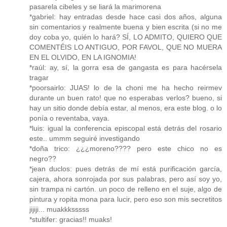
pasarela cibeles y se liará la marimorena
*gabriel: hay entradas desde hace casi dos años, alguna
sin comentarios y realmente buena y bien escrita (si no me
doy coba yo, quién lo hará? SÍ, LO ADMITO, QUIERO QUE
COMENTÉIS LO ANTIGUO, POR FAVOL, QUE NO MUERA
EN EL OLVIDO, EN LA IGNOMIA!
*raúl: ay, sí, la gorra esa de gangasta es para hacérsela
tragar
*poorsairlo: JUAS! lo de la choni me ha hecho reirmev
durante un buen rato! que no esperabas verlos? bueno, si
hay un sitio donde debía estar, al menos, era este blog. o lo
ponía o reventaba, vaya.
*luis: igual la conferencia episcopal está detrás del rosario
este.. ummm seguiré investigando
*doña trico: ¿¿¿moreno???? pero este chico no es
negro??
*jean duclos: pues detrás de mí está purificación garcía,
cajera, ahora sonrojada por sus palabras, pero así soy yo,
sin trampa ni cartón. un poco de relleno en el suje, algo de
pintura y ropita mona para lucir, pero eso son mis secretitos
jijiji... muakkksssss
*stultifer: gracias!! muaks!