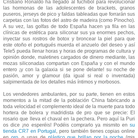
Cristiano Ronaldo ha llegado al fuchibol para revolucionar
las hormonas de las adolescentes de brackets, granos
puseros, jerseys de pico y faldas tableadas que forrarán sus
carpetas con las fotos del astro de madeira (como Pinocho).
A su vez, las golfas de todo España hacen ya fila en las
clínicas de estética para siliconar sus ya enormes pechos,
inyectar sus rostros de botox y broncear la piel para que
este otoño el portugués muerda el anzuelo del deseo y así
Tele5 pueda llenar horas y horas de programas de cultura y
opinión donde, maletines cargados de dinero mediante, las
mozas siliconadas compartan con España y con el mundo
entero ¡y con la galaxia si se pone delante! su noche de
pasión, amor y glamour (da igual si real o inventada)
salpimentada de los detalles más íntimos y morbosos.
Los vendedores ambulantes, por su parte, tienen en estos
momentos a la mitad de la población China fabricando a
toda velocidad el complemento ideal de la muerte para todo
hortera de bolera y madridista de pro que se precie: El
rosario que lleva el chaval en la pechera. Pero aquí la Puri
os dice ¡no esperéis! Podéis comprarlo ya mismito en
su
tienda CR7 en Portugal
, pero también tienes copias online
en
oro
, o unas de
plástico que brillan por la noche
(mis