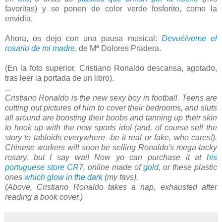
favoritas) y se ponen de color verde fosforito, como la
envidia.
Ahora, os dejo con una pausa musical:
Devuélveme el
rosario de mi madre
, de Mª Dolores Pradera.
(En la foto superior, Cristiano Ronaldo descansa, agotado,
tras leer la portada de un libro).
...
Cristiano Ronaldo is the new sexy boy in football. Teens are
cutting out pictures of him to cover their bedrooms, and sluts
all around are boosting their boobs and tanning up their skin
to hook up with the new sports idol (and, of course sell the
story to tabloids everywhere -be it real or fake, who cares!).
Chinese workers will soon be selling Ronaldo's mega-tacky
rosary, but I say wai! Now yo can purchase it at
his
portuguese store CR7
, online made of
gold
, or these plastic
ones
which glow in the dark
(my favs).
(Above, Cristiano Ronaldo takes a nap, exhausted after
reading a book cover.)