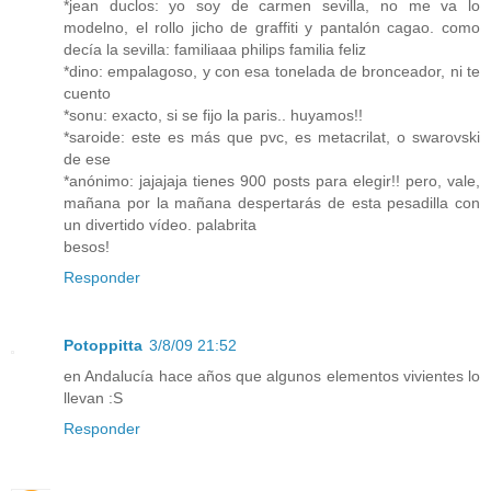
*jean duclos: yo soy de carmen sevilla, no me va lo
modelno, el rollo jicho de graffiti y pantalón cagao. como
decía la sevilla: familiaaa philips familia feliz
*dino: empalagoso, y con esa tonelada de bronceador, ni te
cuento
*sonu: exacto, si se fijo la paris.. huyamos!!
*saroide: este es más que pvc, es metacrilat, o swarovski
de ese
*anónimo: jajajaja tienes 900 posts para elegir!! pero, vale,
mañana por la mañana despertarás de esta pesadilla con
un divertido vídeo. palabrita
besos!
Responder
Potoppitta
3/8/09 21:52
en Andalucía hace años que algunos elementos vivientes lo
llevan :S
Responder