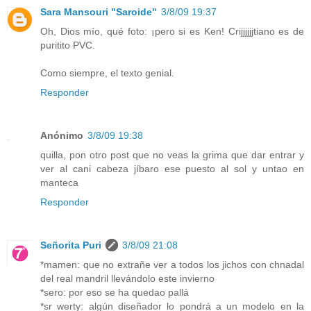
Sara Mansouri "Saroide"
3/8/09 19:37
Oh, Dios mío, qué foto: ¡pero si es Ken! Crijjjjjjtiano es de
puritito PVC.
Como siempre, el texto genial.
Responder
Anónimo
3/8/09 19:38
quilla, pon otro post que no veas la grima que dar entrar y
ver al cani cabeza jíbaro ese puesto al sol y untao en
manteca
Responder
Señorita Puri
3/8/09 21:08
*mamen: que no extrañe ver a todos los jichos con chnadal
del real mandril llevándolo este invierno
*sero: por eso se ha quedao pallá
*sr werty: algún diseñador lo pondrá a un modelo en la