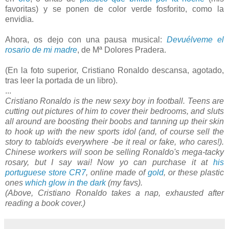
favoritas) y se ponen de color verde fosforito, como la
envidia.
Ahora, os dejo con una pausa musical:
Devuélveme el
rosario de mi madre
, de Mª Dolores Pradera.
(En la foto superior, Cristiano Ronaldo descansa, agotado,
tras leer la portada de un libro).
...
Cristiano Ronaldo is the new sexy boy in football. Teens are
cutting out pictures of him to cover their bedrooms, and sluts
all around are boosting their boobs and tanning up their skin
to hook up with the new sports idol (and, of course sell the
story to tabloids everywhere -be it real or fake, who cares!).
Chinese workers will soon be selling Ronaldo's mega-tacky
rosary, but I say wai! Now yo can purchase it at
his
portuguese store CR7
, online made of
gold
, or these plastic
ones
which glow in the dark
(my favs).
(Above, Cristiano Ronaldo takes a nap, exhausted after
reading a book cover.)