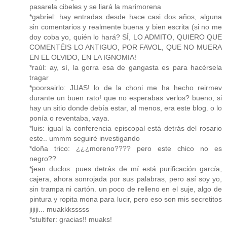
pasarela cibeles y se liará la marimorena
*gabriel: hay entradas desde hace casi dos años, alguna
sin comentarios y realmente buena y bien escrita (si no me
doy coba yo, quién lo hará? SÍ, LO ADMITO, QUIERO QUE
COMENTÉIS LO ANTIGUO, POR FAVOL, QUE NO MUERA
EN EL OLVIDO, EN LA IGNOMIA!
*raúl: ay, sí, la gorra esa de gangasta es para hacérsela
tragar
*poorsairlo: JUAS! lo de la choni me ha hecho reirmev
durante un buen rato! que no esperabas verlos? bueno, si
hay un sitio donde debía estar, al menos, era este blog. o lo
ponía o reventaba, vaya.
*luis: igual la conferencia episcopal está detrás del rosario
este.. ummm seguiré investigando
*doña trico: ¿¿¿moreno???? pero este chico no es
negro??
*jean duclos: pues detrás de mí está purificación garcía,
cajera, ahora sonrojada por sus palabras, pero así soy yo,
sin trampa ni cartón. un poco de relleno en el suje, algo de
pintura y ropita mona para lucir, pero eso son mis secretitos
jijiji... muakkksssss
*stultifer: gracias!! muaks!