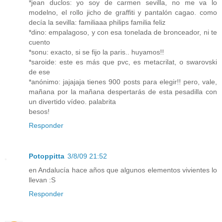
*jean duclos: yo soy de carmen sevilla, no me va lo
modelno, el rollo jicho de graffiti y pantalón cagao. como
decía la sevilla: familiaaa philips familia feliz
*dino: empalagoso, y con esa tonelada de bronceador, ni te
cuento
*sonu: exacto, si se fijo la paris.. huyamos!!
*saroide: este es más que pvc, es metacrilat, o swarovski
de ese
*anónimo: jajajaja tienes 900 posts para elegir!! pero, vale,
mañana por la mañana despertarás de esta pesadilla con
un divertido vídeo. palabrita
besos!
Responder
Potoppitta
3/8/09 21:52
en Andalucía hace años que algunos elementos vivientes lo
llevan :S
Responder