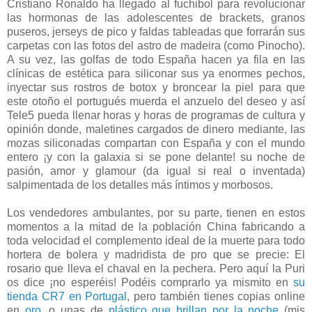
Cristiano Ronaldo ha llegado al fuchibol para revolucionar
las hormonas de las adolescentes de brackets, granos
puseros, jerseys de pico y faldas tableadas que forrarán sus
carpetas con las fotos del astro de madeira (como Pinocho).
A su vez, las golfas de todo España hacen ya fila en las
clínicas de estética para siliconar sus ya enormes pechos,
inyectar sus rostros de botox y broncear la piel para que
este otoño el portugués muerda el anzuelo del deseo y así
Tele5 pueda llenar horas y horas de programas de cultura y
opinión donde, maletines cargados de dinero mediante, las
mozas siliconadas compartan con España y con el mundo
entero ¡y con la galaxia si se pone delante! su noche de
pasión, amor y glamour (da igual si real o inventada)
salpimentada de los detalles más íntimos y morbosos.
Los vendedores ambulantes, por su parte, tienen en estos
momentos a la mitad de la población China fabricando a
toda velocidad el complemento ideal de la muerte para todo
hortera de bolera y madridista de pro que se precie: El
rosario que lleva el chaval en la pechera. Pero aquí la Puri
os dice ¡no esperéis! Podéis comprarlo ya mismito en
su
tienda CR7 en Portugal
, pero también tienes copias online
en
oro
, o unas de
plástico que brillan por la noche
(mis