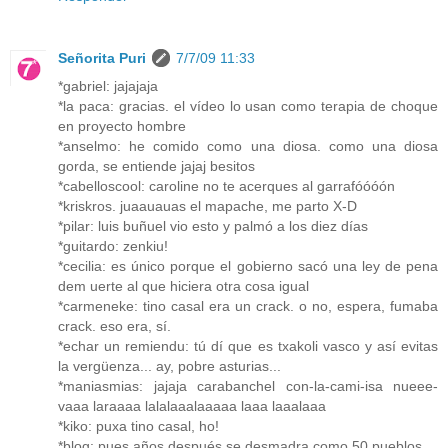
Señorita Puri
7/7/09 11:33
*gabriel: jajajaja
*la paca: gracias. el vídeo lo usan como terapia de choque
en proyecto hombre
*anselmo: he comido como una diosa. como una diosa
gorda, se entiende jajaj besitos
*cabelloscool: caroline no te acerques al garrafóóóón
*kriskros. juaauauas el mapache, me parto X-D
*pilar: luis buñuel vio esto y palmó a los diez días
*guitardo: zenkiu!
*cecilia: es único porque el gobierno sacó una ley de pena
dem uerte al que hiciera otra cosa igual
*carmeneke: tino casal era un crack. o no, espera, fumaba
crack. eso era, sí.
*echar un remiendu: tú dí que es txakoli vasco y así evitas
la vergüenza... ay, pobre asturias...
*maniasmias: jajaja carabanchel con-la-cami-isa nueee-
vaaa laraaaa lalalaaalaaaaa laaa laaalaaa
*kiko: puxa tino casal, ho!
*blog: pues años después se desmadra como 50 pueblos