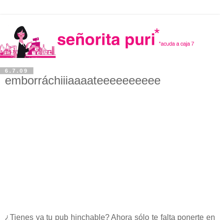
6.7.09
emborráchiiiaaaateeeeeeeeee
¿Tienes ya tu pub hinchable? Ahora sólo te falta ponerte en