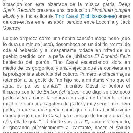
situación con esta bizarrada de la música patria:
Deep
Spain Records
presenta una producción
Pimpiribin pimpim
Music
y al inclasificable
Tino Casal
(
Eloiiiissssseeee
) antes
de convertirse en el eslabón perdido entre Locomía y Jack
Sparrow.
Lo que empieza como una bonita canción mega ñoña (que
le dura un minuto justo), desemboca en un delirio mental de
oda al bebercio y al desparrame rodada en mitad de un
pueblo perdido con la peña de jubilados
El Dominó Feliz
bebiendo del porrón, Tino Casal escanciando sidra en
medio de los gorgoritos, y una viejecita que se convierte en
la protagonista absoluta del cotarro. Primero la ofrecen agua
(atención a su gesto de "no hijo no, a mí dame vino que el
agua es pa las plantas") mientras Casal le perfora el
tímpano con lo de
Emborráchiateee
-que digo yo que poco
pedo se va a coger la señora con agua de la fuente; como
mucho le dará una cagalera de padre y muy señor mío, pero
pedo, lo que se dice pedo, como que no. La abuelita sigue
dando juego cuando Casal hace amago de tocarle una teta
(¡!) y ella le grita "¡Tú dónde vas, a ver!", para acto seguido,
e ignorando olímpicamente al cantante, hacer el saludo