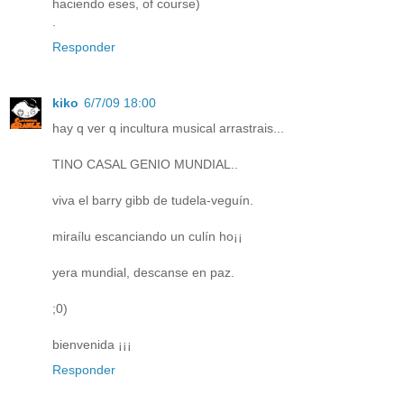
haciendo eses, of course)
.
Responder
kiko
6/7/09 18:00
hay q ver q incultura musical arrastrais...
TINO CASAL GENIO MUNDIAL..
viva el barry gibb de tudela-veguín.
miraílu escanciando un culín ho¡¡
yera mundial, descanse en paz.
;0)
bienvenida ¡¡¡
Responder