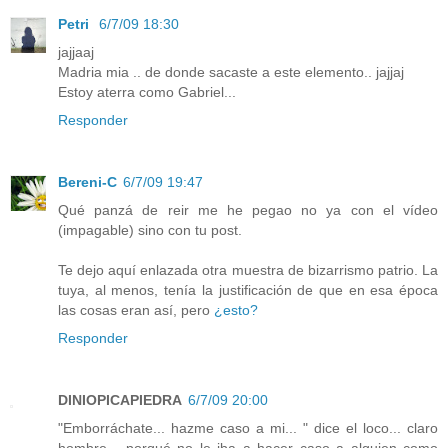
Petri
6/7/09 18:30
jajjaaj
Madria mia .. de donde sacaste a este elemento.. jajjaj
Estoy aterra como Gabriel...
Responder
Bereni-C
6/7/09 19:47
Qué panzá de reir me he pegao no ya con el vídeo
(impagable) sino con tu post.
Te dejo aquí enlazada otra muestra de bizarrismo patrio. La
tuya, al menos, tenía la justificación de que en esa época
las cosas eran así, pero
¿esto?
Responder
DINIOPICAPIEDRA
6/7/09 20:00
"Emborráchate... hazme caso a mi... " dice el loco... claro
hombre... porqué no le iba a hacer caso a alguien como