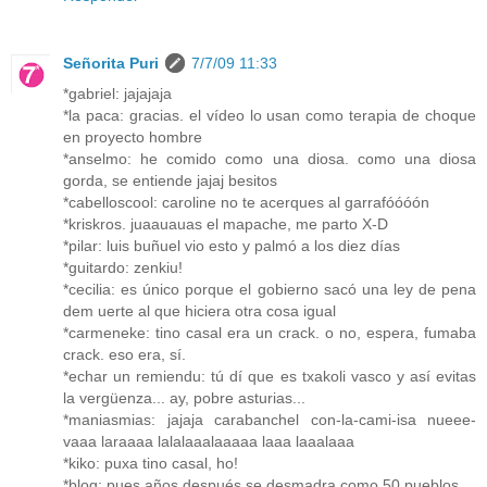
Señorita Puri
7/7/09 11:33
*gabriel: jajajaja
*la paca: gracias. el vídeo lo usan como terapia de choque
en proyecto hombre
*anselmo: he comido como una diosa. como una diosa
gorda, se entiende jajaj besitos
*cabelloscool: caroline no te acerques al garrafóóóón
*kriskros. juaauauas el mapache, me parto X-D
*pilar: luis buñuel vio esto y palmó a los diez días
*guitardo: zenkiu!
*cecilia: es único porque el gobierno sacó una ley de pena
dem uerte al que hiciera otra cosa igual
*carmeneke: tino casal era un crack. o no, espera, fumaba
crack. eso era, sí.
*echar un remiendu: tú dí que es txakoli vasco y así evitas
la vergüenza... ay, pobre asturias...
*maniasmias: jajaja carabanchel con-la-cami-isa nueee-
vaaa laraaaa lalalaaalaaaaa laaa laaalaaa
*kiko: puxa tino casal, ho!
*blog: pues años después se desmadra como 50 pueblos