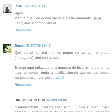
Petri
6/7/09 18:30
jajjaaj
Madria mia .. de donde sacaste a este elemento.. jajjaj
Estoy aterra como Gabriel...
Responder
Bereni-C
6/7/09 19:47
Qué panzá de reir me he pegao no ya con el vídeo
(impagable) sino con tu post.
Te dejo aquí enlazada otra muestra de bizarrismo patrio. La
tuya, al menos, tenía la justificación de que en esa época
las cosas eran así, pero
¿esto?
Responder
DINIOPICAPIEDRA
6/7/09 20:00
"Emborráchate... hazme caso a mi... " dice el loco... claro
hombre... porqué no le iba a hacer caso a alguien como