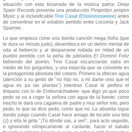
situación con esta bizarrada de la música patria:
Deep
Spain Records
presenta una producción
Pimpiribin pimpim
Music
y al inclasificable
Tino Casal
(
Eloiiiissssseeee
) antes
de convertirse en el eslabón perdido entre Locomía y Jack
Sparrow.
Lo que empieza como una bonita canción mega ñoña (que
le dura un minuto justo), desemboca en un delirio mental de
oda al bebercio y al desparrame rodada en mitad de un
pueblo perdido con la peña de jubilados
El Dominó Feliz
bebiendo del porrón, Tino Casal escanciando sidra en
medio de los gorgoritos, y una viejecita que se convierte en
la protagonista absoluta del cotarro. Primero la ofrecen agua
(atención a su gesto de "no hijo no, a mí dame vino que el
agua es pa las plantas") mientras Casal le perfora el
tímpano con lo de
Emborráchiateee
-que digo yo que poco
pedo se va a coger la señora con agua de la fuente; como
mucho le dará una cagalera de padre y muy señor mío, pero
pedo, lo que se dice pedo, como que no. La abuelita sigue
dando juego cuando Casal hace amago de tocarle una teta
(¡!) y ella le grita "¡Tú dónde vas, a ver!", para acto seguido,
e ignorando olímpicamente al cantante, hacer el saludo