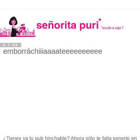
6.7.09
emborráchiiiaaaateeeeeeeeee
¿Tienes ya tu pub hinchable? Ahora sólo te falta ponerte en