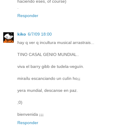
haciendo eses, of course)
.
Responder
kiko
6/7/09 18:00
hay q ver q incultura musical arrastrais...
TINO CASAL GENIO MUNDIAL..
viva el barry gibb de tudela-veguín.
miraílu escanciando un culín ho¡¡
yera mundial, descanse en paz.
;0)
bienvenida ¡¡¡
Responder