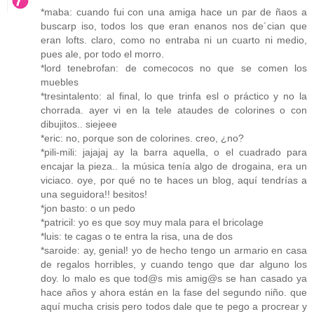
*maba: cuando fui con una amiga hace un par de ñaos a
buscarp iso, todos los que eran enanos nos de´cian que
eran lofts. claro, como no entraba ni un cuarto ni medio,
pues ale, por todo el morro.
*lord tenebrofan: de comecocos no que se comen los
muebles
*tresintalento: al final, lo que trinfa esl o práctico y no la
chorrada. ayer vi en la tele ataudes de colorines o con
dibujitos.. siejeee
*eric: no, porque son de colorines. creo, ¿no?
*pili-mili: jajajaj ay la barra aquella, o el cuadrado para
encajar la pieza.. la música tenía algo de drogaina, era un
viciaco. oye, por qué no te haces un blog, aquí tendrías a
una seguidora!! besitos!
*jon basto: o un pedo
*patricil: yo es que soy muy mala para el bricolage
*luis: te cagas o te entra la risa, una de dos
*saroide: ay, genial! yo de hecho tengo un armario en casa
de regalos horribles, y cuando tengo que dar alguno los
doy. lo malo es que tod@s mis amig@s se han casado ya
hace años y ahora están en la fase del segundo niño. que
aquí mucha crisis pero todos dale que te pego a procrear y