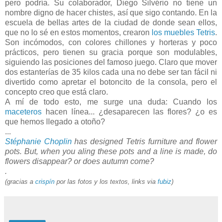
pero podría. Su colaborador, Diego Silvério no tiene un
nombre digno de hacer chistes, así que sigo contando. En la
escuela de bellas artes de la ciudad de donde sean ellos,
que no lo sé en estos momentos, crearon
los muebles Tetris
.
Son incómodos, con colores chillones y horteras y poco
prácticos, pero tienen su gracia porque son modulables,
siguiendo las posiciones del famoso juego. Claro que mover
dos estanterías de 35 kilos cada una no debe ser tan fácil ni
divertido como apretar el botoncito de la consola, pero el
concepto creo que está claro.
A mí de todo esto, me surge una duda: Cuando los
maceteros
hacen línea... ¿desaparecen las flores? ¿o es
que hemos llegado a otoño?
...
Stéphanie Choplin
has designed Tetris furniture and flower
pots. But, when you aling these pots and a line is made, do
flowers disappear? or does autumn come?
.
(gracias a
crispín
por las fotos y los textos, links via
fubiz
)