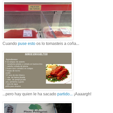
Cuando
puse esto
os lo tomasteis a coña...
...pero hay quien le ha sacado
partido...
¡Aaaargh!