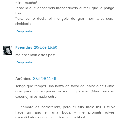
*sira: mucho!
*ana: lo que encontréis mandádmelo al mail que lo pongo.
bss
*luis: como decía el mongolo de gran hermano: son...
simbiosis
Responder
Ferendus
20/5/09 15:50
me encantan estos post!
Responder
Anónimo
22/5/09 11:48
Tengo que romper una lanza en favor del palacio de Cutre,
que para mi sorpresa ni es un palacio (Mas bien un
caserio) ni es nada cutre!
El nombre es horrorendo, pero el sitio mola mil. Estuve
hace un año en una boda y me prometi volver!
casualidades que lo vea ahora en tu blog!