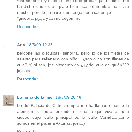
*carmenenke: yo eso lo tengo que probar que mi chico me
ha dicho que es un plato bien rico. el nombre no invita
mucho, pero lo probaré, que tengo buen saque yo.
*ginebra: jajaja y así no cogen frío
Responder
Ana
18/5/09 12:35
perdone las disculpas, señorita, pero lo de los filetes de
asiento para rellenarlo con niño... ¿son o no son filetes de
culo? Y, si son, jesusitodemivida ¿¿¿del culo de quién???
jajajaja
Responder
La reina de la miel
18/5/09 20:48
Lo del Palacio de Cutre siempre me ha llamado mucho la
atención, sí, pero teniendo en cuenta que vivo en una
ciudad cuya calle principal es la calle Corrida...(cómo
somos en el planeta Axturias, joer...)
Responder