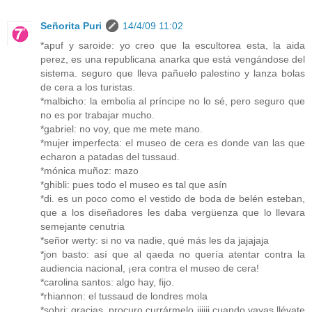
Señorita Puri
14/4/09 11:02
*apuf y saroide: yo creo que la escultorea esta, la aida
perez, es una republicana anarka que está vengándose del
sistema. seguro que lleva pañuelo palestino y lanza bolas
de cera a los turistas.
*malbicho: la embolia al príncipe no lo sé, pero seguro que
no es por trabajar mucho.
*gabriel: no voy, que me mete mano.
*mujer imperfecta: el museo de cera es donde van las que
echaron a patadas del tussaud.
*mónica muñoz: mazo
*ghibli: pues todo el museo es tal que asín
*di. es un poco como el vestido de boda de belén esteban,
que a los diseñadores les daba vergüenza que lo llevara
semejante cenutria
*señor werty: si no va nadie, qué más les da jajajaja
*jon basto: así que al qaeda no quería atentar contra la
audiencia nacional, ¡era contra el museo de cera!
*carolina santos: algo hay, fijo.
*rhiannon: el tussaud de londres mola
*sobri: gracias, procuro currármelo jijiji cuando vayas llévate