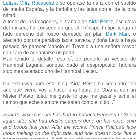
Letizia Ortiz Rocasolano
se operase la nariz con el sueldo
de media España, y la barbilla y las tetas con el de la otra
mitad.
A tenor de las imágenes, el trabajo de
Aída Pérez
, escultora
del museo, ha conseguido que el Príncipe Felipe tenga el
lado derecho del rostro derretido en plan
Dark Man
, o
afectado por una parálisis facial severa, y doña Letizia haya
pasado de parecer Manolo el Travelo a una señora mayor
con cara de aguantarse un pedo.
Han tenido el detalle, eso sí, de ponerle un vestido de
Hannibal Laguna; aunque, dado el despropósito, hubiera
sido más acertado uno de Hannibal Lecter...
En exclusiva para este blog, Aída Pérez ha señalado: "El
año que viene voy a hacer una figura de Obama con un
Mister Potato; total, me gaste lo que me gaste y eche el
tiempo que eche siempre me salen como el culo..."
...
Spain's wax museum has had to retouch Princess Letizia's
figure after she had plastic surgery done on her nose, chin
and boobs last year. After the works, Prince Philips's face
looks melting on the right side, and she doesn't look like a