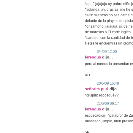
*apuf: jajajaja ay pobre niño j
*yolanda: ay, gracias, me he 
*luis: mientras no sea carne de
delante de la play se despist
*onzamono: jajajaja, sí, de h
de morosos a El corte Inglés..
*saroide: con la cantidad de 
filetes te encuentras un crom
6/4/09 12:00
ferendus
dijo...
pero al menos lo presentan e
XD
20/5/09 15:49
señorita puri
dijo...
*crispín: escosqué??
21/5/09 09:17
ferendus
dijo...
escoscadico= "palabro" de Zar
ordenado, limpio, bien presen
:-P