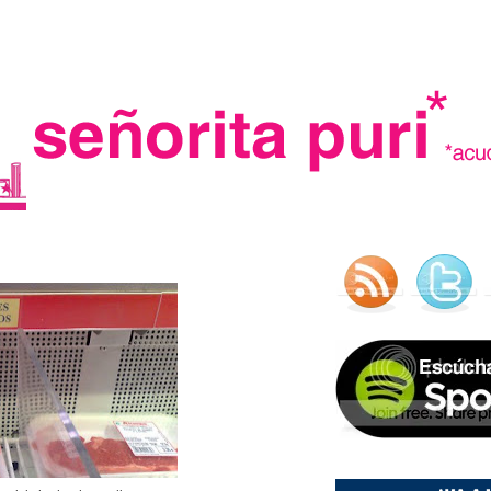
.
madre in spain