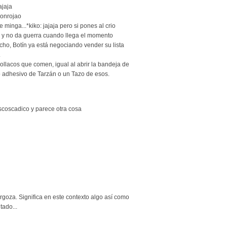
ajaja
sonrojao
 minga...*kiko: jajaja pero si pones al crio
a y no da guerra cuando llega el momento
echo, Botín ya está negociando vender su lista
.
bollacos que comen, igual al abrir la bandeja de
o adhesivo de Tarzán o un Tazo de esos.
scoscadico y parece otra cosa
goza. Significa en este contexto algo así como
tado...