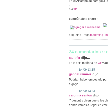
En el Alcampo de Zaragoza la 
.
(via
wtf
)
compártelo :: share it
etiquetas :: tags
marketing
,
m
24 comentarios ::
stultifer
dijo...
Lo vi esta mañana en
wtf
y aú
1/4/09 13:15
gabriel ramírez
dijo...
Podrían haber empezado por la
digo yo.
1/4/09 13:33
carolina santos
dijo...
Y después dicen que si los ch
donde vamos a llegar en este 