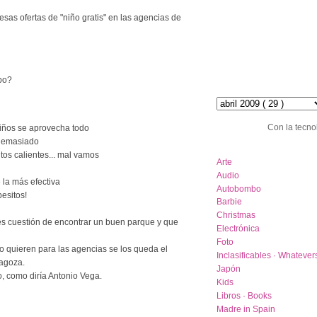
esas ofertas de "niño gratis" en las agencias de
ebo?
hemeroteca :: archive
Con la tecno
s niños se aprovecha todo
 demasiado
category list
tos calientes... mal vamos
Arte
Audio
 la más efectiva
Autobombo
besitos!
Barbie
Christmas
 es cuestión de encontrar un buen parque y que
Electrónica
Foto
no quieren para las agencias se los queda el
Inclasificables · Whatever
agoza.
Japón
o, como diría Antonio Vega.
Kids
Libros · Books
Madre in Spain