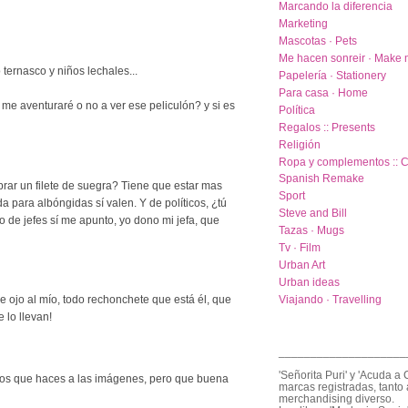
Marcando la diferencia
Marketing
Mascotas · Pets
Me hacen sonreir · Make 
ternasco y niños lechales...
Papelería · Stationery
Para casa · Home
n! me aventuraré o no a ver ese peliculón? y si es
Política
Regalos :: Presents
Religión
Ropa y complementos :: C
Spanish Remake
prar un filete de suegra? Tiene que estar mas
Sport
da para albóngidas sí valen. Y de políticos, ¿tú
Steve and Bill
o de jefes sí me apunto, yo dono mi jefa, que
Tazas · Mugs
Tv · Film
Urban Art
Urban ideas
Viajando · Travelling
de ojo al mío, todo rechonchete que está él, que
 lo llevan!
____________________
'Señorita Puri' y 'Acuda a 
rios que haces a las imágenes, pero que buena
marcas registradas, tanto 
merchandising diverso.