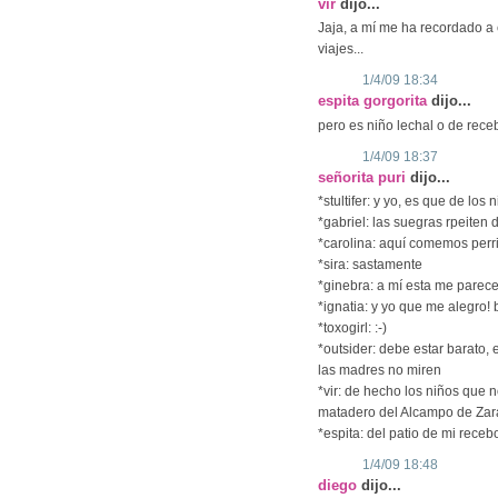
vir
dijo...
Jaja, a mí me ha recordado a 
viajes...
1/4/09 18:34
espita gorgorita
dijo...
pero es niño lechal o de rec
1/4/09 18:37
señorita puri
dijo...
*stultifer: y yo, es que de lo
*gabriel: las suegras rpeiten
*carolina: aquí comemos perri
*sira: sastamente
*ginebra: a mí esta me parece
*ignatia: y yo que me alegro! 
*toxogirl: :-)
*outsider: debe estar barato,
las madres no miren
*vir: de hecho los niños que 
matadero del Alcampo de Zar
*espita: del patio de mi receb
1/4/09 18:48
diego
dijo...