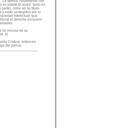
, 'La familia: Alojamiento con
o es jódete al revés' -tanto en
 parte), como en su título-
 y están protegidos por el
ropiedad Intelectual, que
ditorial el derecho exclusivo
alidades.
es no excusa de su
rt. 6)
nfanta Cristina, entonces
lga del parrús.
___________________