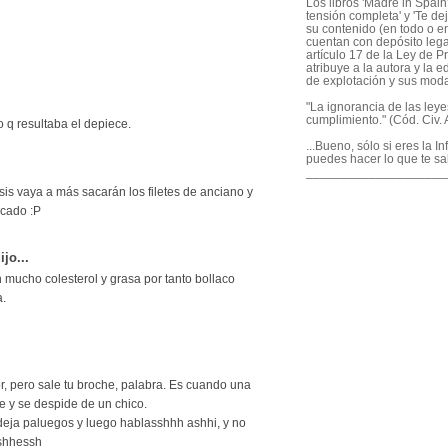
Los libros 'Madre in Spain'
tensión completa' y 'Te dej
su contenido (en todo o en
cuentan con depósito legal
artículo 17 de la Ley de P
atribuye a la autora y la e
de explotación y sus mod
"La ignorancia de las ley
cumplimiento." (Cód. Civ. A
o q resultaba el depiece.
...Bueno, sólo si eres la I
puedes hacer lo que te sa
____________________
sis vaya a más sacarán los filetes de anciano y
ecado :P
ijo...
 mucho colesterol y grasa por tanto bollaco
a.
eor, pero sale tu broche, palabra. Es cuando una
le y se despide de un chico.
y deja paluegos y luego hablasshhh ashhi, y no
shhessh