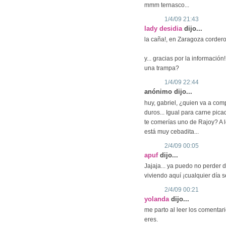
mmm ternasco...
1/4/09 21:43
lady desidia
dijo...
la caña!, en Zaragoza cordero 
y... gracias por la informació
una trampa?
1/4/09 22:44
anónimo dijo...
huy, gabriel, ¿quien va a com
duros... Igual para carne pica
te comerías uno de Rajoy? A l
está muy cebadita...
2/4/09 00:05
apuf
dijo...
Jajaja... ya puedo no perder 
viviendo aquí ¡cualquier día se
2/4/09 00:21
yolanda
dijo...
me parto al leer los comenta
eres.