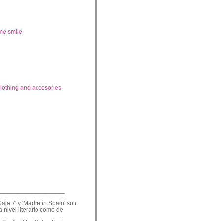
me smile
lothing and accesories
___________________
Caja 7' y 'Madre in Spain' son
a nivel literario como de