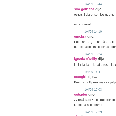
1/4/09 13:44
sira goiriena
dijo...
ostras!!! claro, son los que ti
muy bueno!!!
1/4/09 14:10
ginebra
dijo...
Pues anda, ¿no había una for
que cortarles las chichas so
1/4/09 16:24
ignatia o'reilly
dijo...
ja, ja, ja, ja.... Ignatia resuc
1/4/09 16:47
toxogirl
dijo...
Buenísimo!!!pero vaya vaya!!ja
1/4/09 17:03
outsider
dijo...
¿y está caro?... es que con lo
funciona si es barato...
1/4/09 17:29