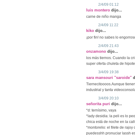
2/4/09 01:12
luis montero
dijo...
carne de niño manga
2/4/09 11:22
kiko
dijo...
¡por fin! no sabes lo engorros
2/4/09 21:43
onzamono
dijo...
los más tiernos. Cuando la cri
super oferta chuleta de hipot
3/4/09 19:38
sara mansouri "saroide"
d
Tiernecitoooos.Aunque tienen
industrial y tanta videoconsol
3/4/09 20:10
señorita puri
dijo...
*d: ternísimo, vaya
*lady desidia: la peli es lo p
chica está de noche en la cal
*montorelio: el filete de rajo
puedesshh pronuciar lassh e