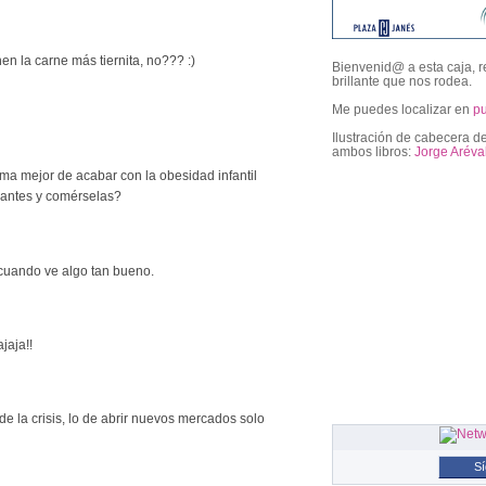
enen la carne más tiernita, no??? :)
Bienvenid@ a esta caja, r
brillante que nos rodea.
Me puedes localizar en
p
Ilustración de cabecera de
ambos libros:
Jorge Aréva
ma mejor de acabar con la obesidad infantil
brantes y comérselas?
followers
ita cuando ve algo tan bueno.
jaja!!
 de la crisis, lo de abrir nuevos mercados solo
S