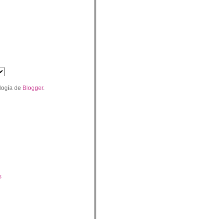
logía de
Blogger
.
s