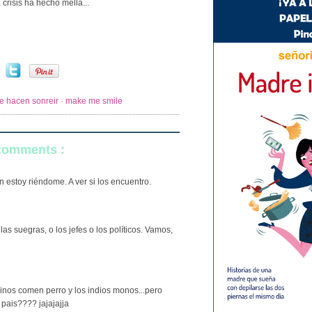
crisis ha hecho mella...
e hacen sonreir · make me smile
 comments :
n estoy riéndome. A ver si los encuentro.
s suegras, o los jefes o los políticos. Vamos,
inos comen perro y los indios monos...pero
pais???? jajajajja