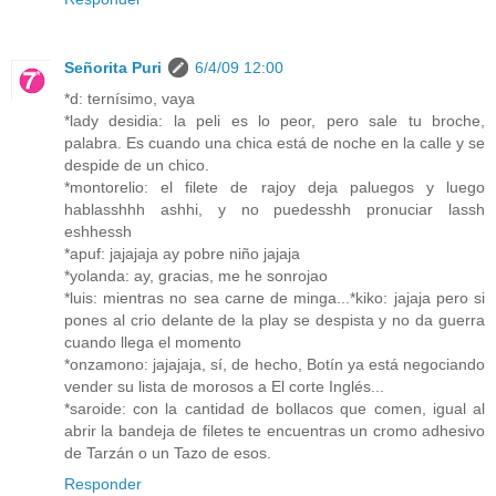
Señorita Puri
6/4/09 12:00
*d: ternísimo, vaya
*lady desidia: la peli es lo peor, pero sale tu broche,
palabra. Es cuando una chica está de noche en la calle y se
despide de un chico.
*montorelio: el filete de rajoy deja paluegos y luego
hablasshhh ashhi, y no puedesshh pronuciar lassh
eshhessh
*apuf: jajajaja ay pobre niño jajaja
*yolanda: ay, gracias, me he sonrojao
*luis: mientras no sea carne de minga...*kiko: jajaja pero si
pones al crio delante de la play se despista y no da guerra
cuando llega el momento
*onzamono: jajajaja, sí, de hecho, Botín ya está negociando
vender su lista de morosos a El corte Inglés...
*saroide: con la cantidad de bollacos que comen, igual al
abrir la bandeja de filetes te encuentras un cromo adhesivo
de Tarzán o un Tazo de esos.
Responder