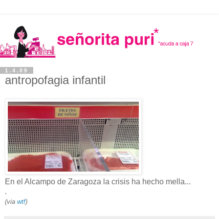
1.4.09
antropofagia infantil
En el Alcampo de Zaragoza la crisis ha hecho mella...
.
(via
wtf
)