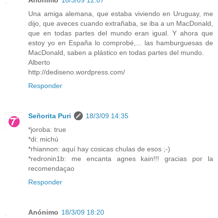
Anónimo
18/3/09 12:07
Una amiga alemana, que estaba viviendo en Uruguay, me
dijo, que aveces cuando extrañaba, se iba a un MacDonald,
que en todas partes del mundo eran igual. Y ahora que
estoy yo en España lo comprobé,... las hamburguesas de
MacDonald, saben a plástico en todas partes del mundo.
Alberto
http://dediseno.wordpress.com/
Responder
Señorita Puri
18/3/09 14:35
*joroba: true
*di: michú
*rhiannon: aquí hay cosicas chulas de esos ;-)
*redronin1b: me encanta agnes kain!!! gracias por la
recomendaçao
Responder
Anónimo
18/3/09 18:20