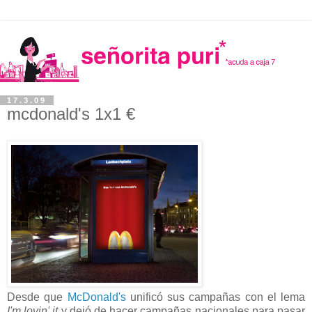
17.3.09
mcdonald's 1x1 €
Desde que
McDonald's
unificó sus campañas con el lema
I'm lovin' it
y dejó de hacer campañas nacionales para pasar