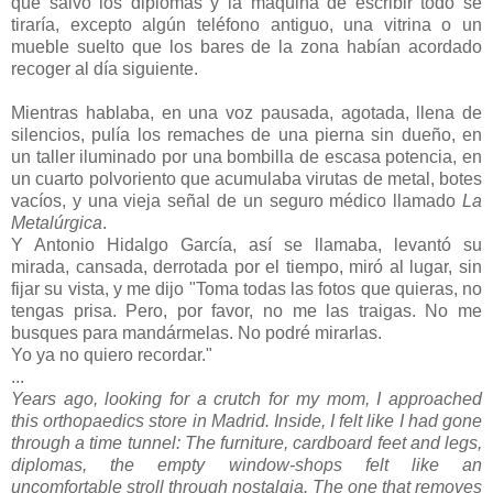
que salvo los diplomas y la máquina de escribir todo se
tiraría, excepto algún teléfono antiguo, una vitrina o un
mueble suelto que los bares de la zona habían acordado
recoger al día siguiente.
Mientras hablaba, en una voz pausada, agotada, llena de
silencios, pulía los remaches de una pierna sin dueño, en
un taller iluminado por una bombilla de escasa potencia, en
un cuarto polvoriento que acumulaba virutas de metal, botes
vacíos, y una vieja señal de un seguro médico llamado
La
Metalúrgica
.
Y Antonio Hidalgo García, así se llamaba, levantó su
mirada, cansada, derrotada por el tiempo, miró al lugar, sin
fijar su vista, y me dijo "Toma todas las fotos que quieras, no
tengas prisa. Pero, por favor, no me las traigas. No me
busques para mandármelas. No podré mirarlas.
Yo ya no quiero recordar."
...
Years ago, looking for a crutch for my mom, I approached
this orthopaedics store in Madrid. Inside, I felt like I had gone
through a time tunnel: The furniture, cardboard feet and legs,
diplomas, the empty window-shops felt like an
uncomfortable stroll through nostalgia. The one that removes