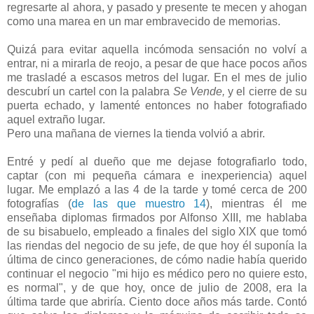
regresarte al ahora, y pasado y presente te mecen y ahogan
como una marea en un mar embravecido de memorias.
Quizá para evitar aquella incómoda sensación no volví a
entrar, ni a mirarla de reojo, a pesar de que hace pocos años
me trasladé a escasos metros del lugar. En el mes de julio
descubrí un cartel con la palabra
Se Vende,
y el cierre de su
puerta echado, y lamenté entonces no haber fotografiado
aquel extraño lugar.
Pero una mañana de viernes la tienda volvió a abrir.
Entré y pedí al dueño que me dejase fotografiarlo todo,
captar (con mi pequeña cámara e inexperiencia) aquel
lugar. Me emplazó a las 4 de la tarde y tomé cerca de 200
fotografías (
de las que muestro 14
), mientras él me
enseñaba diplomas firmados por Alfonso XIII, me hablaba
de su bisabuelo, empleado a finales del siglo XIX que tomó
las riendas del negocio de su jefe, de que hoy él suponía la
última de cinco generaciones, de cómo nadie había querido
continuar el negocio "mi hijo es médico pero no quiere esto,
es normal", y de que hoy, once de julio de 2008, era la
última tarde que abriría. Ciento doce años más tarde. Contó