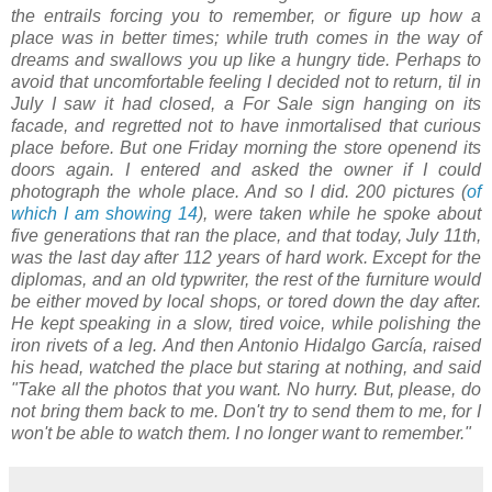
the entrails forcing you to remember, or figure up how a
place was in better times; while truth comes in the way of
dreams and swallows you up like a hungry tide. Perhaps to
avoid that uncomfortable feeling I decided not to return, til in
July I saw it had closed, a For Sale sign hanging on its
facade, and regretted not to have inmortalised that curious
place before. But one Friday morning the store openend its
doors again. I entered and asked the owner if I could
photograph the whole place. And so I did. 200 pictures (
of
which I am showing 14
), were taken while he spoke about
five generations that ran the place, and that today, July 11th,
was the last day after 112 years of hard work. Except for the
diplomas, and an old typwriter, the rest of the furniture would
be either moved by local shops, or tored down the day after.
He kept speaking in a slow, tired voice, while polishing the
iron rivets of a leg. And then Antonio Hidalgo García, raised
his head, watched the place but staring at nothing, and said
"Take all the photos that you want. No hurry. But, please, do
not bring them back to me. Don't try to send them to me, for I
won't be able to watch them. I no longer want to remember."