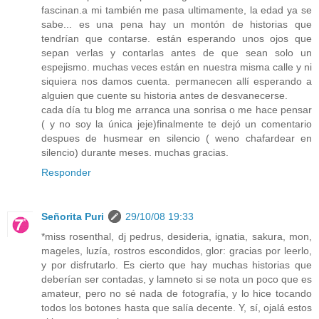
fascinan.a mi también me pasa ultimamente, la edad ya se
sabe... es una pena hay un montón de historias que
tendrían que contarse. están esperando unos ojos que
sepan verlas y contarlas antes de que sean solo un
espejismo. muchas veces están en nuestra misma calle y ni
siquiera nos damos cuenta. permanecen allí esperando a
alguien que cuente su historia antes de desvanecerse.
cada día tu blog me arranca una sonrisa o me hace pensar
( y no soy la única jeje)finalmente te dejó un comentario
despues de husmear en silencio ( weno chafardear en
silencio) durante meses. muchas gracias.
Responder
Señorita Puri
29/10/08 19:33
*miss rosenthal, dj pedrus, desideria, ignatia, sakura, mon,
mageles, luzía, rostros escondidos, glor: gracias por leerlo,
y por disfrutarlo. Es cierto que hay muchas historias que
deberían ser contadas, y lamneto si se nota un poco que es
amateur, pero no sé nada de fotografía, y lo hice tocando
todos los botones hasta que salía decente. Y, sí, ojalá estos