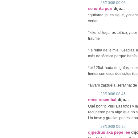
28/10/08 00:06
señorita puri
dijo...
*guitardo: pues sigue, y cua
verlas.
*kiko: el lugar es tétrico, y p
traume
*la reina de la miel: Gracias,
más de técnica porque había 
*pk125xl: nada de gafas, suer
tienes con esos dos soles (bue
*álvaro zarzuela, serafina: de
28/10/08 08:45
miss rosenthal
dijo...
Qué bonito Puri! Las fotos y la 
recuperen para algo que no s
Un beso y gracias por este bo
28/10/08 09:25
djpedrus aka pepe lee
dijo