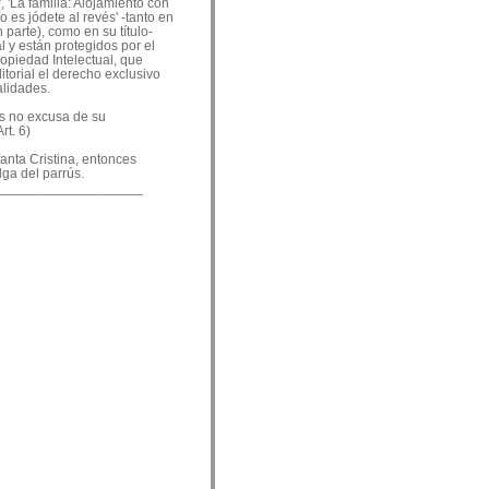
, 'La familia: Alojamiento con
o es jódete al revés' -tanto en
 parte), como en su título-
 y están protegidos por el
ropiedad Intelectual, que
ditorial el derecho exclusivo
alidades.
es no excusa de su
rt. 6)
nfanta Cristina, entonces
lga del parrús.
___________________