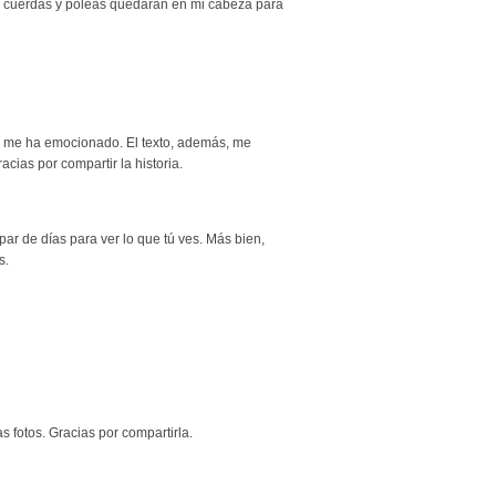
, cuerdas y poleas quedarán en mi cabeza para
e, me ha emocionado. El texto, además, me
cias por compartir la historia.
ar de días para ver lo que tú ves. Más bien,
s.
s fotos. Gracias por compartirla.