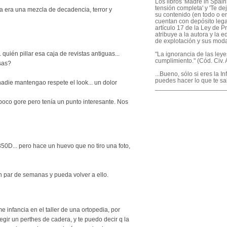
Los libros 'Madre in Spain'
tensión completa' y 'Te dej
a era una mezcla de decadencia, terror y
su contenido (en todo o en
cuentan con depósito legal
artículo 17 de la Ley de P
atribuye a la autora y la e
de explotación y sus mod
. quién pillar esa caja de revistas antiguas...
"La ignorancia de las ley
cumplimiento." (Cód. Civ. A
sas?
...Bueno, sólo si eres la I
puedes hacer lo que te sa
nadie mantengao respete el look... un dolor
____________________
un poco gore pero tenía un punto interesante. Nos
50D... pero hace un huevo que no tiro una foto,
 par de semanas y pueda volver a ello.
 infancia en el taller de una ortopedia, por
egir un perthes de cadera, y te puedo decir q la