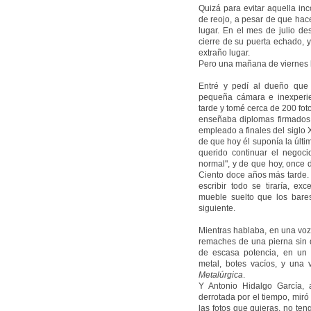
Quizá para evitar aquella inc
de reojo, a pesar de que hac
lugar. En el mes de julio de
cierre de su puerta echado, 
extraño lugar.
Pero una mañana de viernes la
Entré y pedí al dueño que m
pequeña cámara e inexperie
tarde y tomé cerca de 200 foto
enseñaba diplomas firmados 
empleado a finales del siglo 
de que hoy él suponía la últ
querido continuar el negoci
normal", y de que hoy, once de
Ciento doce años más tarde.
escribir todo se tiraría, ex
mueble suelto que los bare
siguiente.
Mientras hablaba, en una voz 
remaches de una pierna sin d
de escasa potencia, en un 
metal, botes vacíos, y una
Metalúrgica
.
Y Antonio Hidalgo García, 
derrotada por el tiempo, miró a
las fotos que quieras, no teng