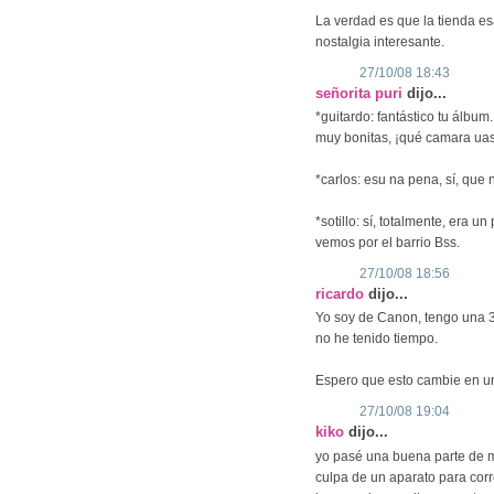
La verdad es que la tienda es
nostalgia interesante.
27/10/08 18:43
señorita puri
dijo...
*guitardo: fantástico tu álbum.
muy bonitas, ¡qué camara ua
*carlos: esu na pena, sí, que 
*sotillo: sí, totalmente, era 
vemos por el barrio Bss.
27/10/08 18:56
ricardo
dijo...
Yo soy de Canon, tengo una 3
no he tenido tiempo.
Espero que esto cambie en un
27/10/08 19:04
kiko
dijo...
yo pasé una buena parte de me
culpa de un aparato para corr