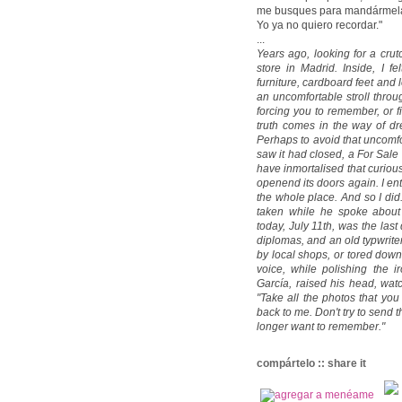
me busques para mandármelas
Yo ya no quiero recordar."
...
Years ago, looking for a cru
store in Madrid. Inside, I f
furniture, cardboard feet and 
an uncomfortable stroll throu
forcing you to remember, or f
truth comes in the way of d
Perhaps to avoid that uncomfort
saw it had closed, a For Sale 
have inmortalised that curiou
openend its doors again. I en
the whole place. And so I did.
taken while he spoke about 
today, July 11th, was the last
diplomas, and an old typwriter
by local shops, or tored down 
voice, while polishing the i
García, raised his head, wat
"Take all the photos that you
back to me. Don't try to send t
longer want to remember."
compártelo :: share it