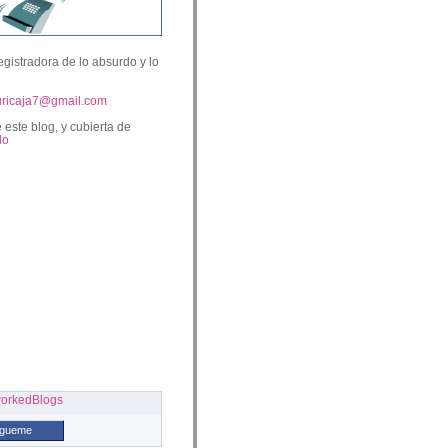
egistradora de lo absurdo y lo
uricaja7@gmail.com
 este blog, y cubierta de
lo
ígueme