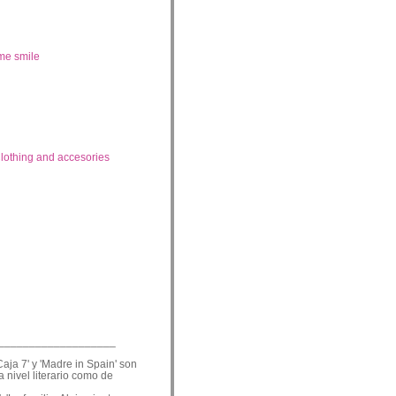
me smile
lothing and accesories
___________________
Caja 7' y 'Madre in Spain' son
a nivel literario como de