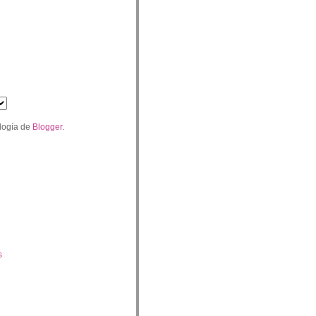
logía de
Blogger
.
s