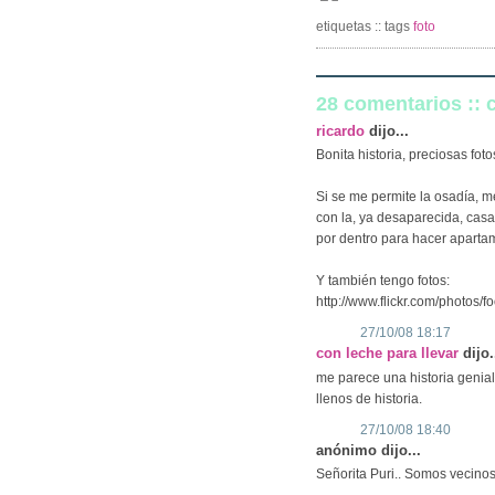
etiquetas :: tags
foto
28 comentarios ::
ricardo
dijo...
Bonita historia, preciosas foto
Si se me permite la osadía, 
con la, ya desaparecida, casa 
por dentro para hacer aparta
Y también tengo fotos:
http://www.flickr.com/photos/
27/10/08 18:17
con leche para llevar
dijo.
me parece una historia genial
llenos de historia.
27/10/08 18:40
anónimo dijo...
Señorita Puri.. Somos vecinos