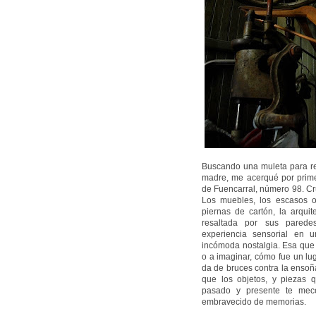
Buscando una muleta para re
madre, me acerqué por primer
de Fuencarral, número 98. Cru
Los muebles, los escasos ob
piernas de cartón, la arquit
resaltada por sus paredes
experiencia sensorial en 
incómoda nostalgia. Esa que 
o a imaginar, cómo fue un lug
da de bruces contra la ensoña
que los objetos, y piezas q
pasado y presente te me
embravecido de memorias.