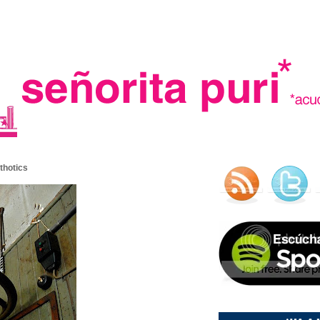
.
thotics
madre in spain