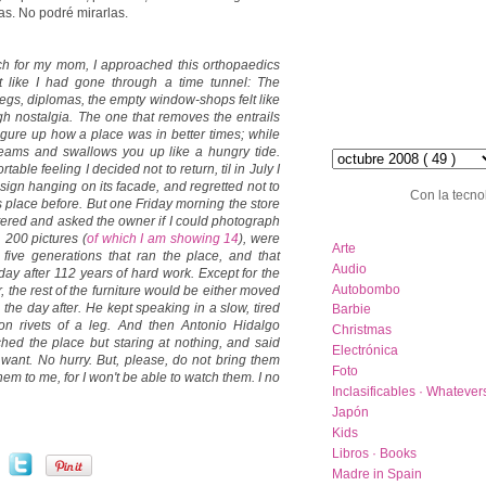
. No podré mirarlas.
tch for my mom, I approached this orthopaedics
elt like I had gone through a time tunnel: The
legs, diplomas, the empty window-shops felt like
gh nostalgia. The one that removes the entrails
igure up how a place was in better times; while
hemeroteca :: archive
reams and swallows you up like a hungry tide.
able feeling I decided not to return, til in July I
sign hanging on its facade, and regretted not to
Con la tecno
s place before. But one Friday morning the store
tered and asked the owner if I could photograph
category list
 200 pictures (
of which I am showing 14
), were
Arte
five generations that ran the place, and that
Audio
 day after 112 years of hard work. Except for the
Autobombo
, the rest of the furniture would be either moved
the day after. He kept speaking in a slow, tired
Barbie
ron rivets of a leg. And then Antonio Hidalgo
Christmas
ched the place but staring at nothing, and said
Electrónica
 want. No hurry. But, please, do not bring them
Foto
hem to me, for I won't be able to watch them. I no
Inclasificables · Whatever
Japón
Kids
Libros · Books
Madre in Spain