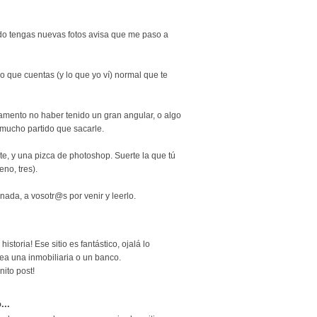
ndo tengas nuevas fotos avisa que me paso a
or o que cuentas (y lo que yo ví) normal que te
 lamento no haber tenido un gran angular, o algo
mucho partido que sacarle.
te, y una pizca de photoshop. Suerte la que tú
no, tres).
 nada, a vosotr@s por venir y leerlo.
historia! Ese sitio es fantástico, ojalá lo
ea una inmobiliaria o un banco.
nito post!
...