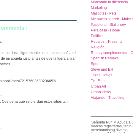
Marcando la diferencia
Marketing
Mascotas · Pets
Me hacen sonreir · Make 
Papelería · Stationery
 comments :
Para casa · Home
Política
Regalos :: Presents
s.
Religión
Ropa y complementos :: C
me recordaste ligeramente a lo que me pasó a mi
Spanish Remake
de mi abuela justo antes de que la fuera a tirar
Sport
mentos.
Steve and Bill
Tazas · Mugs
Tv · Film
foolonhill/sets/72157603680236653/
Urban Art
Urban ideas
..
Viajando · Travelling
. Que pena que se pierdan estos sitios tan
____________________
'Señorita Puri' y 'Acuda a 
marcas registradas, tanto 
.
merchandising diverso.