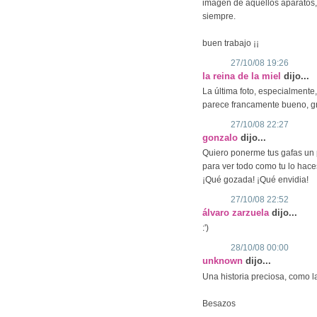
imagen de aquellos aparatos
siempre.
buen trabajo ¡¡
27/10/08 19:26
la reina de la miel
dijo...
La última foto, especialment
parece francamente bueno, gra
27/10/08 22:27
gonzalo
dijo...
Quiero ponerme tus gafas un p
para ver todo como tu lo hace
¡Qué gozada! ¡Qué envidia!
27/10/08 22:52
álvaro zarzuela
dijo...
:')
28/10/08 00:00
unknown
dijo...
Una historia preciosa, como la
Besazos