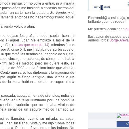
ómoda sensación no volví a entrar, ni a mirarla
e pocos años me trasladé a escasos metros del
scubrí un cartel con la palabra
Se Vende,
y el
y lamenté entonces no haber fotografiado aquel
Bienvenid@ a esta caja, r
brillante que nos rodea.
 tienda volvió a abrir.
Me puedes localizar en
p
e dejase fotografiarlo todo, captar (con mi
Ilustración de cabecera de
ambos libros:
Jorge Aréva
ncia) aquel lugar. Me emplazó a las 4 de la
grafías (
de las que muestro 14
), mientras él me
por Alfonso XIII, me hablaba de su bisabuelo,
XIX que tomó las riendas del negocio de su jefe,
followers
ima de cinco generaciones, de cómo nadie había
o "mi hijo es médico pero no quiere esto, es
 julio de 2008, era la última tarde que abriría.
 Contó que salvo los diplomas y la máquina de
cepto algún teléfono antiguo, una vitrina o un
s de la zona habían acordado recoger al día
pausada, agotada, llena de silencios, pulía los
ueño, en un taller iluminado por una bombilla
cuarto polvoriento que acumulaba virutas de
 vieja señal de un seguro médico llamado
La
así se llamaba, levantó su mirada, cansada,
l lugar, sin fijar su vista, y me dijo "Toma todas
S
as prisa. Pero, por favor, no me las traigas. No