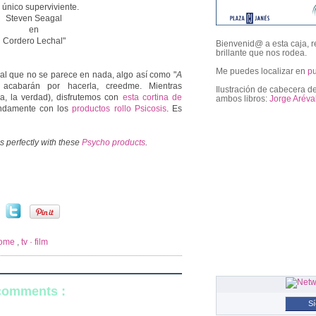
 único superviviente.
Steven Seagal
en
Cordero Lechal"
Bienvenid@ a esta caja, r
brillante que nos rodea.
Me puedes localizar en
p
inal que no se parece en nada, algo así como "
A
i acabarán por hacerla, creedme. Mientras
Ilustración de cabecera de
, la verdad), disfrutemos con
esta cortina de
ambos libros:
Jorge Aréva
endamente con los
productos rollo Psicosis
. Es
followers
s perfectly with these
Psycho products
.
home
,
tv · film
 comments :
S