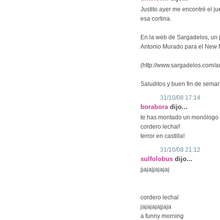
Justito ayer me encontré el j
esa cortina.
En la web de Sargadelos, un
Antonio Murado para el Ne
(http://www.sargadelos.com/
Saluditos y buen fin de sema
31/10/08 17:14
borabora
dijo...
te has montado un monólogo q
cordero lechal!
terror en castilla!
31/10/08 21:12
sulfolobus
dijo...
jjajajjajajaj
cordero lechal
jajajajajjaja
a funny morning