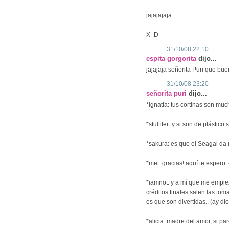
jajajajaja
X_D
31/10/08 22:10
espita gorgorita
dijo...
jajajaja señorita Puri que bue
31/10/08 23:20
señorita puri
dijo...
*ignatia: tus cortinas son muc
*stultifer: y si son de plástic
*sakura: es que el Seagal da
*met: gracias! aquí te espero :
*iamnot. y a mí que me empiez
créditos finales salen las toma
es que son divertidas.. (ay dio
*alicia: madre del amor, si pa