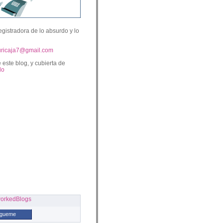
egistradora de lo absurdo y lo
uricaja7@gmail.com
 este blog, y cubierta de
lo
ígueme