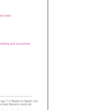
me smile
lothing and accesories
___________________
Caja 7' y 'Madre in Spain' son
a nivel literario como de