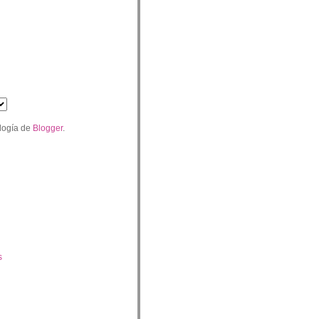
logía de
Blogger
.
s