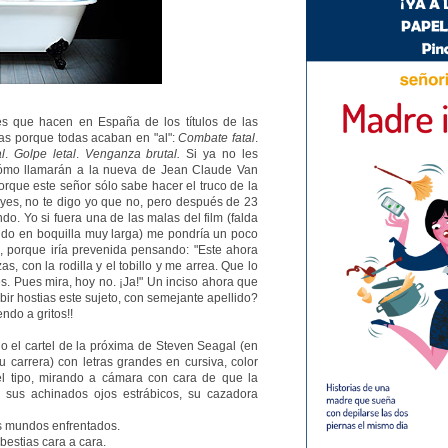
s que hacen en España de los títulos de las
as porque todas acaban en "al":
Combate fatal
.
l
.
Golpe letal
.
Venganza brutal.
Si ya no les
cómo llamarán a la nueva de Jean Claude Van
orque este señor sólo sabe hacer el truco de la
oyes, no te digo yo que no, pero después de 23
o. Yo si fuera una de las malas del film (falda
ndo en boquilla muy larga) me pondría un poco
, porque iría prevenida pensando: "Este ahora
as, con la rodilla y el tobillo y me arrea. Que lo
es. Pues mira, hoy no. ¡Ja!" Un inciso ahora que
bir hostias este sujeto, con semejante apellido?
ndo a gritos!!
o el cartel de la próxima de Steven Seagal (en
carrera) con letras grandes en cursiva, color
el tipo, mirando a cámara con cara de que la
 sus achinados ojos estrábicos, su cazadora
 mundos enfrentados.
 bestias cara a cara.