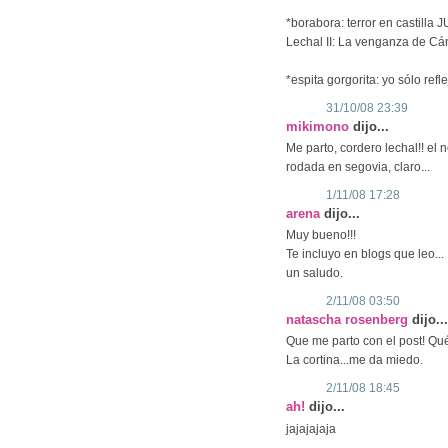
*borabora: terror en castilla
Lechal II: La venganza de Cá
*espita gorgorita: yo sólo refl
31/10/08 23:39
mikimono
dijo...
Me parto, cordero lechal!! el
rodada en segovia, claro...
1/11/08 17:28
arena
dijo...
Muy bueno!!!
Te incluyo en blogs que leo...
un saludo.
2/11/08 03:50
natascha rosenberg
dijo...
Que me parto con el post! Qué
La cortina...me da miedo.
2/11/08 18:45
ah!
dijo...
jajajajaja