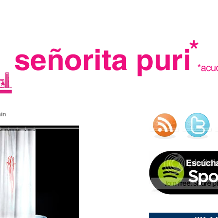
.
ain
madre in spain