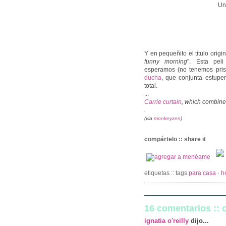
Un
Y en pequeñito el título orig
funny morning
". Esta pel
esperamos (no tenemos prisa
ducha
, que conjunta estup
total.
...
Carrie curtain
, which combine
.
(via
monkeyzen
)
compártelo :: share it
etiquetas :: tags
para casa · 
16 comentarios ::
ignatia o'reilly
dijo...