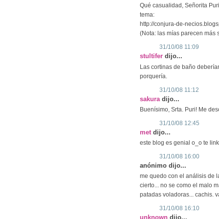
Qué casualidad, Señorita Pur
tema:
http://conjura-de-necios.blog
(Nota: las mías parecen más s
31/10/08 11:09
stultifer
dijo...
Las cortinas de baño debería
porquería.
31/10/08 11:12
sakura
dijo...
Buenísimo, Srta. Puri! Me des
31/10/08 12:45
met
dijo...
este blog es genial o_o te lin
31/10/08 16:00
anónimo dijo...
me quedo con el análisis de 
cierto... no se como el malo 
patadas voladoras... cachis. v
31/10/08 16:10
unknown
dijo...