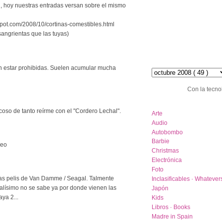
i, hoy nuestras entradas versan sobre el mismo
spot.com/2008/10/cortinas-comestibles.html
angrientas que las tuyas)
hemeroteca :: archive
n estar prohibidas. Suelen acumular mucha
Con la tecno
category list
coso de tanto reírme con el "Cordero Lechal".
Arte
Audio
Autobombo
Barbie
keo
Christmas
Electrónica
Foto
las pelis de Van Damme / Seagal. Talmente
Inclasificables · Whatever
malísimo no se sabe ya por donde vienen las
Japón
aya 2...
Kids
Libros · Books
Madre in Spain