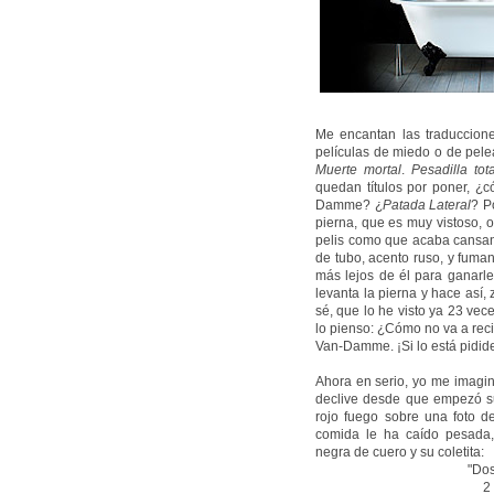
Me encantan las traduccione
películas de miedo o de pele
Muerte mortal
.
Pesadilla tota
quedan títulos por poner, ¿
Damme? ¿
Patada Lateral
? P
pierna, que es muy vistoso, 
pelis como que acaba cansand
de tubo, acento ruso, y fuma
más lejos de él para ganarle
levanta la pierna y hace así, z
sé, que lo he visto ya 23 vec
lo pienso: ¿Cómo no va a reci
Van-Damme. ¡Si lo está pidide
Ahora en serio, yo me imagin
declive desde que empezó su 
rojo fuego sobre una foto d
comida le ha caído pesada,
negra de cuero y su coletita:
"Dos
2