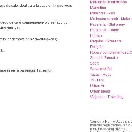
Marcando la diferencia
uego de café ideal para la casa en la que veas
Marketing
Mascotas · Pets
Me hacen sonreir · Make 
 juego de café conmemorativo diseñado por
Papelería · Stationery
w Museum NYC.
Para casa · Home
Política
actualidade/nova.php?id=20&lg=cas)
Regalos :: Presents
Religión
na.
Ropa y complementos :: C
Spanish Remake
Sport
Steve and Bill
ue ni en la paramount! si señor!
Tazas · Mugs
Tv · Film
Urban Art
Urban ideas
Viajando · Travelling
____________________
'Señorita Puri' y 'Acuda a 
marcas registradas, tanto 
merchandising diverso.