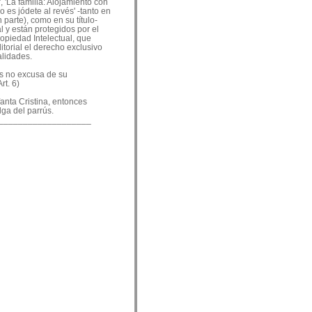
, 'La familia: Alojamiento con
o es jódete al revés' -tanto en
 parte), como en su título-
 y están protegidos por el
ropiedad Intelectual, que
ditorial el derecho exclusivo
alidades.
es no excusa de su
rt. 6)
nfanta Cristina, entonces
lga del parrús.
___________________