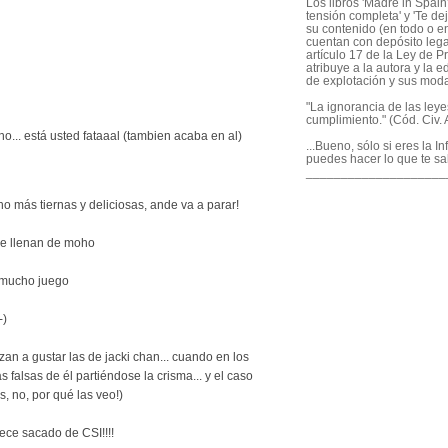
Los libros 'Madre in Spain'
tensión completa' y 'Te dej
su contenido (en todo o en
cuentan con depósito legal
artículo 17 de la Ley de P
atribuye a la autora y la e
de explotación y sus mod
"La ignorancia de las ley
cumplimiento." (Cód. Civ. A
no... está usted fataaal (tambien acaba en al)
...Bueno, sólo si eres la I
puedes hacer lo que te sa
____________________
ho más tiernas y deliciosas, ande va a parar!
o se llenan de moho
 mucho juego
-)
an a gustar las de jacki chan... cuando en los
s falsas de él partiéndose la crisma... y el caso
s, no, por qué las veo!)
rece sacado de CSI!!!!