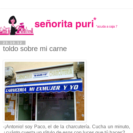
23.10.12
toldo sobre mi carne
-¡Antonio! soy Paco, el de la charcutería. Cucha un minuto,
¿cuánto cuesta un rótulo de esos con luces que tú haces?