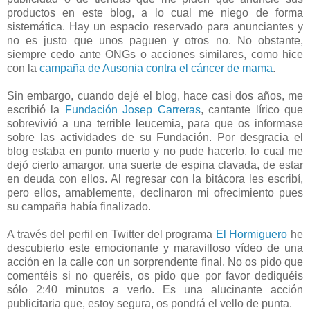
productos en este blog, a lo cual me niego de forma
sistemática. Hay un espacio reservado para anunciantes y
no es justo que unos paguen y otros no. No obstante,
siempre cedo ante
ONGs
o acciones similares, como hice
con la
campaña de
Ausonia
contra el cáncer de mama
.
Sin embargo, cuando dejé el blog, hace casi dos años, me
escribió la
Fundación
Josep
Carreras
, cantante lírico que
sobrevivió a una terrible
leucemia
, para que os informase
sobre las actividades de su Fundación. Por desgracia el
blog estaba en punto muerto y no pude hacerlo, lo cual me
dejó cierto amargor, una suerte de espina clavada, de estar
en deuda con ellos. Al regresar con la bitácora les escribí,
pero ellos, amablemente, declinaron mi
ofrecimiento
pues
su campaña había finalizado.
A través del perfil en
Twitter
del programa
El Hormiguero
he
descubierto este emocionante y maravilloso vídeo de una
acción en la calle con un sorprendente final. No os pido que
comentéis si no queréis, os pido que por favor dediquéis
sólo 2:40 minutos a verlo. Es una alucinante acción
publicitaria que, estoy segura, os pondrá el vello de punta.