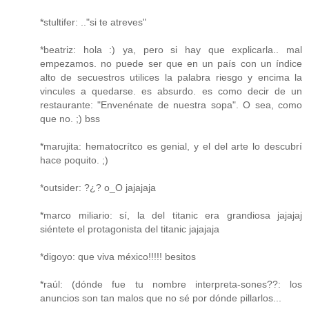
*stultifer: .."si te atreves"
*beatriz: hola :) ya, pero si hay que explicarla.. mal
empezamos. no puede ser que en un país con un índice
alto de secuestros utilices la palabra riesgo y encima la
vincules a quedarse. es absurdo. es como decir de un
restaurante: "Envenénate de nuestra sopa". O sea, como
que no. ;) bss
*marujita: hematocrítco es genial, y el del arte lo descubrí
hace poquito. ;)
*outsider: ?¿? o_O jajajaja
*marco miliario: sí, la del titanic era grandiosa jajajaj
siéntete el protagonista del titanic jajajaja
*digoyo: que viva méxico!!!!! besitos
*raúl: (dónde fue tu nombre interpreta-sones??: los
anuncios son tan malos que no sé por dónde pillarlos...