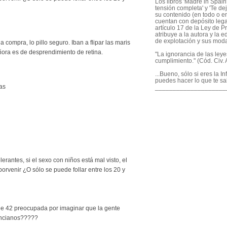
Los libros 'Madre in Spain'
tensión completa' y 'Te dej
su contenido (en todo o en
cuentan con depósito legal
artículo 17 de la Ley de P
atribuye a la autora y la e
de explotación y sus mod
a compra, lo pillo seguro. Iban a flipar las maris
ñora es de desprendimiento de retina.
"La ignorancia de las ley
cumplimiento." (Cód. Civ. A
...Bueno, sólo si eres la I
puedes hacer lo que te sa
ías
____________________
rantes, si el sexo con niños está mal visto, el
orvenir ¿O sólo se puede follar entre los 20 y
de 42 preocupada por imaginar que la gente
ancianos?????