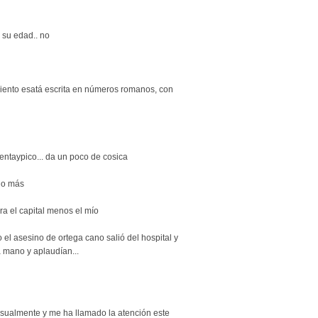
 su edad.. no
miento esatá escrita en números romanos, con
hentaypico... da un poco de cosica
lo más
a el capital menos el mío
l asesino de ortega cano salió del hospital y
 mano y aplaudían...
asualmente y me ha llamado la atención este