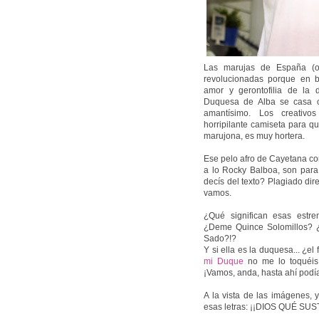
Las marujas de España (o 
revolucionadas porque en b
amor y gerontofilia de la
Duquesa de Alba se casa co
amantísimo. Los creativ
horripilante camiseta para 
marujona, es muy hortera.
Ese pelo afro de Cayetana co
a lo Rocky Balboa, son par
decís del texto? Plagiado dire
vamos.
¿Qué significan esas estr
¿Deme Quince Solomillos? 
Sado?!?
Y si ella es la duquesa... ¿e
mi Duque
no me lo toquéis
¡Vamos, anda, hasta ahí podí
A la vista de las imágenes, 
esas letras: ¡¡DIOS QUÉ SUS
.