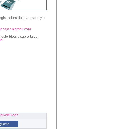
egistradora de lo absurdo y lo
uricaja7@gmail.com
 este blog, y cubierta de
lo
ígueme