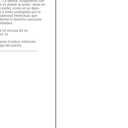
, 'La familia: Alojamiento con
o es jódete al revés' -tanto en
 parte), como en su título-
 y están protegidos por el
ropiedad Intelectual, que
ditorial el derecho exclusivo
alidades.
es no excusa de su
rt. 6)
nfanta Cristina, entonces
lga del parrús.
___________________