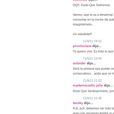
DQS: Dudo Que Sobreviva.
Vamos, que la va a desarmar 
consumar en la noche-de-autos
imaginármelo...
Un saludete!!!
21/9/11 18:52
provinciana
dijo...
Yo quiero una. Es todo lo que
21/9/11 19:40
outsider
dijo...
Será la primera que puede cel
consecutivos... anda que no ha
21/9/11 21:02
mademoiselle jolie
dijo...
Dime Qué Serálopróximo, porqu
21/9/11 22:46
lansky
dijo...
Pch, pch, debemos ser más tole
sexo con ancianas tendrá su p