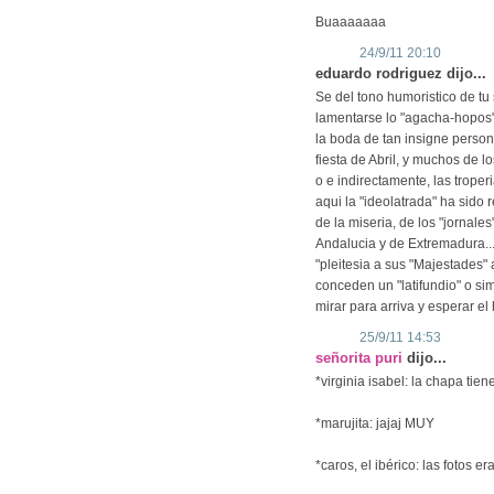
Buaaaaaaa
24/9/11 20:10
eduardo rodriguez dijo...
Se del tono humoristico de tu
lamentarse lo "agacha-hopos"
la boda de tan insigne person
fiesta de Abril, y muchos de l
o e indirectamente, las troper
aqui la "ideolatrada" ha sido 
de la miseria, de los "jornal
Andalucia y de Extremadura.....
"pleitesia a sus "Majestades" 
conceden un "latifundio" o sim
mirar para arriva y esperar el 
25/9/11 14:53
señorita puri
dijo...
*virginia isabel: la chapa tien
*marujita: jajaj MUY
*caros, el ibérico: las fotos e