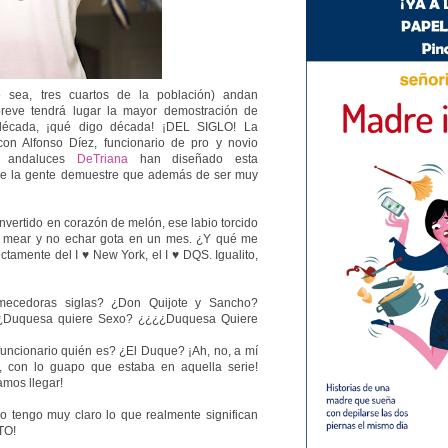
sea, tres cuartos de la población) andan
reve tendrá lugar la mayor demostración de
 década, ¡qué digo década! ¡DEL SIGLO! La
n Alfonso Díez, funcionario de pro y novio
os andaluces
DeTriana
han diseñado esta
que la gente demuestre que además de ser muy
nvertido en corazón de melón, ese labio torcido
a mear y no echar gota en un mes. ¿Y qué me
ctamente del I ♥ New York, el I ♥ DQS. Igualito,
emecedoras siglas? ¿Don Quijote y Sancho?
¿Duquesa quiere Sexo? ¿¿¿¿Duquesa Quiere
l funcionario quién es? ¿El Duque? ¡Ah, no, a mí
, con lo guapo que estaba en aquella serie!
amos llegar!
yo tengo muy claro lo que realmente significan
TO!