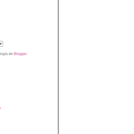
logía de
Blogger
.
s