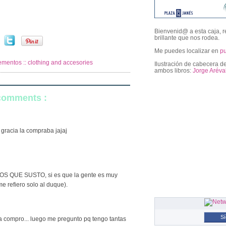
Bienvenid@ a esta caja, r
brillante que nos rodea.
Me puedes localizar en
p
mentos :: clothing and accesories
Ilustración de cabecera de
ambos libros:
Jorge Aréva
 comments :
followers
 gracia la compraba jajaj
 DIOS QUE SUSTO, si es que la gente es muy
 refiero solo al duque).
S
 la compro... luego me pregunto pq tengo tantas