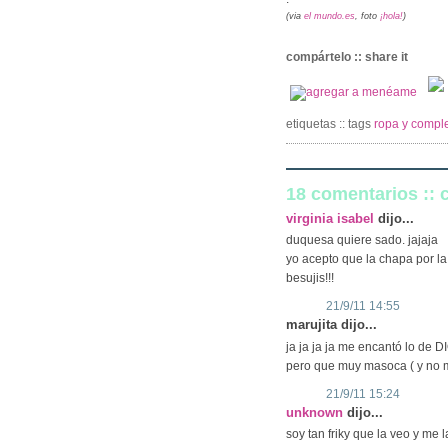
(via
el mundo.es
, foto
¡hola!
)
compártelo :: share it
etiquetas :: tags
ropa y comple
18 comentarios ::
virginia isabel
dijo...
duquesa quiere sado. jajaja
yo acepto que la chapa por la
besujis!!!
21/9/11 14:55
marujita dijo...
ja ja ja ja me encantó lo de
pero que muy masoca ( y no me
21/9/11 15:24
unknown
dijo...
soy tan friky que la veo y me