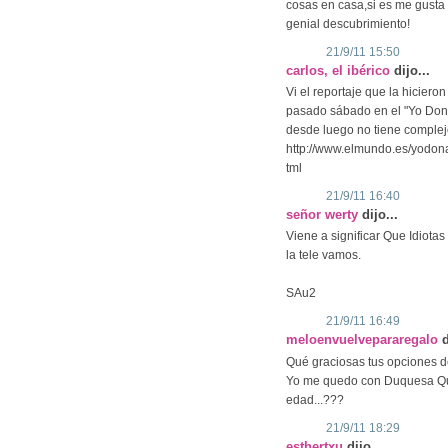
cosas en casa,si es me gusta 
genial descubrimiento!
21/9/11 15:50
carlos, el ibérico
dijo...
Vi el reportaje que la hiciero
pasado sábado en el "Yo Dona"
desde luego no tiene complej
http://www.elmundo.es/yodon
tml
21/9/11 16:40
señor werty
dijo...
Viene a significar Que Idiot
la tele vamos.
SAu2
21/9/11 16:49
meloenvuelvepararegalo
d
Qué graciosas tus opciones de 
Yo me quedo con Duquesa Qui
edad...???
21/9/11 18:29
esthertxu
dijo...