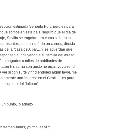
 seccion estimada Señorita Pury, pero es para
 que somos en este pais, seguro que el dia de
aje, Sevilla se engalarnara como si fuera la
os presentes alla han sufrido en carnes, directa
ias de la "casa de Alba"....ni se acuerdan que
responsable incluyendo a su familia del atraso,
es" no pagados a miles de habitantes de
...en fin, sarna con gusto no pica...voy a rendir
a ver si con surte y rindiendoles algun favor, me
plemente una "huerta" en el Genil.......es para
helicoptero del "tulipan"
e un punto, lo admito
ran tremebundas, yo tmb las ví :S