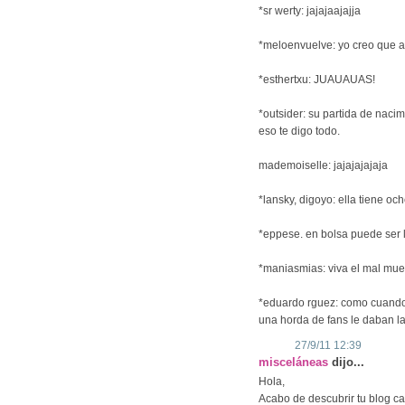
*sr werty: jajajaajajja
*meloenvuelve: yo creo que a
*esthertxu: JUAUAUAS!
*outsider: su partida de naci
eso te digo todo.
mademoiselle: jajajajajaja
*lansky, digoyo: ella tiene oc
*eppese. en bolsa puede ser 
*maniasmias: viva el mal muer
*eduardo rguez: como cuando e
una horda de fans le daban la
27/9/11 12:39
misceláneas
dijo...
Hola,
Acabo de descubrir tu blog c