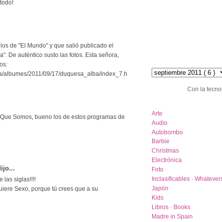
todo!
n los de "El Mundo" y que salió publicado el
. De auténtico susto las fotos. Esta señora,
hemeroteca :: archive
os:
a/albumes/2011/09/17/duquesa_alba/index_7.h
Con la tecno
category list
Arte
as Que Somos, bueno los de estos programas de
Audio
Autobombo
Barbie
Christmas
Electrónica
ijo...
Foto
Inclasificables · Whatever
las siglas!!!!
Japón
ere Sexo, porque tú crees que a su
Kids
Libros · Books
Madre in Spain