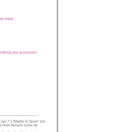
me smile
lothing and accesories
___________________
Caja 7' y 'Madre in Spain' son
a nivel literario como de