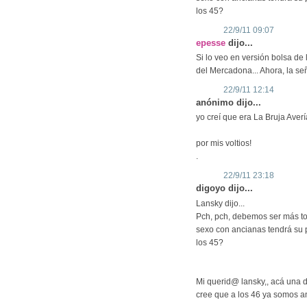
los 45?
22/9/11 09:07
epesse
dijo...
Si lo veo en versión bolsa de l
del Mercadona... Ahora, la se
22/9/11 12:14
anónimo dijo...
yo creí que era La Bruja Aver
por mis voltios!
.
22/9/11 23:18
digoyo dijo...
Lansky dijo...
Pch, pch, debemos ser más tole
sexo con ancianas tendrá su p
los 45?
Mi querid@ lansky,, acá una 
cree que a los 46 ya somos 