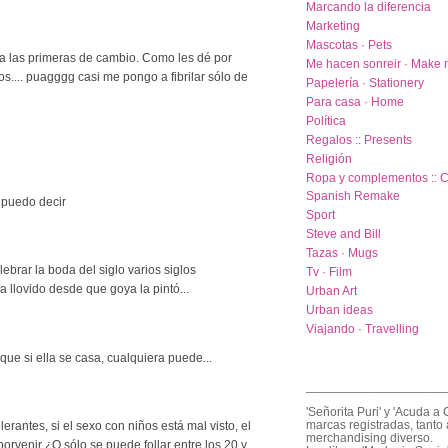
Marcando la diferencia
Marketing
Mascotas · Pets
a las primeras de cambio. Como les dé por
Me hacen sonreir · Make 
.... puagggg casi me pongo a fibrilar sólo de
Papelería · Stationery
Para casa · Home
Política
Regalos :: Presents
Religión
Ropa y complementos :: C
Spanish Remake
 puedo decir
Sport
Steve and Bill
Tazas · Mugs
ebrar la boda del siglo varios siglos
Tv · Film
 llovido desde que goya la pintó...
Urban Art
Urban ideas
Viajando · Travelling
e si ella se casa, cualquiera puede...
____________________
'Señorita Puri' y 'Acuda a 
marcas registradas, tanto 
rantes, si el sexo con niños está mal visto, el
merchandising diverso.
orvenir ¿O sólo se puede follar entre los 20 y