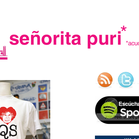
.
madre in spain