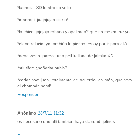
*lucrecia: XD lo afro es vello
*mariregi: jaajajajaa cierto!
*la chica: jajajaja robada y apaleada? que no me entere yo!
*elena relucio: yo también lo pienso, estoy por ir para allá
*nene weno: parece una peli italiana de jaimito XD
*stlutifer: ¿señorita pubis?
*carlos fox: juas! totalmente de acuerdo, es más, que viva
el champán semi!
Responder
Anónimo
28/7/11 11:32
es necesario que allí también haya claridad, jolines
.