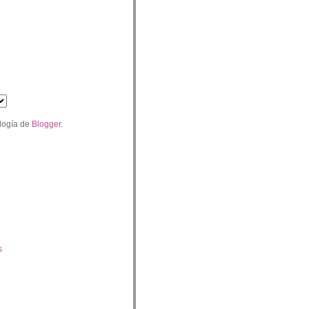
logía de
Blogger
.
s