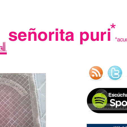
.
madre in spain