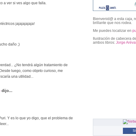
o a ver si ves algo que falla.
Bienvenid@ a esta caja, r
brillante que nos rodea.
éctricos jajajajajaja!
Me puedes localizar en
p
Ilustración de cabecera de
ambos libros:
Jorge Aréva
ucho daño ;)
followers
erdad... ¿No tendrá algún tratamiento de
Desde luego, como objeto curioso, me
scaría una utilidad...
e
dijo...
Puri. Y es lo que yo digo, que el problema de
eer...
S