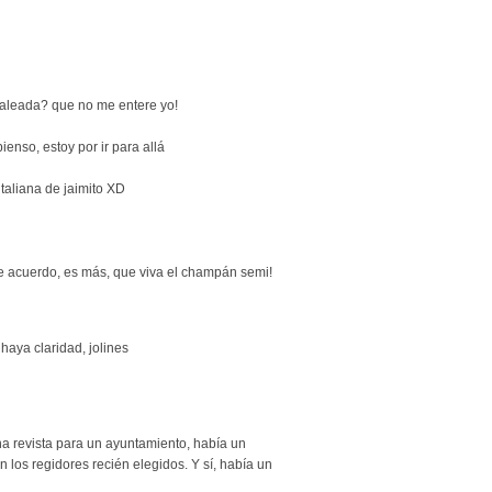
apaleada? que no me entere yo!
ienso, estoy por ir para allá
taliana de jaimito XD
 de acuerdo, es más, que viva el champán semi!
haya claridad, jolines
una revista para un ayuntamiento, había un
los regidores recién elegidos. Y sí, había un