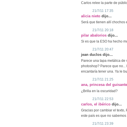
Carlos relee la parte de públic
21/7/11 17:35
alicia nieto
dijo...
Será que tienen allí chochos el
21/7/11 20:18
pilar abalorios
dijo...
Si es que la ESO ha hecho m
21/7/11 20:47
jean duclos dijo...
Parece una tapa metálica de v
photoshop? Parece que no... 
encantaría tener una. Ya le bu
21/7/11 21:25
ana, princesa del guisant
¿Brilla en la oscuridad?
21/7/11 22:53
carlos, el ibérico
dijo...
Gracias por cambiar el texto, 
este país es que no sabemos l
21/7/11 23:39