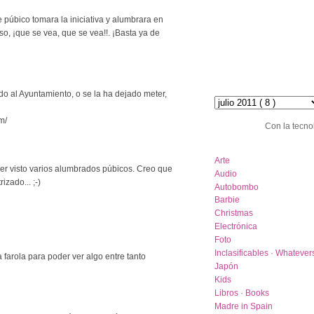
 púbico tomara la iniciativa y alumbrara en
so, ¡que se vea, que se vea!!. ¡Basta ya de
hemeroteca :: archive
do al Ayuntamiento, o se la ha dejado meter,
m/
Con la tecno
category list
Arte
r visto varios alumbrados púbicos. Creo que
Audio
izado... ;-)
Autobombo
Barbie
Christmas
Electrónica
Foto
Inclasificables · Whatever
farola para poder ver algo entre tanto
Japón
Kids
Libros · Books
Madre in Spain