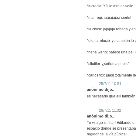
*lucrecia: XD lo afro es vello
*mariregi: jaajajajaa cierto!
*la chica: jajajaja robada y 
*elena relucio: yo también lo p
*nene weno: parece una peli i
*stlutifer: ¿señorita pubis?
*carlos fox: juas! totalmente
25/7/11 10:51
anónimo dijo...
es necesario que allí también 
.
28/7/11 11:32
anónimo dijo...
Yo ví algo similar! Editando 
espacio donde se presentaban 
regidor de la vía púbica!