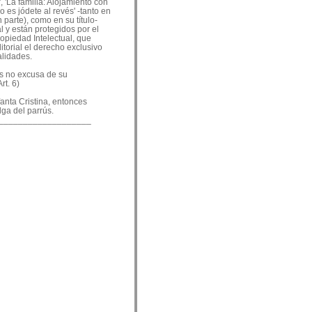
, 'La familia: Alojamiento con
o es jódete al revés' -tanto en
 parte), como en su título-
 y están protegidos por el
ropiedad Intelectual, que
ditorial el derecho exclusivo
alidades.
es no excusa de su
rt. 6)
nfanta Cristina, entonces
lga del parrús.
___________________