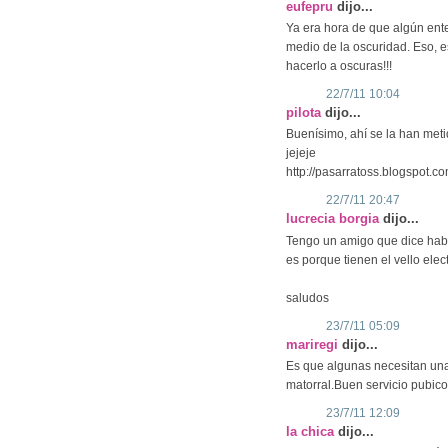
eufepru
dijo...
Ya era hora de que algún ente
medio de la oscuridad. Eso, e
hacerlo a oscuras!!!
22/7/11 10:04
pilota
dijo...
Buenísimo, ahí se la han meti
jejeje
http://pasarratoss.blogspot.co
22/7/11 20:47
lucrecia borgia
dijo...
Tengo un amigo que dice habe
es porque tienen el vello electr
saludos
23/7/11 05:09
mariregi
dijo...
Es que algunas necesitan una 
matorral.Buen servicio pubico
23/7/11 12:09
la chica
dijo...