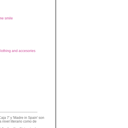
me smile
lothing and accesories
___________________
Caja 7' y 'Madre in Spain' son
a nivel literario como de