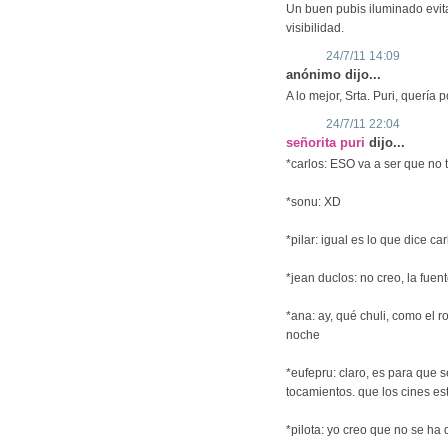
Un buen pubis iluminado evit
visibilidad.
24/7/11 14:09
anónimo dijo...
A lo mejor, Srta. Puri, quería
24/7/11 22:04
señorita puri
dijo...
*carlos: ESO va a ser que no t
*sonu: XD
*pilar: igual es lo que dice c
*jean duclos: no creo, la fuent
*ana: ay, qué chuli, como el r
noche
*eufepru: claro, es para que
tocamientos. que los cines es
*pilota: yo creo que no se ha