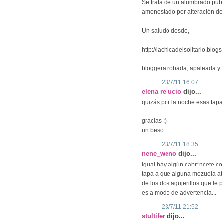
Se trata de un alumbrado púb
amonestado por alteración de
Un saludo desde,
http://lachicadelsolitario.blog
bloggera robada, apaleada y 
23/7/11 16:07
elena relucio
dijo...
quizás por la noche esas tapa
gracias :)
un beso
23/7/11 18:35
nene_weno
dijo...
Igual hay algún cabr*ncete co
tapa a que alguna mozuela at
de los dos agujerillos que le 
es a modo de advertencia...
23/7/11 21:52
stultifer
dijo...