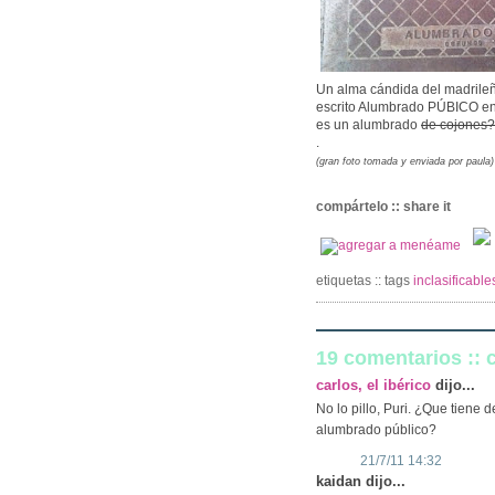
Un alma cándida del madrile
escrito Alumbrado PÚBICO en 
es un alumbrado
de cojones?
.
(gran foto tomada y enviada por paula)
compártelo :: share it
etiquetas :: tags
inclasificabl
19 comentarios ::
carlos, el ibérico
dijo...
No lo pillo, Puri. ¿Que tiene 
alumbrado público?
21/7/11 14:32
kaidan dijo...