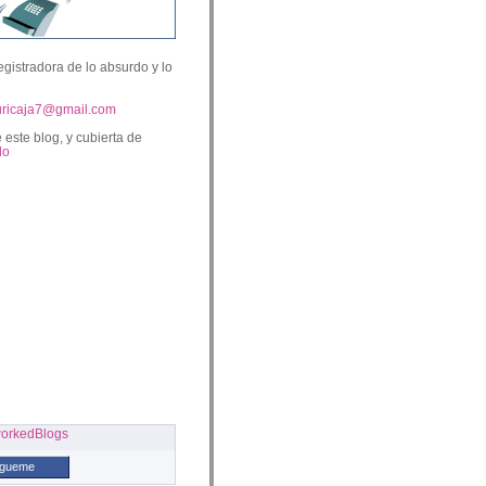
egistradora de lo absurdo y lo
uricaja7@gmail.com
 este blog, y cubierta de
lo
ígueme