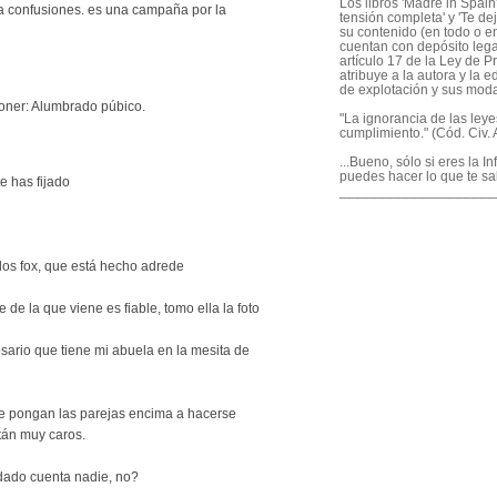
Los libros 'Madre in Spain'
a confusiones. es una campaña por la
tensión completa' y 'Te dej
su contenido (en todo o en
cuentan con depósito legal
artículo 17 de la Ley de P
atribuye a la autora y la e
de explotación y sus mod
 poner: Alumbrado púbico.
"La ignorancia de las ley
cumplimiento." (Cód. Civ. A
...Bueno, sólo si eres la I
puedes hacer lo que te sa
e has fijado
____________________
arlos fox, que está hecho adrede
e de la que viene es fiable, tomo ella la foto
osario que tiene mi abuela en la mesita de
 se pongan las parejas encima a hacerse
tán muy caros.
 dado cuenta nadie, no?