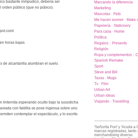
ico bastante inmpúdico, debería ser
Marcando la diferencia
l orden público (que no púbico).
Marketing
Mascotas · Pets
Me hacen sonreir · Make 
Papelería · Stationery
spot.com/
Para casa · Home
Política
en horas bajas
Regalos :: Presents
Religión
Ropa y complementos :: C
Spanish Remake
s de alcantarilla alumbran el suelo.
Sport
Steve and Bill
Tazas · Mugs
Tv · Film
Urban Art
Urban ideas
Viajando · Travelling
n linternita esperando oculto bajo la susodicha
aviada con faldilla se pose ingenua sobre uno
permiten contemplar el espectáculo, y lo escrito
____________________
'Señorita Puri' y 'Acuda a 
marcas registradas, tanto 
merchandising diverso.