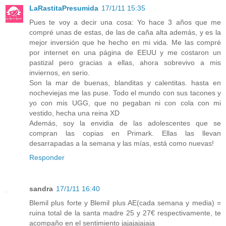
LaRastitaPresumida
17/1/11 15:35
Pues te voy a decir una cosa: Yo hace 3 años que me
compré unas de estas, de las de caña alta además, y es la
mejor inversión que he hecho en mi vida. Me las compré
por internet en una página de EEUU y me costaron un
pastizal pero gracias a ellas, ahora sobrevivo a mis
inviernos, en serio.
Son la mar de buenas, blanditas y calentitas. hasta en
nocheviejas me las puse. Todo el mundo con sus tacones y
yo con mis UGG, que no pegaban ni con cola con mi
vestido, hecha una reina XD
Además, soy la envidia de las adolescentes que se
compran las copias en Primark. Ellas las llevan
desarrapadas a la semana y las mías, está como nuevas!
Responder
sandra
17/1/11 16:40
Blemil plus forte y Blemil plus AE(cada semana y media) =
ruina total de la santa madre 25 y 27€ respectivamente, te
acompaño en el sentimiento jajajajajaja