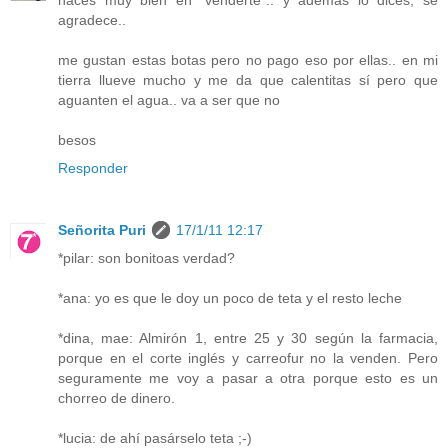
haces muy bien en "venderte".. y además lo dices, se
agradece..
me gustan estas botas pero no pago eso por ellas.. en mi
tierra llueve mucho y me da que calentitas sí pero que
aguanten el agua.. va a ser que no
besos
Responder
Señorita Puri
17/1/11 12:17
*pilar: son bonitoas verdad?
*ana: yo es que le doy un poco de teta y el resto leche
*dina, mae: Almirón 1, entre 25 y 30 según la farmacia,
porque en el corte inglés y carreofur no la venden. Pero
seguramente me voy a pasar a otra porque esto es un
chorreo de dinero.
*lucia: de ahí pasárselo teta ;-)