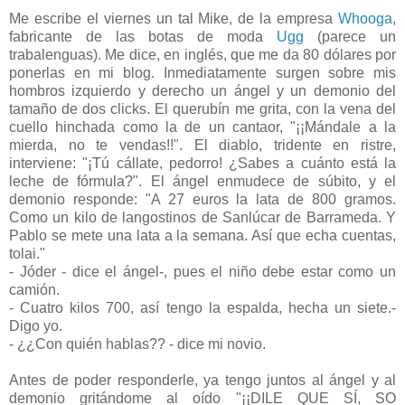
Me escribe el viernes un tal Mike, de la empresa
Whooga
,
fabricante de las botas de moda
Ugg
(parece un
trabalenguas). Me dice, en inglés, que me da 80 dólares por
ponerlas en mi blog. Inmediatamente surgen sobre mis
hombros izquierdo y derecho un ángel y un demonio del
tamaño de dos clicks. El querubín me grita, con la vena del
cuello hinchada como la de un cantaor, "¡¡Mándale a la
mierda, no te vendas!!". El diablo, tridente en ristre,
interviene: "¡Tú cállate, pedorro! ¿Sabes a cuánto está la
leche de fórmula?". El ángel enmudece de súbito, y el
demonio responde: "A 27 euros la lata de 800 gramos.
Como un kilo de langostinos de Sanlúcar de Barrameda. Y
Pablo se mete una lata a la semana. Así que echa cuentas,
tolai."
- Jóder - dice el ángel-, pues el niño debe estar como un
camión.
- Cuatro kilos 700, así tengo la espalda, hecha un siete.-
Digo yo.
- ¿¿Con quién hablas?? - dice mi novio.
Antes de poder responderle, ya tengo juntos al ángel y al
demonio gritándome al oído "¡¡DILE QUE SÍ, SO