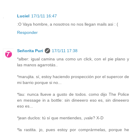
Luciel
17/1/11 16:47
:O Vaya hombre, a nosotros no nos llegan mails asi : (
Responder
Señorita Puri
17/1/11 17:38
*alber: igual camina una como un click, con el pie plano y
las manos agarrotás..
*marujita. sí, estoy haciendo prospección por el supercor de
mi barrio porque si no...
*lau: nunca llueve a gusto de todos. como dijo The Police
en message in a bottle: sin dineeero eso es, sin dineeero
eso es...
*jean duclos: tú sí que mentiendes, ¡vale? X-D
*la rastita. jo, pues estoy por comprármelas, porque he