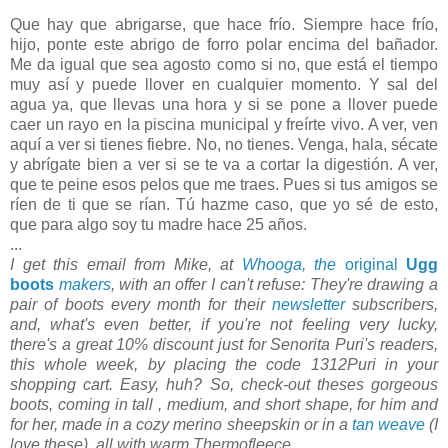
Que hay que abrigarse, que hace frío. Siempre hace frío,
hijo, ponte este abrigo de forro polar encima del bañador.
Me da igual que sea agosto como si no, que está el tiempo
muy así y puede llover en cualquier momento. Y sal del
agua ya, que llevas una hora y si se pone a llover puede
caer un rayo en la piscina municipal y freírte vivo. A ver, ven
aquí a ver si tienes fiebre. No, no tienes. Venga, hala, sécate
y abrígate bien a ver si se te va a cortar la digestión. A ver,
que te peine esos pelos que me traes. Pues si tus amigos se
ríen de ti que se rían. Tú hazme caso, que yo sé de esto,
que para algo soy tu madre hace 25 años.
...
I get this email from Mike, at
Whooga, the
original
Ugg
boots
makers
, with an offer I can't refuse: They're drawing a
pair of boots every month for their
newsletter
subscribers,
and, what's even better, if you're not feeling very lucky,
there's a great 10% discount just for Senorita Puri's readers,
this whole week, by placing the code 1312Puri in your
shopping cart. Easy, huh? So, check-out theses gorgeous
boots, coming in tall , medium, and short shape, for him and
for her, made in a cozy merino sheepskin or in a
tan weave
(I
love these), all with warm Thermofleece.