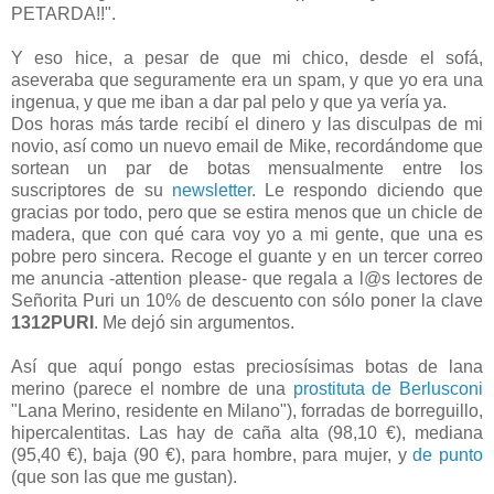
PETARDA!!".
Y eso hice, a pesar de que mi chico, desde el sofá,
aseveraba que seguramente era un spam, y que yo era una
ingenua, y que me iban a dar pal pelo y que ya vería ya.
Dos horas más tarde recibí el dinero y las disculpas de mi
novio, así como un nuevo email de Mike, recordándome que
sortean un par de botas mensualmente entre los
suscriptores de su
newsletter
. Le respondo diciendo que
gracias por todo, pero que se estira menos que un chicle de
madera, que con qué cara voy yo a mi gente, que una es
pobre pero sincera. Recoge el guante y en un tercer correo
me anuncia -attention please- que regala a l@s lectores de
Señorita Puri un 10% de descuento con sólo poner la clave
1312PURI
. Me dejó sin argumentos.
Así que aquí pongo estas preciosísimas botas de lana
merino (parece el nombre de una
prostituta de Berlusconi
"Lana Merino, residente en Milano"), forradas de borreguillo,
hipercalentitas. Las hay de caña alta (98,10 €), mediana
(95,40 €), baja (90 €), para hombre, para mujer, y
de punto
(que son las que me gustan).