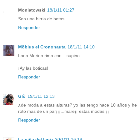
Moniatowski
18/1/11 01:27
Son una birria de botas.
Responder
Möbius el Crononauta
18/1/11 14:10
Lana Merino rima con... supino
¡Ay las boticas!
Responder
Glò
19/1/11 12:13
¿de moda a estas alturas? yo las tengo hace 10 años y he
roto más de un par¡¡¡...mare¡¡ estas modas¡¡¡
Responder
La niña del lapiz
20/1/11 16:18