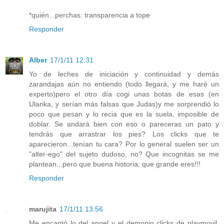
*quién...perchas: transparencia a tope
Responder
Alber
17/1/11 12:31
Yo de leches de iniciación y continuidad y demás
zarandajas aún no entiendo (todo llegará, y me haré un
experto)pero el otro día cogi unas botas de esas (en
Ulanka, y serían más falsas que Judas)y me sorprendió lo
poco que pesan y lo recia que es la suela, imposible de
doblar. Se andará bien con eso o pareceras un pato y
tendrás que arrastrar los pies? Los clicks que te
aparecieron...tenían tu cara? Por lo general suelen ser un
"alter-ego" del sujeto dudoso, no? Que incognitas se me
plantean...pero que buena historia, que grande eres!!!
Responder
marujita
17/1/11 13:56
Me encantó lo del angel y el demonio clicks de playmovil,